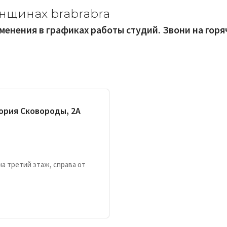
енщинах brabrabra
зменения в графиках работы студий. Звони на гор
гория Сковороды, 2А
а третий этаж, справа от