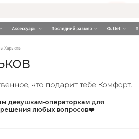
Бажаєте використовувати сайт українською мовою?
ТАК
abrabra ❤️ Киев и Украина
Аксессуары
Последний размер
Outlet
П
ы Харьков
ьков
венное, что подарит тебе Комфорт.
им девушкам-операторкам для
решения любых вопросов❤️