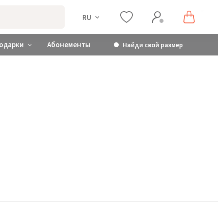
RU
одарки
Абонементы
Найди свой размер