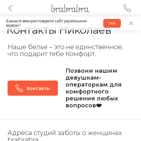
Бажаєте використовувати сайт українською
ТАК
мовою?
Контакты Николаев
Наше белье – это не единственное,
что подарит тебе Комфорт.
Позвони нашим
девушкам-
операторкам для
Контакты
комфортного
решения любых
вопросов❤️
Адреса студий заботы о женщинах
brabrabra