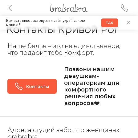
Бажаєте використовувати сайт українською
ТАК
мовою?
Контакты Кривой Рог
Наше белье – это не единственное,
что подарит тебе Комфорт.
Позвони нашим
девушкам-
операторкам для
Контакты
комфортного
решения любых
вопросов❤️
Адреса студий заботы о женщинах
brabrabra