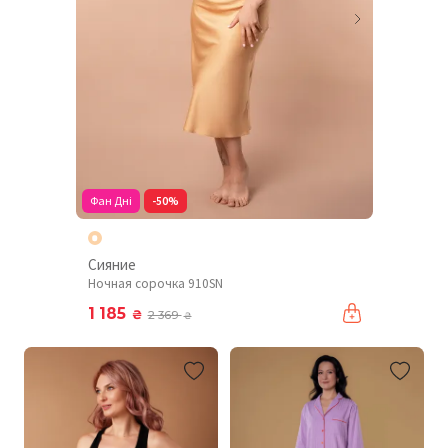
Фан Дні
-50%
Сияние
Ночная сорочка 910SN
1 185
₴
2 369
₴