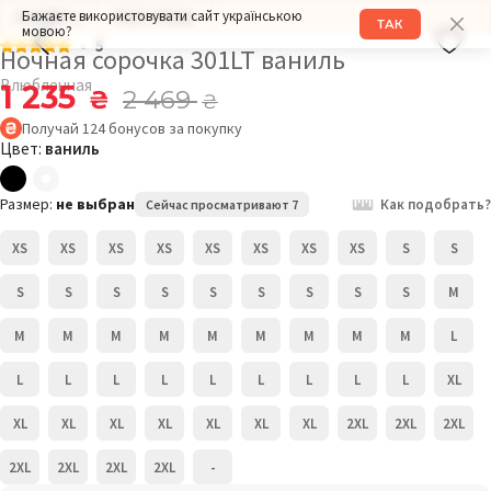
Бажаєте використовувати сайт українською
РАЗМЕР: L
РОСТ: 170СМ
ТАК
мовою?
5
Ночная сорочка 301LT ваниль
Влюбленная
1 235
₴
2 469
₴
Получай
124
бонусов
за покупку
Цвет:
ваниль
Размер:
не выбран
Как подобрать?
Сейчас просматривают 7
XS
XS
XS
XS
XS
XS
XS
XS
S
S
S
S
S
S
S
S
S
S
S
M
M
M
M
M
M
M
M
M
M
L
L
L
L
L
L
L
L
L
L
XL
XL
XL
XL
XL
XL
XL
XL
2XL
2XL
2XL
2XL
2XL
2XL
2XL
-