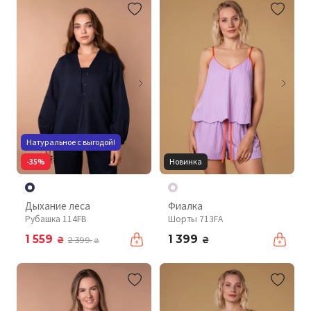
Натуральное с выгодой!
-35%
Новинка
Дыхание леса
Фиалка
Рубашка 114FB
Шорты 713FA
1 559
1 399
₴
₴
2 399
₴