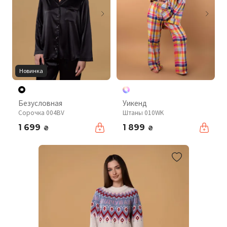
Новинка
Безусловная
Уикенд
Сорочка 004BV
Штаны 010WK
1 699
1 899
₴
₴