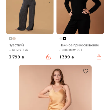
Чувствуй
Нежное прикосновение
Штаны 079VD
Лонгслив 042GT
3 799
1 399
₴
₴