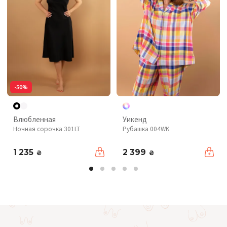
-50%
Влюбленная
Уикенд
Ночная сорочка 301LT
Рубашка 004WK
1 235
2 399
₴
₴