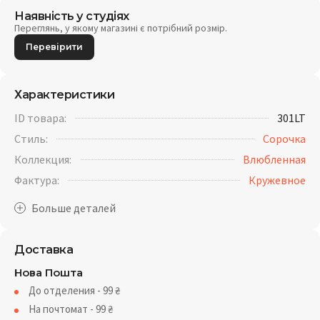
Наявність у студіях
Переглянь, у якому магазині є потрібний розмір.
Перевірити
Характеристики
ID товара:
301LT
Стиль:
Сорочка
Коллекция:
Влюбленная
Фактура:
Кружевное
Доставка
Нова Пошта
До отделения - 99
₴
На почтомат - 99
₴