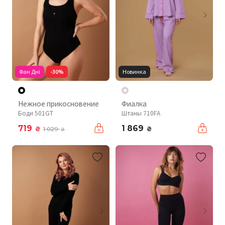
Фан Дні
-30%
Новинка
Нежное прикосновение
Фиалка
Боди 501GT
Штаны 710FA
719
1 869
₴
₴
1 029
₴