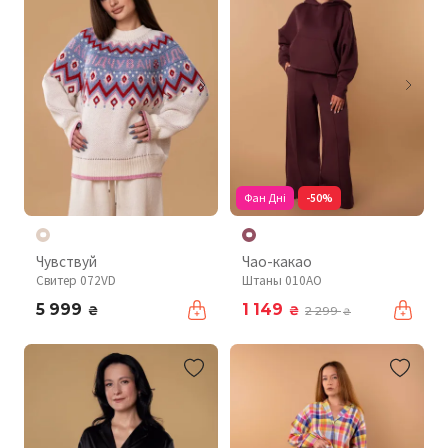
Фан Дні
-50%
Чувствуй
Чао-какао
Свитер 072VD
Штаны 010AO
5 999
1 149
₴
₴
2 299
₴