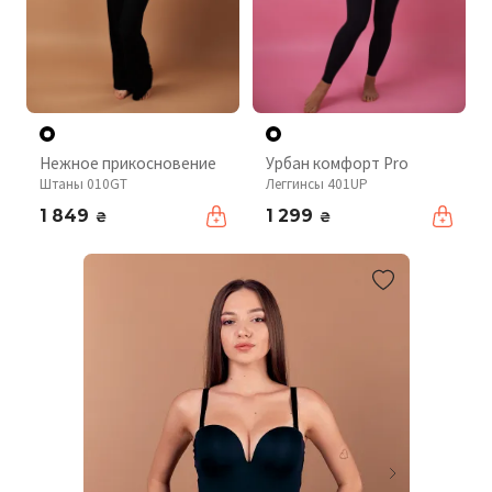
Нежное прикосновение
Урбан комфорт Pro
Штаны 010GT
Леггинсы 401UP
1 849
1 299
₴
₴