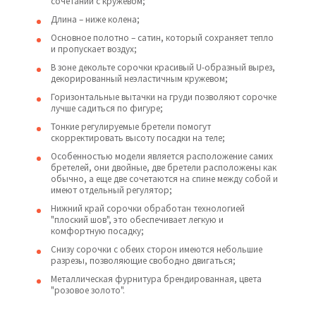
сочетании с кружевом;
Длина – ниже колена;
Основное полотно – сатин, который сохраняет тепло
и пропускает воздух;
В зоне декольте сорочки красивый U-образный вырез,
декорированный неэластичным кружевом;
Горизонтальные вытачки на груди позволяют сорочке
лучше садиться по фигуре;
Тонкие регулируемые бретели помогут
скорректировать высоту посадки на теле;
Особенностью модели является расположение самих
бретелей, они двойные, две бретели расположены как
обычно, а еще две сочетаются на спине между собой и
имеют отдельный регулятор;
Нижний край сорочки обработан технологией
"плоский шов", это обеспечивает легкую и
комфортную посадку;
Снизу сорочки с обеих сторон имеются небольшие
разрезы, позволяющие свободно двигаться;
Металлическая фурнитура брендированная, цвета
"розовое золото".