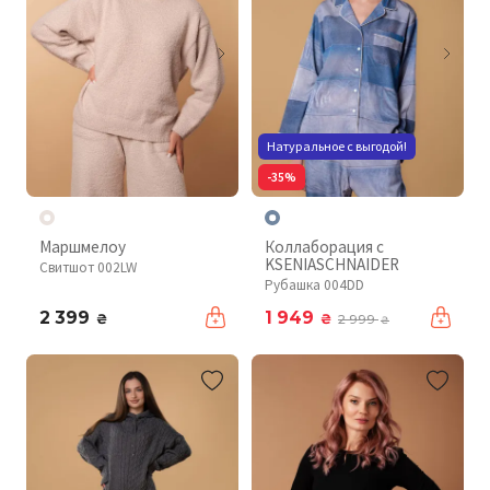
Натуральное с выгодой!
-35%
Маршмелоу
Коллаборация с
KSENIASCHNAIDER
Свитшот 002LW
Рубашка 004DD
2 399
1 949
₴
₴
2 999
₴