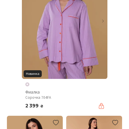
Новинка
Фиалка
Сорочка 704FA
2 399
₴