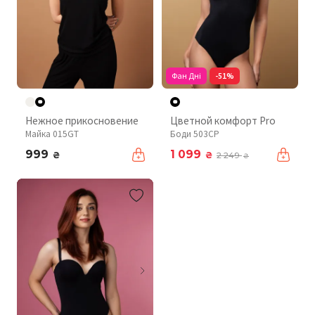
Фан Дні
-51%
Нежное прикосновение
Цветной комфорт Pro
Майка 015GT
Боди 503CP
999
1 099
₴
₴
2 249
₴