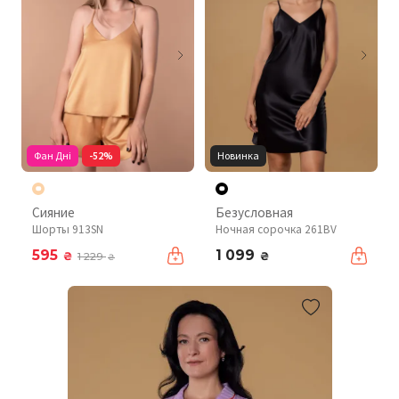
Фан Дні
-52%
Новинка
Сияние
Безусловная
Шорты 913SN
Ночная сорочка 261BV
595
1 099
₴
₴
1 229
₴