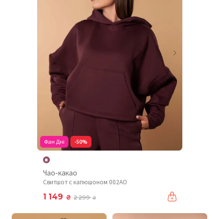
Фан Дні
-50%
Чао-какао
Свитшот с капюшоном 002AO
1 149
₴
2 299
₴