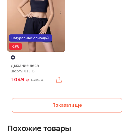
Натуральное с выгодой!
-25%
Дыхание леса
Шорты 013FB
1 049
₴
1 399
₴
Показати ще
Похожие товары