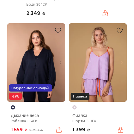
Боди 304CP
2 349
₴
Натуральное с выгодой!
-35%
Новинка
Дыхание леса
Фиалка
Рубашка 114FB
Шорты 713FA
1 559
1 399
₴
₴
2 399
₴