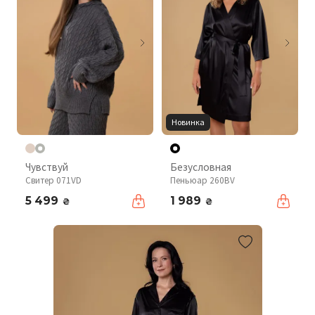
Новинка
Чувствуй
Безусловная
Свитер 071VD
Пеньюар 260BV
5 499
1 989
₴
₴