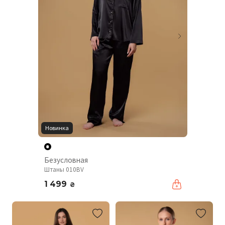
Новинка
Безусловная
Штаны 010BV
1 499
₴