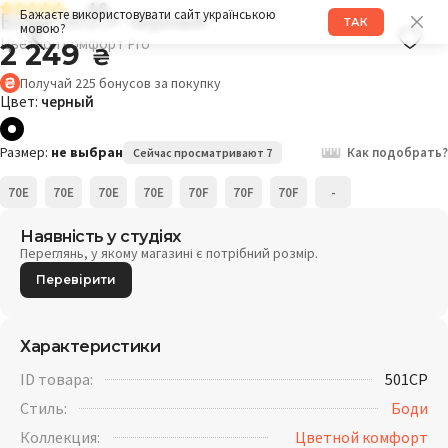
4.9
Боди 501CP черный
Бажаєте використовувати сайт українською
ТАК
мовою?
Цветной комфорт Pro
2 249
₴
Получай
225
бонусов
за покупку
Цвет:
черный
Размер:
не выбран
Как подобрать?
Сейчас просматривают 7
70E
70E
70E
70E
70F
70F
70F
-
Наявність у студіях
Переглянь, у якому магазині є потрібний розмір.
Перевірити
Характеристики
ID товара:
501CP
Стиль:
Боди
Коллекция:
Цветной комфорт