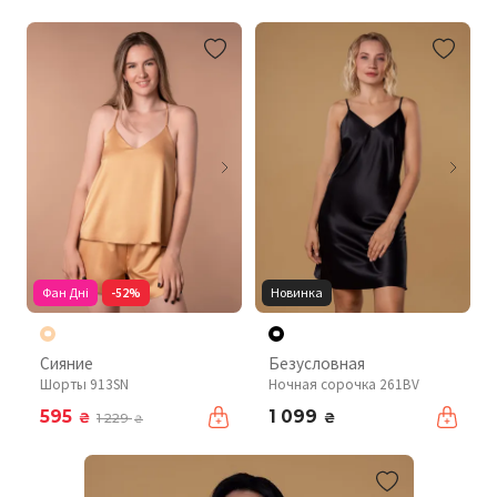
Фан Дні
-52%
Новинка
Сияние
Безусловная
Шорты 913SN
Ночная сорочка 261BV
595
1 099
₴
₴
1 229
₴