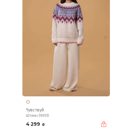
Чувствуй
Штаны 080VD
4 299
₴