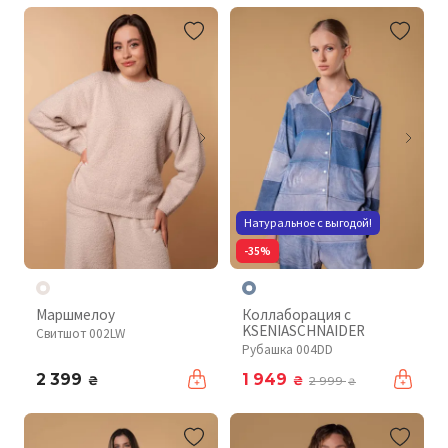
Натуральное с выгодой!
-35%
Маршмелоу
Коллаборация с
KSENIASCHNAIDER
Свитшот 002LW
Рубашка 004DD
2 399
1 949
₴
₴
2 999
₴