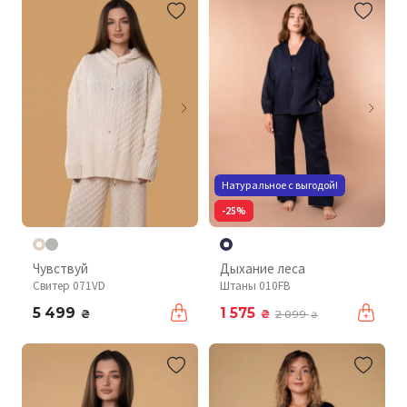
Натуральное с выгодой!
-25%
Чувствуй
Дыхание леса
Свитер 071VD
Штаны 010FB
5 499
1 575
₴
₴
2 099
₴