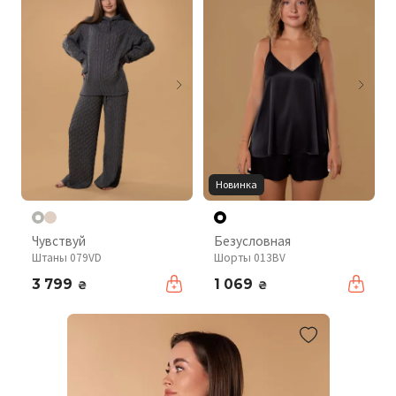
Новинка
Чувствуй
Безусловная
Штаны 079VD
Шорты 013BV
3 799
1 069
₴
₴