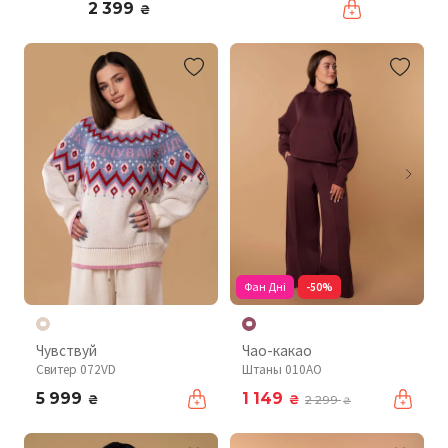
2 399
₴
Фан Дні
-50%
Чувствуй
Чао-какао
Свитер 072VD
Штаны 010AO
5 999
1 149
₴
₴
2 299
₴