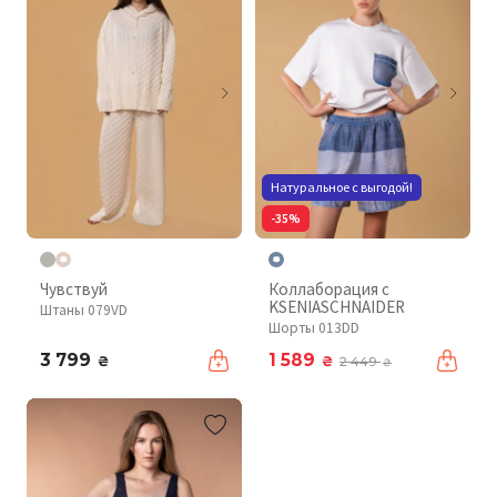
Натуральное с выгодой!
-35%
Чувствуй
Коллаборация с
KSENIASCHNAIDER
Штаны 079VD
Шорты 013DD
3 799
1 589
₴
₴
2 449
₴