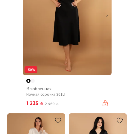
-50%
Влюбленная
Ночная сорочка 301LT
1 235
₴
2 469
₴