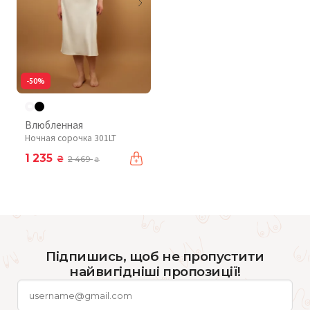
-50%
Влюбленная
Ночная сорочка 301LT
1 235
₴
2 469
₴
Підпишись, щоб не пропустити
найвигідніші пропозиції!