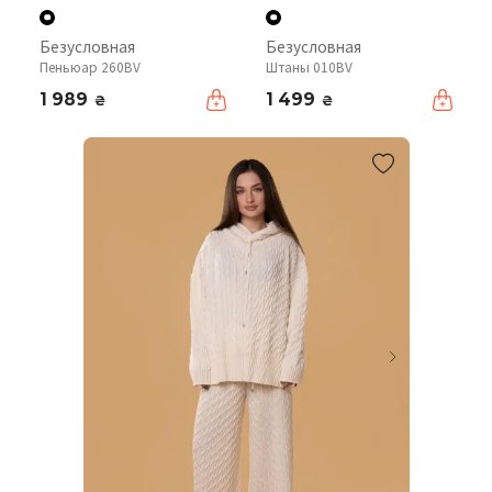
Безусловная
Безусловная
Пеньюар 260BV
Штаны 010BV
1 989
1 499
₴
₴