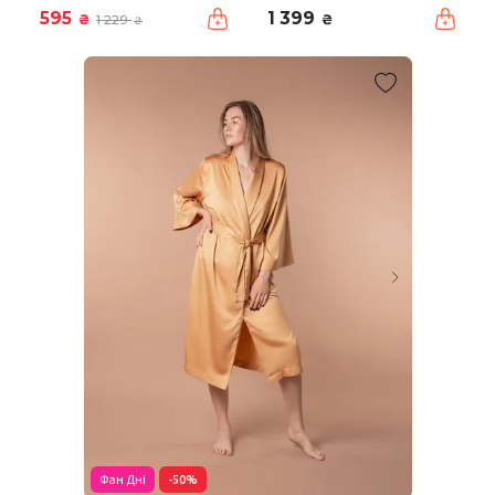
595
1 399
₴
₴
1 229
₴
Фан Дні
-50%