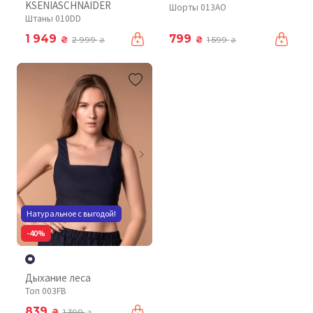
KSENIASCHNAIDER
Шорты 013AO
Штаны 010DD
1 949
799
₴
₴
2 999
1 599
₴
₴
Натуральное с выгодой!
-40%
Дыхание леса
Топ 003FB
839
₴
1 399
₴