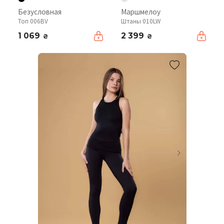
Безусловная
Маршмелоу
Топ 006BV
Штаны 010LW
1 069
2 399
₴
₴