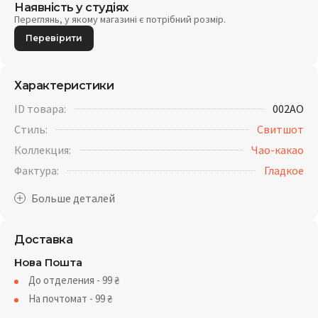
Наявність у студіях
Переглянь, у якому магазині є потрібний розмір.
Перевірити
Характеристики
ID товара:
002AO
Стиль:
Свитшот
Коллекция:
Чао-какао
Фактура:
Гладкое
Доставка
Нова Пошта
До отделения - 99
₴
На почтомат - 99
₴