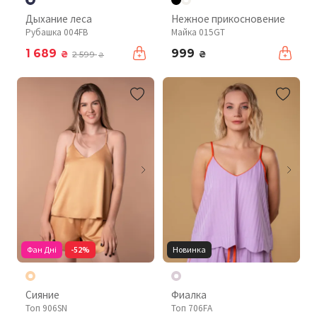
Дыхание леса
Нежное прикосновение
Рубашка 004FB
Майка 015GT
1 689
999
₴
₴
2 599
₴
Фан Дні
-52%
Новинка
Сияние
Фиалка
Топ 906SN
Топ 706FA