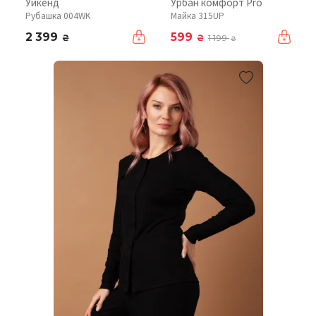
Уикенд
Урбан комфорт Pro
Рубашка 004WK
Майка 315UP
2 399
599
₴
₴
1 199
₴