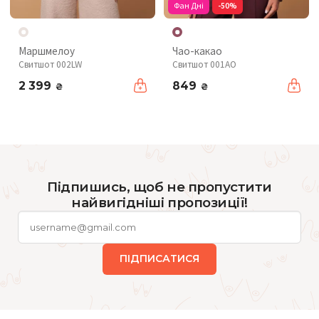
Фан Дні
-50%
Маршмелоу
Чао-какао
Свитшот 002LW
Свитшот 001AO
2 399
849
₴
₴
Підпишись, щоб не пропустити
найвигідніші пропозиції!
ПІДПИСАТИСЯ