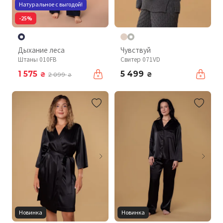
Натуральное с выгодой!
-25%
Дыхание леса
Чувствуй
Штаны 010FB
Свитер 071VD
1 575
5 499
₴
₴
2 099
₴
Новинка
Новинка