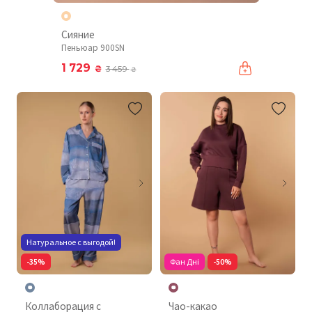
Сияние
Пеньюар 900SN
1 729
₴
3 459
₴
Натуральное с выгодой!
-35%
Фан Дні
-50%
Коллаборация с
Чао-какао