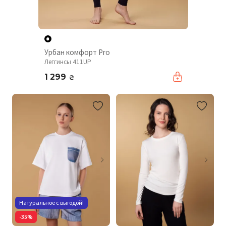
Урбан комфорт Pro
Леггинсы 411UP
1 299
₴
Натуральное с выгодой!
-35%