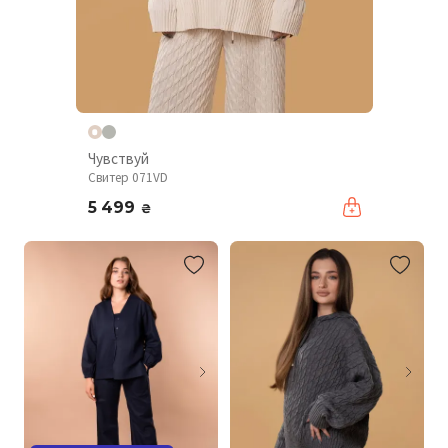
Чувствуй
Свитер 071VD
5 499
₴