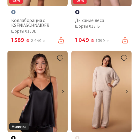
-35%
-25%
Коллаборация с
Дыхание леса
KSENIASCHNAIDER
Шорты 013FB
Шорты 013DD
1 589
1 049
₴
₴
2 449
1 399
₴
₴
Новинка