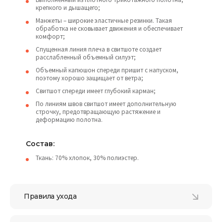
крепкого и дышащего;
Манжеты – широкие эластичные резинки. Такая
обработка не сковывает движения и обеспечивает
комфорт;
Спущенная линия плеча в свитшоте создает
расслабленный объемный силуэт;
Объемный капюшон спереди пришит с напуском,
поэтому хорошо защищает от ветра;
Свитшот спереди имеет глубокий карман;
По линиям швов свитшот имеет дополнительную
строчку, предотвращающую растяжение и
деформацию полотна.
Состав:
Ткань: 70% хлопок, 30% полиэстер.
Правила ухода