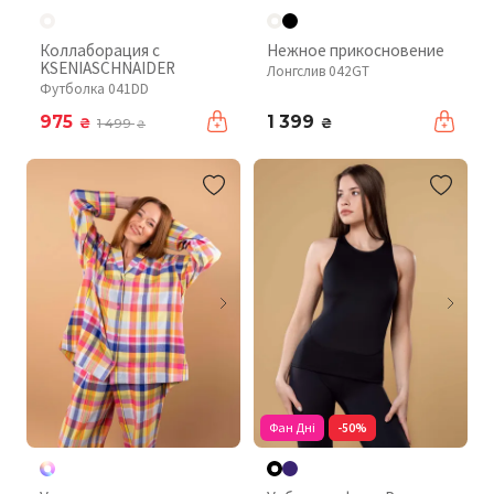
Коллаборация с
Нежное прикосновение
KSENIASCHNAIDER
Лонгслив 042GT
Футболка 041DD
975
1 399
₴
₴
1 499
₴
Фан Дні
-50%