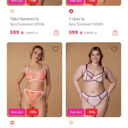
Фан Дні
-70%
Фан Дні
-70%
Чувственность
Страсть
Бра балконет 005SN
Бра балконет 005RS
599
599
₴
₴
1 999
1 999
₴
₴
Фан Дні
-70%
Фан Дні
-70%