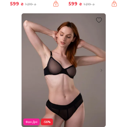
599
599
₴
₴
1 219
1 219
₴
₴
Фан Дні
-56%