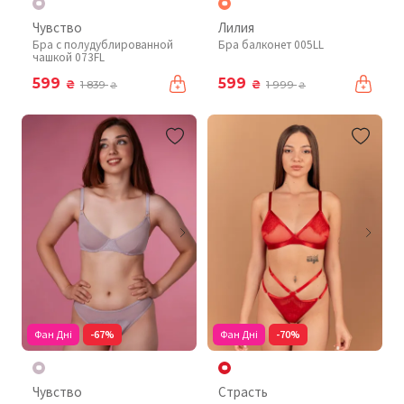
Чувство
Лилия
Бра с полудублированной
Бра балконет 005LL
чашкой 073FL
599
599
₴
₴
1 839
1 999
₴
₴
Фан Дні
-67%
Фан Дні
-70%
Чувство
Страсть