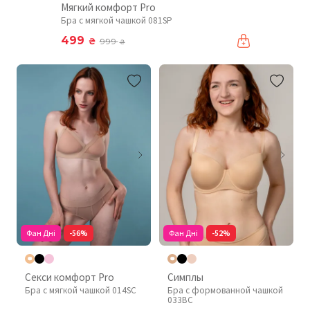
Мягкий комфорт Pro
Бра с мягкой чашкой 081SP
499
₴
999
₴
Фан Дні
-56%
Фан Дні
-52%
Секси комфорт Pro
Симплы
Бра с мягкой чашкой 014SC
Бра с формованной чашкой
033BC