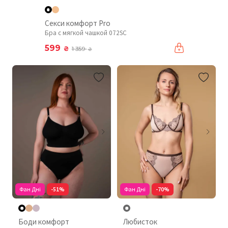
Секси комфорт Pro
Бра с мягкой чашкой 072SC
599
₴
1 359
₴
Фан Дні
-51%
Фан Дні
-70%
Боди комфорт
Любисток