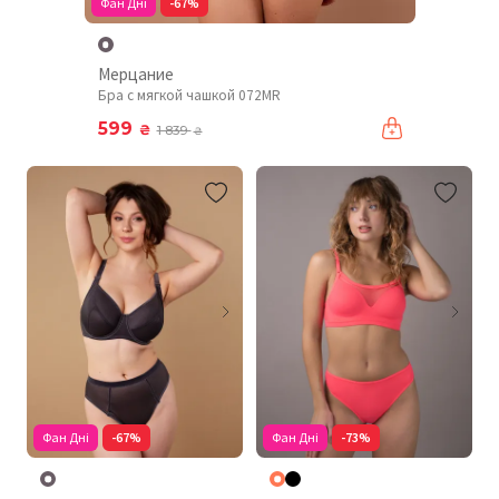
Фан Дні
-67%
Мерцание
Бра с мягкой чашкой 072MR
599
₴
1 839
₴
Фан Дні
-67%
Фан Дні
-73%