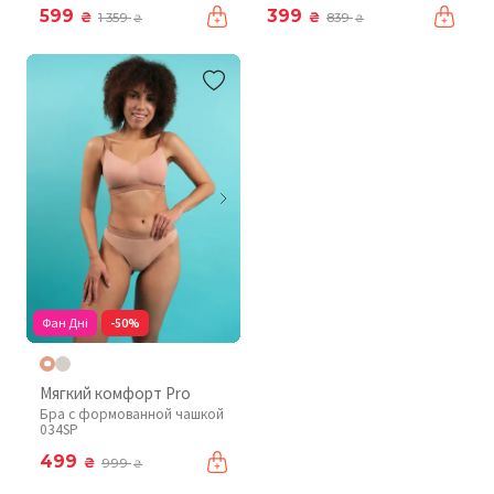
599
399
₴
₴
1 359
839
₴
₴
Фан Дні
-50%
Мягкий комфорт Pro
Бра с формованной чашкой
034SP
499
₴
999
₴