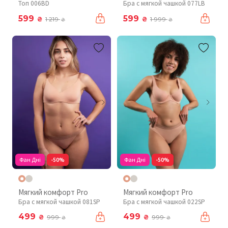
Топ 006BD
Бра с мягкой чашкой 077LB
599
599
₴
₴
1 219
1 999
₴
₴
Фан Дні
-50%
Фан Дні
-50%
Мягкий комфорт Pro
Мягкий комфорт Pro
Бра с мягкой чашкой 081SP
Бра с мягкой чашкой 022SP
499
499
₴
₴
999
999
₴
₴