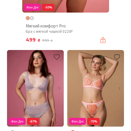
Фан Дні
-50%
Мягкий комфорт Pro
Бра с мягкой чашкой 022SP
499
₴
999
₴
Фан Дні
-67%
Фан Дні
-70%