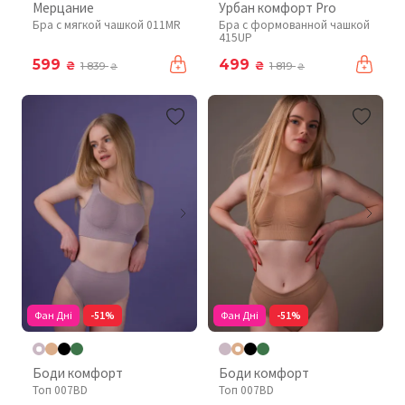
Мерцание
Урбан комфорт Pro
Бра с мягкой чашкой 011MR
Бра с формованной чашкой
415UP
599
499
₴
₴
1 839
1 819
₴
₴
Фан Дні
-51%
Фан Дні
-51%
Боди комфорт
Боди комфорт
Топ 007BD
Топ 007BD