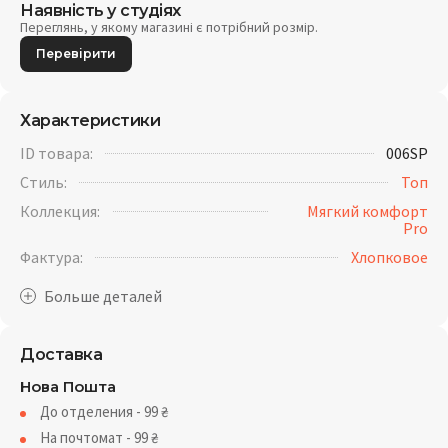
Наявність у студіях
Переглянь, у якому магазині є потрібний розмір.
Перевірити
Характеристики
ID товара:
006SP
Стиль:
Топ
Коллекция:
Мягкий комфорт
Pro
Фактура:
Хлопковое
Доставка
Нова Пошта
До отделения - 99
₴
На почтомат - 99
₴