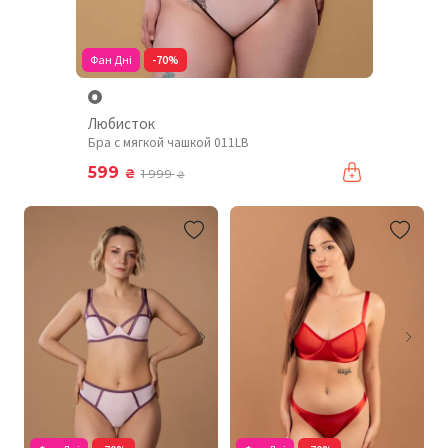
Фан Дні
-70%
Любисток
Бра с мягкой чашкой 011LB
599
₴
1 999
₴