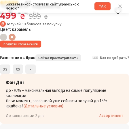
4.7
Топ 006SP карамель
Бажаєте використовувати сайт українською
ТАК
мовою?
Мягкий комфорт Pro
499
₴
999
₴
Получай
50
бонусов
за покупку
Цвет:
карамель
ПОДБЕРИ СВОЙ РАЗМЕР
Размер:
не выбран
Как подобрать?
Сейчас просматривают 5
XS
XS
-
Фан Дні
До -70% – максимальная выгода на самые популярные
коллекции
Лови момент, заказывай уже сейчас и получай до 15%
кэшбека!
(Детальные условия)
До конца акции 2 дня
Ассортимент