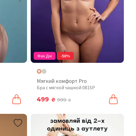
Фан Дні
-50%
Мягкий комфорт Pro
Бра с мягкой чашкой 081SP
499
₴
999
₴