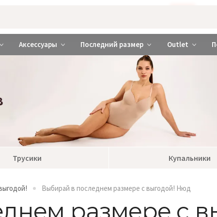
Бажаєте використовувати сайт українською мовою?
ТАК
abrabra ❤️ Киев и Украина
Аксессуары
Последний размер
Outlet
П
Трусики
Купальники
выгодой!
Выбирай в последнем размере с выгодой! Нюд
еднем размере с в