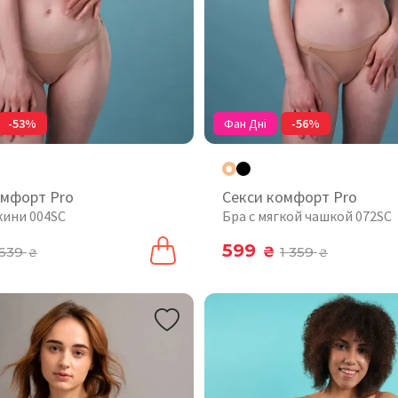
-53%
Фан Дні
-56%
омфорт Pro
Секси комфорт Pro
кини 004SC
Бра с мягкой чашкой 072SC
599
639
₴
1 359
₴
₴