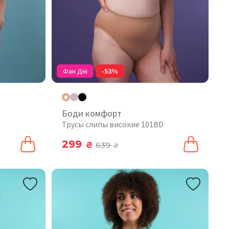
Фан Дні
-53%
Боди комфорт
Трусы слипы високие 101BD
299
₴
639
₴