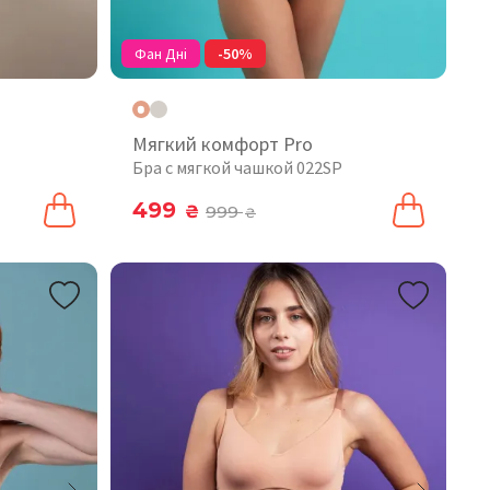
Фан Дні
-50%
Мягкий комфорт Pro
Бра с мягкой чашкой 022SP
499
₴
999
₴