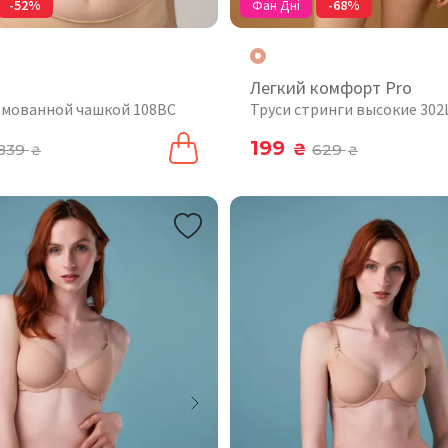
-52%
Фан Дні
-68%
Легкий комфорт Pro
рмованной чашкой 108BC
Труси стринги высокие 302
199
839
₴
629
₴
₴