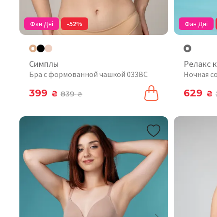
Фан Дні
-52%
Фан Дні
Симплы
Релакс 
Бра с формованной чашкой 033BC
Ночная с
399
629
₴
839
₴
₴