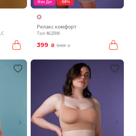
Фан Дні
-58%
Релакс комфорт
LC
Топ 462RW
399
₴
949
₴