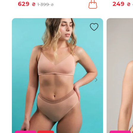
629
249
₴
1 399
₴
₴