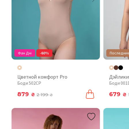
Фан Дні
-60%
Последни
Цветной комфорт Pro
Дэйлики
Боди 502CP
Боди 001
879
679
₴
2 199
₴
₴