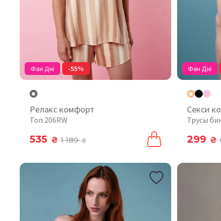
Фан Дні
-55%
Фан Дні
Релакс комфорт
Секси к
Топ 206RW
Трусы би
535
299
₴
1 189
₴
₴