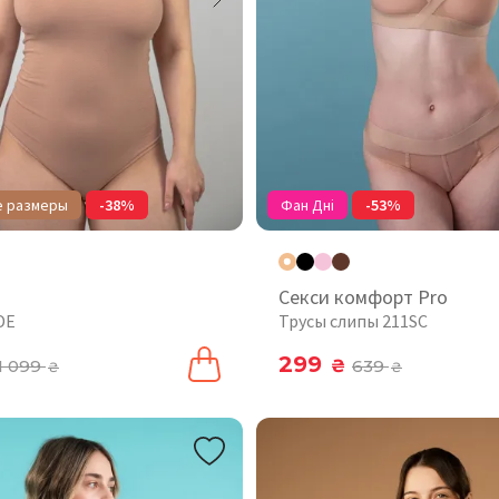
е размеры
-38%
Фан Дні
-53%
Секси комфорт Pro
DE
Трусы слипы 211SC
299
1 099
₴
639
₴
₴