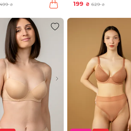
199
499
₴
629
₴
₴