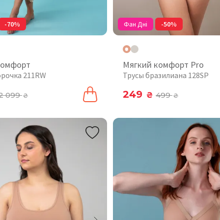
-70%
Фан Дні
-50%
комфорт
Мягкий комфорт Pro
орочка 211RW
Трусы бразилиана 128SP
249
2 099
₴
499
₴
₴