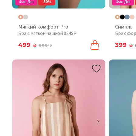
Фан Дні
-50%
Фан Дні
Мягкий комфорт Pro
Симплы
Бра с мягкой чашкой 024SP
Бра с фо
499
399
₴
999
₴
₴