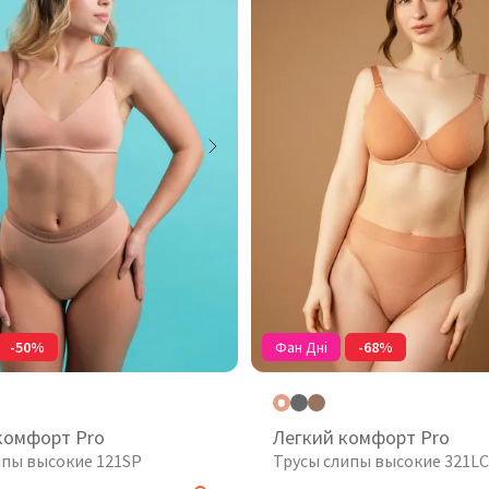
-50%
Фан Дні
-68%
комфорт Pro
Легкий комфорт Pro
ипы высокие 121SP
Трусы слипы высокие 321LC