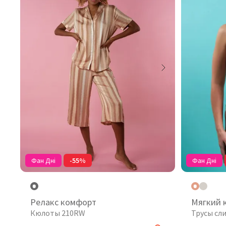
Фан Дні
-55%
Фан Дні
Релакс комфорт
Мягкий 
Кюлоты 210RW
Трусы сл