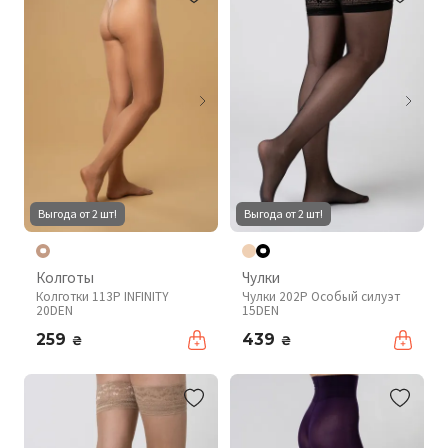
Выгода от 2 шт!
Выгода от 2 шт!
Колготы
Чулки
Колготки 113P INFINITY
Чулки 202P Особый силуэт
20DEN
15DEN
259
439
₴
₴