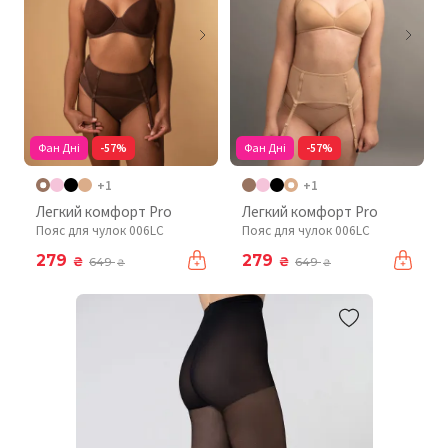
Фан Дні
-57%
Фан Дні
-57%
+1
+1
Легкий комфорт Pro
Легкий комфорт Pro
Пояс для чулок 006LC
Пояс для чулок 006LC
279
279
₴
₴
649
649
₴
₴