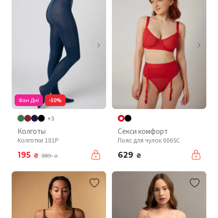
Фан Дні
-50%
+3
Колготы
Секси комфорт
Колготки 101P
Пояс для чулок 006SC
195
629
₴
₴
389
₴