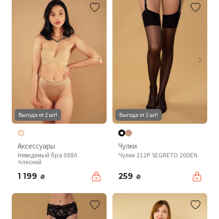
Выгода от 2 шт!
Выгода от 2 шт!
Аксессуары
Чулки
Невидимый бра 088A
Чулки 212P SEGRETO 20DEN
тілесний
1 199
259
₴
₴