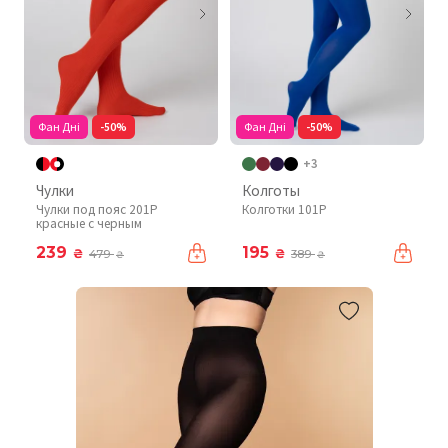
Фан Дні
-50%
Фан Дні
-50%
+3
Чулки
Колготы
Чулки под пояс 201P
Колготки 101P
красные с черным
239
195
₴
₴
479
389
₴
₴