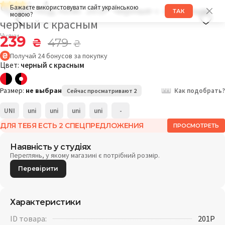
4
Чулки под пояс 201P черные с красным
Бажаєте використовувати сайт українською
ТАК
мовою?
черный с красным
Чулки
239
₴
479
₴
Получай
24
бонусов
за покупку
Цвет:
черный с красным
Размер:
не выбран
Как подобрать?
Сейчас просматривают 2
UNI
uni
uni
uni
uni
-
ДЛЯ ТЕБЯ ЕСТЬ 2 СПЕЦПРЕДЛОЖЕНИЯ
ПРОСМОТРЕТЬ
Наявність у студіях
Переглянь, у якому магазині є потрібний розмір.
Перевірити
Характеристики
ID товара:
201P