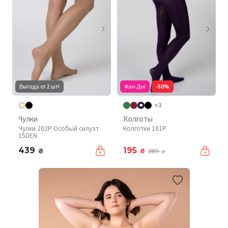
Выгода от 2 шт!
Фан Дні
-50%
+3
Чулки
Колготы
Чулки 202P Особый силуэт
Колготки 101P
15DEN
439
195
₴
₴
389
₴