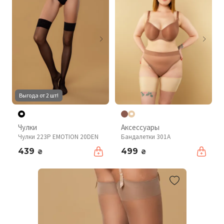
Выгода от 2 шт!
Чулки
Аксессуары
Чулки 223P EMOTION 20DEN
Бандалетки 301A
439
499
₴
₴