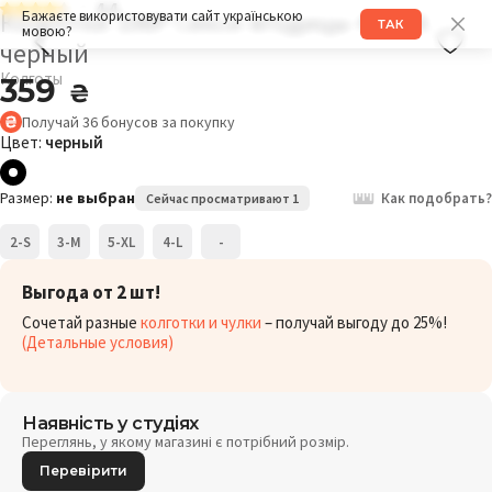
4.4
Колготки 106P Секси ягодицы 40DEN
Бажаєте використовувати сайт українською
ТАК
мовою?
черный
Колготы
359
₴
Получай
36
бонусов
за покупку
Цвет:
черный
Размер:
не выбран
Как подобрать?
Сейчас просматривают 1
2-S
3-M
5-XL
4-L
-
Выгода от 2 шт!
Сочетай разные
колготки и чулки
– получай выгоду до 25%!
(Детальные условия)
Наявність у студіях
Переглянь, у якому магазині є потрібний розмір.
Перевірити