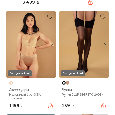
3 499
₴
Выгода от 2 шт!
Выгода от 2 шт!
Аксессуары
Чулки
Невидимый бра 088A
Чулки 212P SEGRETO 20DEN
тілесний
1 199
259
₴
₴