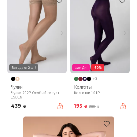
Выгода от 2 шт!
Фан Дні
-50%
+3
Чулки
Колготы
Чулки 202P Особый силуэт
Колготки 101P
15DEN
439
195
₴
₴
389
₴