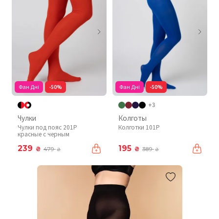
Фан Дні
-50%
Фан Дні
-50%
+3
Чулки
Колготы
Чулки под пояс 201P
Колготки 101P
красные с черным
239
195
₴
₴
479
389
₴
₴