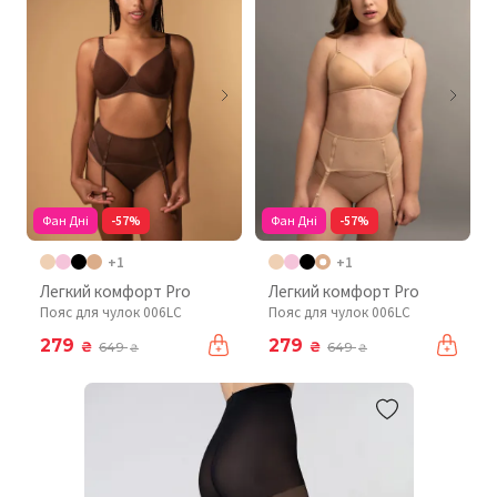
Фан Дні
-57%
Фан Дні
-57%
+1
+1
Легкий комфорт Pro
Легкий комфорт Pro
Пояс для чулок 006LC
Пояс для чулок 006LC
279
279
₴
₴
649
649
₴
₴