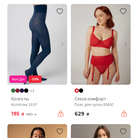
Фан Дні
-50%
+3
Колготы
Секси комфорт
Колготки 101P
Пояс для чулок 006SC
195
629
₴
₴
389
₴