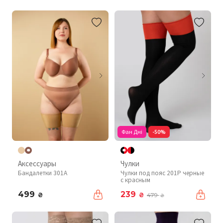
Фан Дні
-50%
Аксессуары
Чулки
Бандалетки 301A
Чулки под пояс 201P черные
с красным
499
239
₴
₴
479
₴