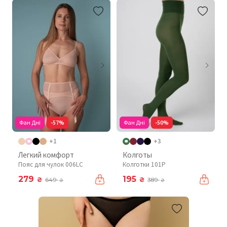
Фан Дні
-57%
Фан Дні
-50%
+1
+3
Легкий комфорт
Колготы
Пояс для чулок 006LC
Колготки 101P
279
195
₴
₴
649
389
₴
₴