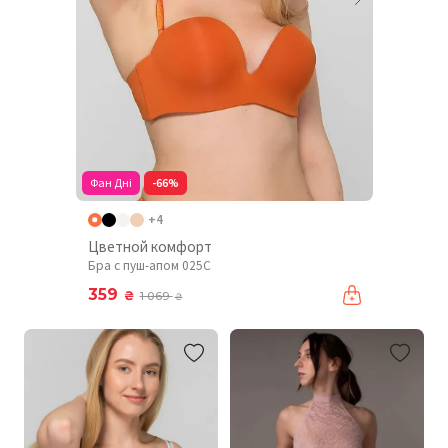
Фан Дні
-66%
+4
Цветной комфорт
Бра с пуш-апом 025C
359
₴
1 069
₴