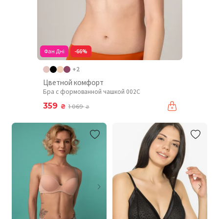
Фан Дні
-66%
+2
Цветной комфорт
Бра с формованной чашкой 002C
359
₴
1 069
₴