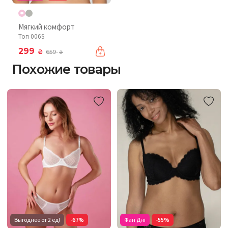
Мягкий комфорт
Топ 006S
299
₴
659
₴
Похожие товары
Выгоднее от 2 ед!
-67%
Фан Дні
-55%