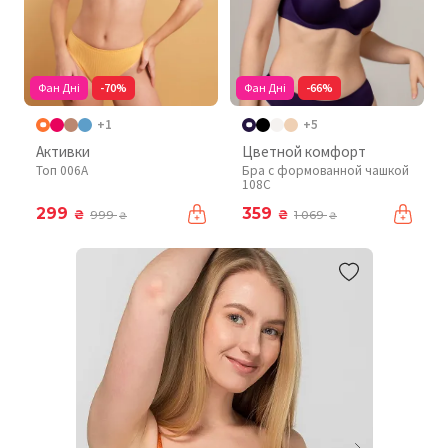
Фан Дні
-70%
Фан Дні
-66%
+1
+5
Активки
Цветной комфорт
Топ 006A
Бра с формованной чашкой
108C
299
359
₴
₴
999
1 069
₴
₴