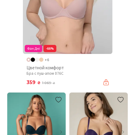
Фан Дні
-66%
+6
Цветной комфорт
Бра с пуш-апом 076C
359
₴
1 069
₴