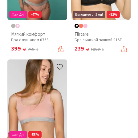
Фан Дні
-47%
Выгоднее от 2 ед!
-82%
Мягкий комфорт
Flirtare
Бра с пуш-апом 076S
Бра с мягкой чашкой 015F
399
239
₴
₴
749
1 299
₴
₴
Фан Дні
-55%