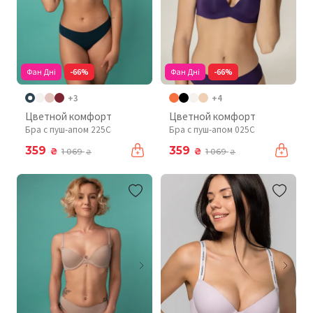
Фан Дні
-66%
Фан Дні
-66%
+3
+4
Цветной комфорт
Цветной комфорт
Бра с пуш-апом 225C
Бра с пуш-апом 025C
359
359
₴
₴
1 069
1 069
₴
₴