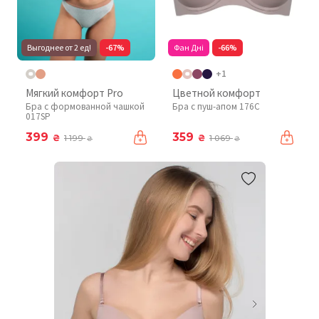
Выгоднее от 2 ед!
-67%
Фан Дні
-66%
+1
Мягкий комфорт Pro
Цветной комфорт
Бра с формованной чашкой
Бра с пуш-апом 176C
017SP
399
359
₴
₴
1 199
1 069
₴
₴