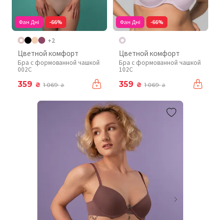
Фан Дні
-66%
Фан Дні
-66%
+2
Цветной комфорт
Цветной комфорт
Бра с формованной чашкой
Бра с формованной чашкой
002C
102C
359
359
₴
₴
1 069
1 069
₴
₴