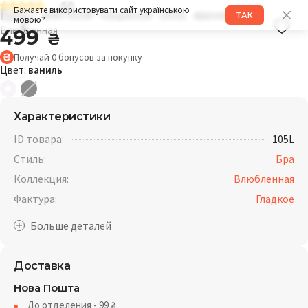
4.9
Бра с мягкой чашкой 105L ваниль
Бажаєте використовувати сайт українською
ТАК
мовою?
Влюбленная
499
₴
Получай
0
бонусов
за покупку
Цвет:
ваниль
Характеристики
ID товара:
105L
Стиль:
Бра
Коллекция:
Влюбленная
Фактура:
Гладкое
Доставка
Нова Пошта
До отделения - 99
₴