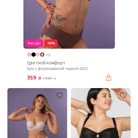
Фан Дні
-66%
+2
Цветной комфорт
Бра с формованной чашкой 002C
359
₴
1 069
₴