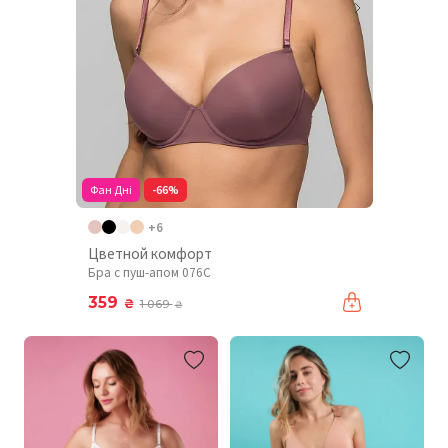
Фан Дні
-66%
+6
Цветной комфорт
Бра с пуш-апом 076C
359
₴
1 069
₴