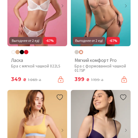
Выгоднее от 2 ед!
-67%
Выгоднее от 2 ед!
-67%
Ласка
Мягкий комфорт Pro
Бра с мягкой чашкой 022LS
Бра с формованной чашкой
017SP
349
399
₴
₴
1 069
1 199
₴
₴