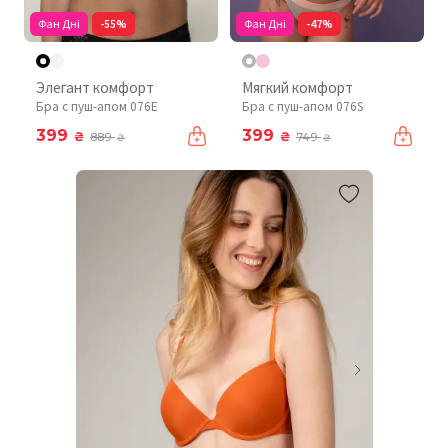
Фан Дні
-55%
Фан Дні
-47%
Элегант комфорт
Мягкий комфорт
Бра с пуш-апом 076Е
Бра с пуш-апом 076S
399
399
₴
₴
889
749
₴
₴