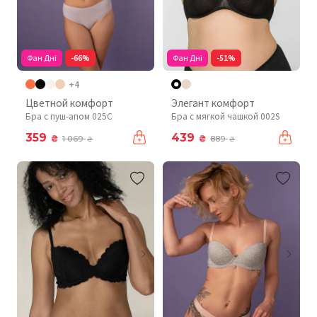
Фан Дні
-66%
Фан Дні
-51%
+4
Цветной комфорт
Элегант комфорт
Бра с пуш-апом 025C
Бра с мягкой чашкой 002S
359
439
₴
₴
1 069
889
₴
₴