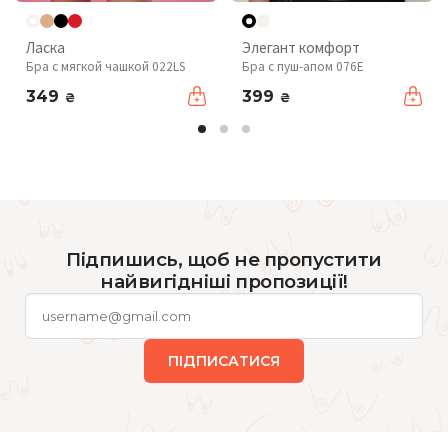
Ласка
Элегант комфорт
Бра с мягкой чашкой 022LS
Бра с пуш-апом 076Е
349
399
₴
₴
Підпишись, щоб не пропустити
найвигідніші пропозиції!
ПІДПИСАТИСЯ