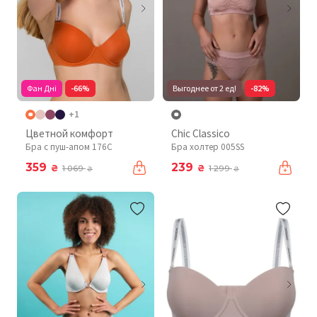
Фан Дні
-66%
Выгоднее от 2 ед!
-82%
+1
Цветной комфорт
Chic Classico
Бра с пуш-апом 176C
Бра холтер 005SS
359
239
₴
₴
1 069
1 299
₴
₴