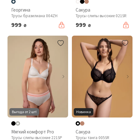
Георгина
Сакура
Трусы бразилиана 004ZH
Трусы слипы высокие 021SR
999
999
₴
₴
Выгода от 2 шт!
Новинка
Мягкий комфорт Pro
Сакура
Трусы слипы высокие 221SP
Трусы танга 005SR