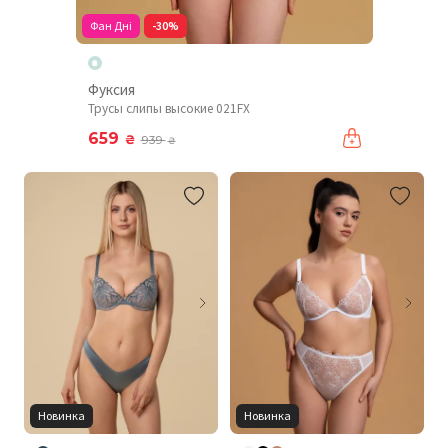
Фан Дні
-30%
Фуксия
Трусы слипы высокие 021FX
659
₴
939
₴
Новинка
Новинка