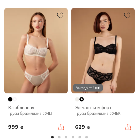
Выгода от 2 шт!
Влюбленная
Элегант комфорт
Трусы бразилиана 004LT
Трусы бразилиана 004EK
999
629
₴
₴