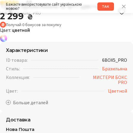
4.6
Трусы бразилиана (6 шт) цветной
Бажаєте використовувати сайт українською
ТАК
мовою?
МИСТЕРИ БОКС PRO
2 299
₴
Получай
0
бонусов
за покупку
Цвет:
цветной
Характеристики
ID товара:
6BOX5_PRO
Стиль:
Бразильяна
Коллекция:
МИСТЕРИ БОКС
PRO
Цвет:
Цветной
Доставка
Нова Пошта