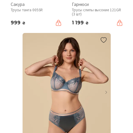
Сакура
Гарнюси
Трусы танга 005SR
Трусы слипы высокие 121GR
(3 шт)
999
1 199
₴
₴