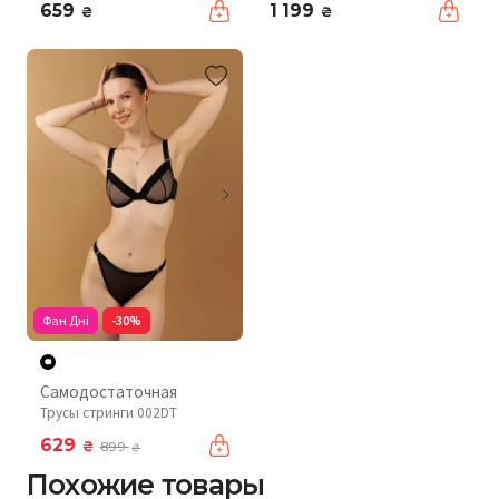
659
1 199
₴
₴
Фан Дні
-30%
Самодостаточная
Трусы стринги 002DT
629
₴
899
₴
Похожие товары