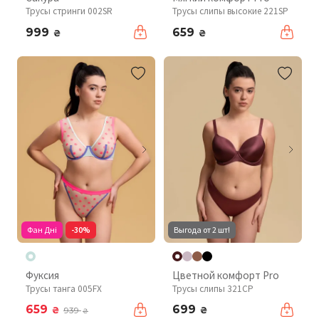
Трусы стринги 002SR
Трусы слипы высокие 221SP
999
659
₴
₴
Фан Дні
-30%
Выгода от 2 шт!
Фуксия
Цветной комфорт Pro
Трусы танга 005FX
Трусы слипы 321CP
659
699
₴
₴
939
₴