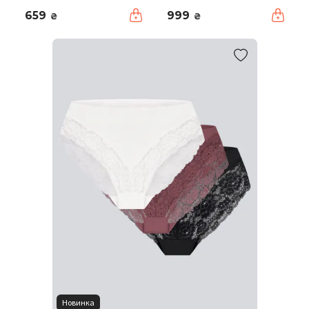
659
999
₴
₴
Новинка