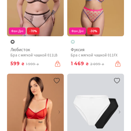
Фан Дні
-70%
Фан Дні
-30%
Любисток
Фуксия
Бра с мягкой чашкой 011LB
Бра с мягкой чашкой 011FX
599
1 469
₴
₴
1 999
2 099
₴
₴