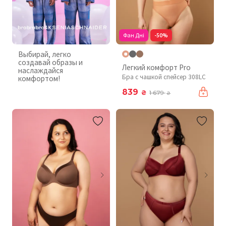
Фан Дні
-50%
Выбирай, легко
создавай образы и
Легкий комфорт Pro
наслаждайся
Бра с чашкой спейсер 308LC
комфортом!
839
₴
1 679
₴