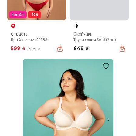
Фан Дні
-70%
Страсть
Окейчики
Бра балконет 005RS
Трусы слипы 301S (2 шт)
599
649
₴
₴
1 999
₴