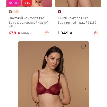
Фан Дні
-64%
Цветной комфорт Pro
Секси комфорт Pro
Бра с формованной чашкой
Бра с мягкой чашкой 311SC
238CP
639
1 949
₴
₴
1 799
₴