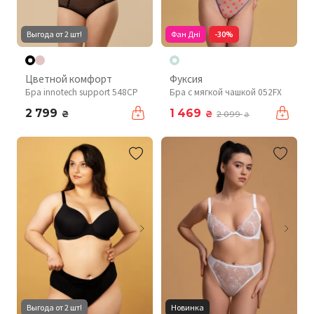
Выгода от 2 шт!
Фан Дні
-30%
Цветной комфорт
Фуксия
Бра innotech support 548CP
Бра с мягкой чашкой 052FX
2 799
1 469
₴
₴
2 099
₴
Выгода от 2 шт!
Новинка