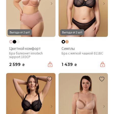
Выгода от 2 шт!
Выгода от 2 шт!
Цветной комфорт
Симплы
Бра балконет innotech
Бра с мягкой чашкой 011BC
support 103CP
2 599
1 439
₴
₴