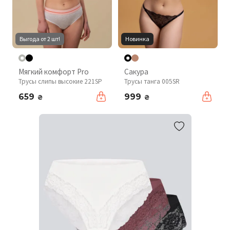
Выгода от 2 шт!
Новинка
Мягкий комфорт Pro
Сакура
Трусы слипы высокие 221SP
Трусы танга 005SR
659
999
₴
₴