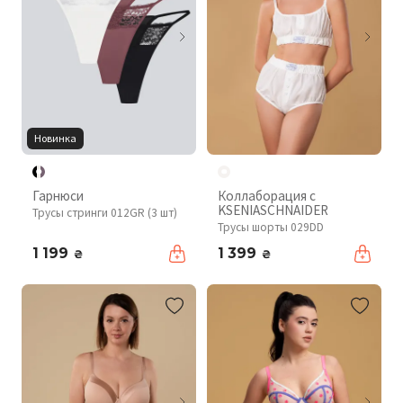
Новинка
Гарнюси
Коллаборация с
KSENIASCHNAIDER
Трусы стринги 012GR (3 шт)
Трусы шорты 029DD
1 199
1 399
₴
₴