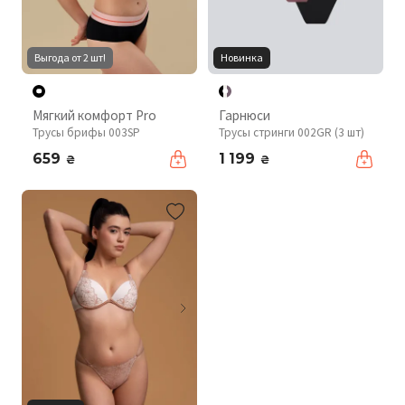
Выгода от 2 шт!
Новинка
Мягкий комфорт Pro
Гарнюси
Трусы брифы 003SP
Трусы стринги 002GR (3 шт)
659
1 199
₴
₴