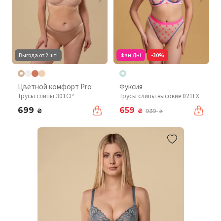
Выгода от 2 шт!
Фан Дні
-30%
Цветной комфорт Pro
Фуксия
Трусы слипы 301CP
Трусы слипы высокие 021FX
699
659
₴
₴
939
₴