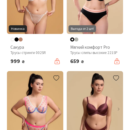
Новинка
Выгода от 2 шт!
Сакура
Мягкий комфорт Pro
Трусы стринги 002SR
Трусы слипы высокие 221SP
999
659
₴
₴