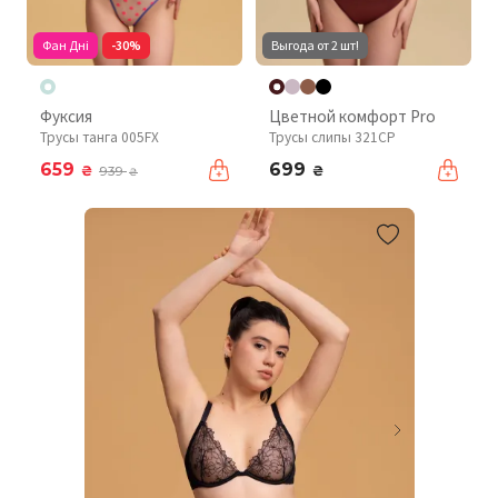
Фан Дні
-30%
Выгода от 2 шт!
Фуксия
Цветной комфорт Pro
Трусы танга 005FX
Трусы слипы 321CP
659
699
₴
₴
939
₴