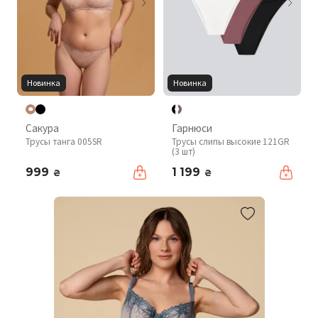
Новинка
Новинка
Сакура
Гарнюси
Трусы танга 005SR
Трусы слипы высокие 121GR
(3 шт)
999
1 199
₴
₴