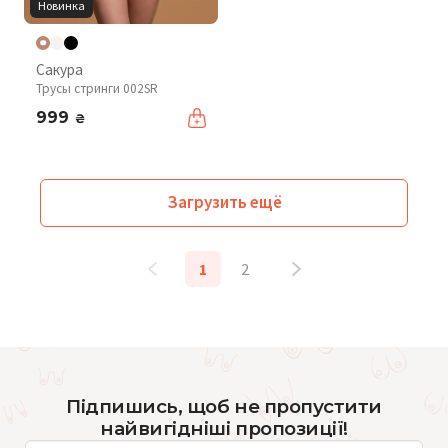
Новинка
Сакура
Трусы стринги 002SR
999
₴
Загрузить ещё
1
2
Підпишись, щоб не пропустити
найвигідніші пропозиції!