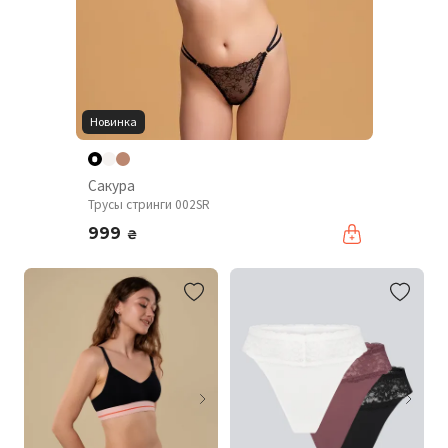
Новинка
Сакура
Трусы стринги 002SR
999
₴