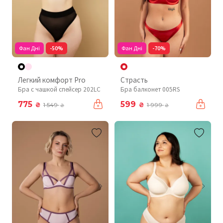
Фан Дні
-50%
Фан Дні
-70%
Легкий комфорт Pro
Страсть
Бра с чашкой спейсер 202LC
Бра балконет 005RS
775
599
₴
₴
1 549
1 999
₴
₴