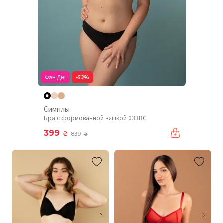
Фан Дні
-52%
Симплы
Бра с формованной чашкой 033BC
399
₴
839
₴