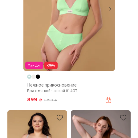
Фан Дні
-36%
Нежное прикосновение
Бра с мягкой чашкой 014GT
899
₴
1 399
₴