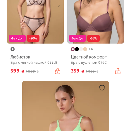
Фан Дні
-70%
Фан Дні
-66%
+6
Любисток
Цветной комфорт
Бра с мягкой чашкой 077LB
Бра с пуш-апом 076C
599
359
₴
₴
1 999
1 069
₴
₴