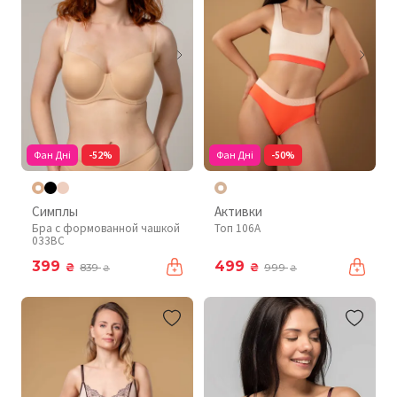
Фан Дні
-52%
Фан Дні
-50%
Симплы
Активки
Бра с формованной чашкой
Топ 106A
033BC
399
499
₴
₴
839
999
₴
₴