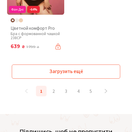
Фан Дні
-64%
Цветной комфорт Pro
Бра с формованной чашкой
238CP
639
₴
1 799
₴
Загрузить ещё
1
2
3
4
5
Підпишись, щоб не пропустити