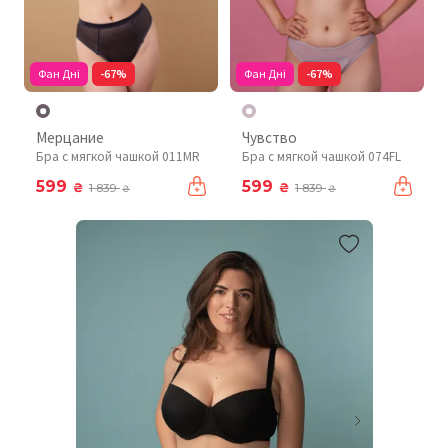
Фан Дні
-67%
Фан Дні
-67%
Мерцание
Чувство
Бра с мягкой чашкой 011MR
Бра с мягкой чашкой 074FL
599
599
₴
₴
1 839
1 839
₴
₴