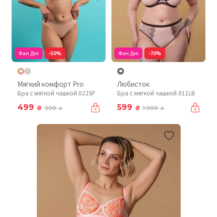
Фан Дні
-50%
Фан Дні
-70%
Мягкий комфорт Pro
Любисток
Бра с мягкой чашкой 022SP
Бра с мягкой чашкой 011LB
499
599
₴
₴
999
1 999
₴
₴