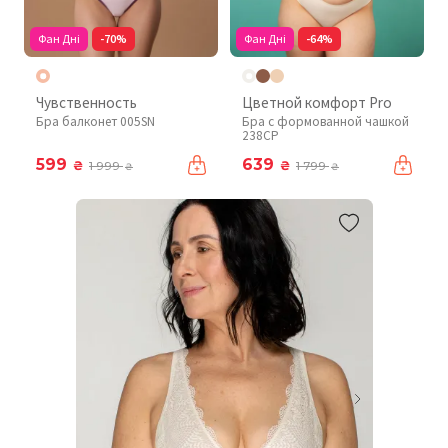
Фан Дні
-70%
Фан Дні
-64%
Чувственность
Цветной комфорт Pro
Бра балконет 005SN
Бра с формованной чашкой
238CP
599
639
₴
₴
1 999
1 799
₴
₴