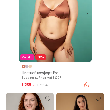
Фан Дні
-30%
Цветной комфорт Pro
Бра с мягкой чашкой 322CP
1 259
₴
1 799
₴