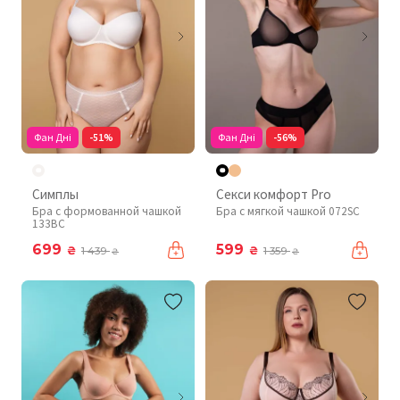
Фан Дні
-51%
Фан Дні
-56%
Симплы
Секси комфорт Pro
Бра с формованной чашкой
Бра с мягкой чашкой 072SC
133BC
699
599
₴
₴
1 439
1 359
₴
₴