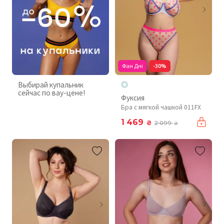
Фан Дні
-30%
Выбирай купальник
сейчас по вау-цене!
Фуксия
Бра с мягкой чашкой 011FX
1 469
₴
2 099
₴