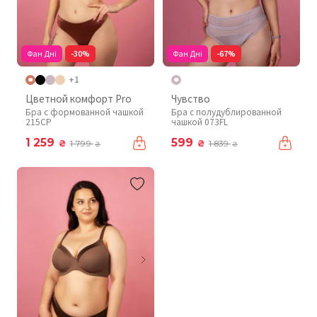
Фан Дні
-30%
Фан Дні
-67%
+1
Цветной комфорт Pro
Чувство
Бра с формованной чашкой
Бра с полудублированной
215CP
чашкой 073FL
1 259
599
₴
₴
1 799
1 839
₴
₴