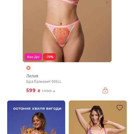
Фан Дні
-70%
Лилия
Бра балконет 005LL
599
₴
1 999
₴