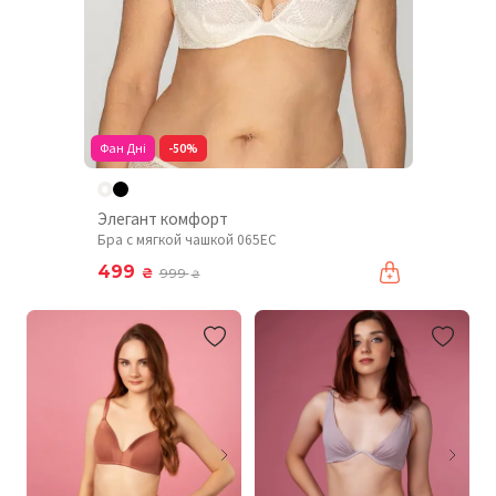
Фан Дні
-50%
Элегант комфорт
Бра с мягкой чашкой 065EC
499
₴
999
₴