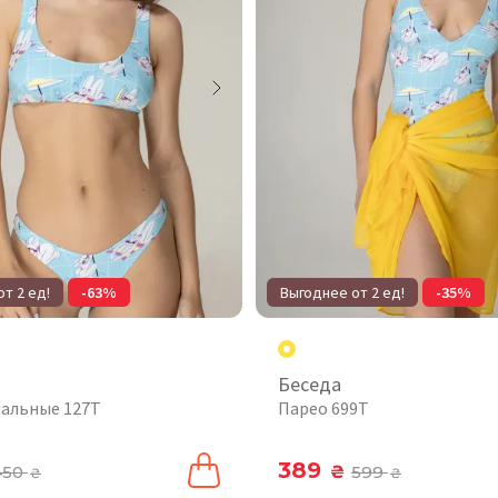
т 2 ед!
-63%
Выгоднее от 2 ед!
-35%
Беседа
пальные 127T
Парео 699T
389
450
₴
599
₴
₴