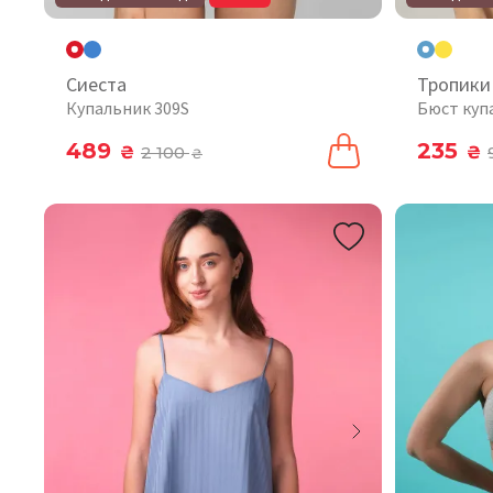
Сиеста
Тропики
Купальник 309S
Бюст куп
489
235
₴
2 100
₴
₴