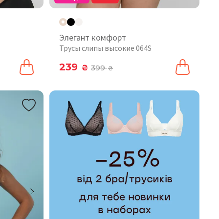
Элегант комфорт
Трусы слипы высокие 064S
239
₴
399
₴