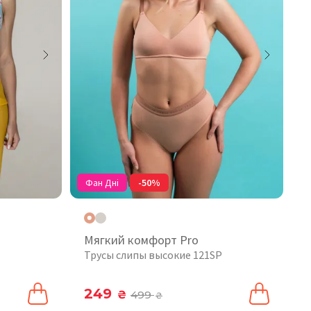
Фан Дні
-50%
Мягкий комфорт Pro
Трусы слипы высокие 121SP
249
₴
499
₴