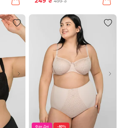
249
₴
499
₴
Фан Дні
-40%