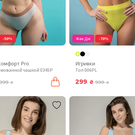
-50%
Фан Дні
-70%
комфорт Pro
Игривки
рмованной чашкой 034SP
Топ 006PL
299
999
₴
999
₴
₴