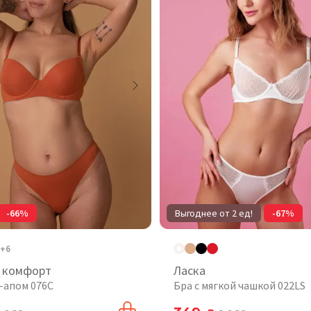
-66%
Выгоднее от 2 ед!
-67%
+6
 комфорт
Ласка
ш-апом 076C
Бра с мягкой чашкой 022LS