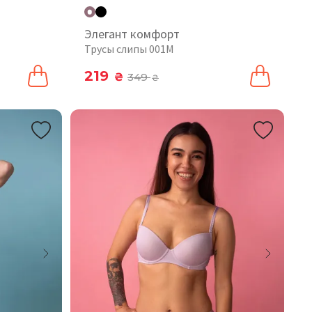
Элегант комфорт
Трусы слипы 001М
219
₴
349
₴