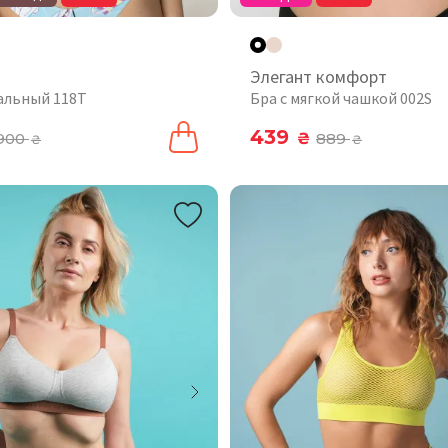
Элегант комфорт
альный 118T
Бра с мягкой чашкой 002S
439
900
₴
889
₴
₴