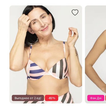
Выгоднее от 2 ед!
-81%
Фан Дні