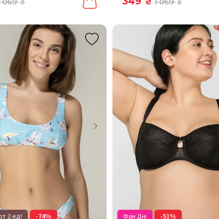
349
1 069
₴
1 069
₴
₴
т 2 ед!
-74%
Фан Дні
-51%