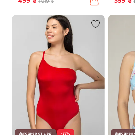
499
359
₴
1 819
₴
₴
Выгоднее от 2 ед!
-77%
Выгоднее о