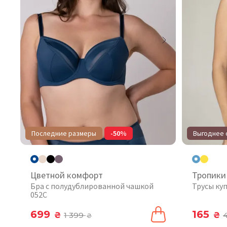
Последние размеры
-50%
Выгоднее о
Цветной комфорт
Тропики
Бра с полудублированной чашкой
Трусы ку
052C
699
165
₴
1 399
₴
₴