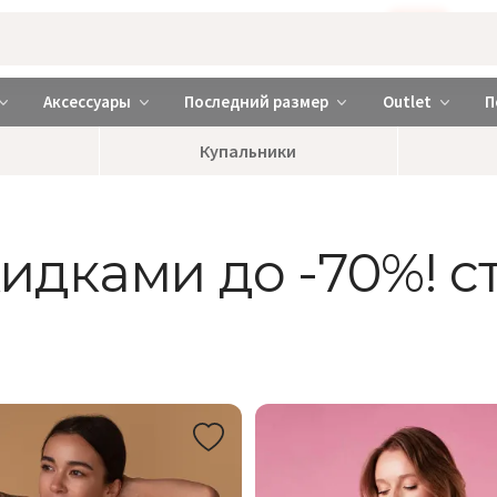
Бажаєте використовувати сайт українською мовою?
ТАК
abrabra ❤️ Киев и Украина
Аксессуары
Последний размер
Outlet
П
Купальники
скидками до -70%! 