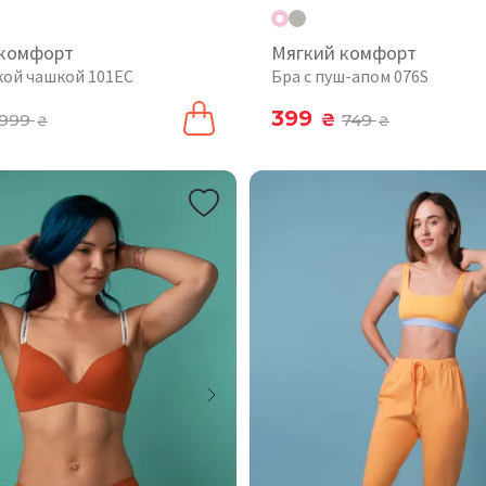
 комфорт
Мягкий комфорт
гкой чашкой 101EC
Бра с пуш-апом 076S
399
999
₴
749
₴
₴