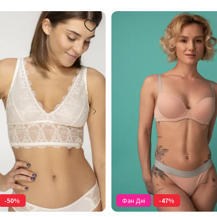
-50%
Фан Дні
-47%