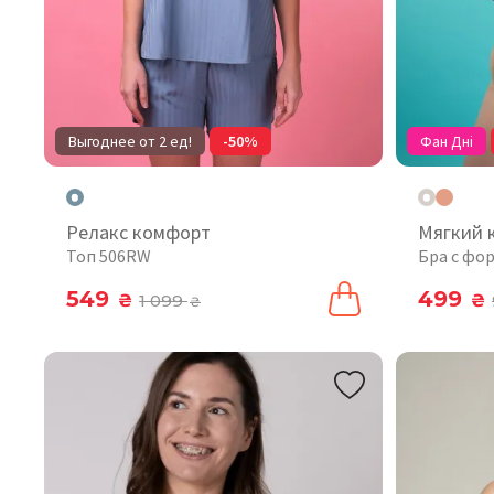
Выгоднее от 2 ед!
-50%
Фан Дні
Релакс комфорт
Мягкий 
Топ 506RW
Бра с фо
549
499
₴
1 099
₴
₴