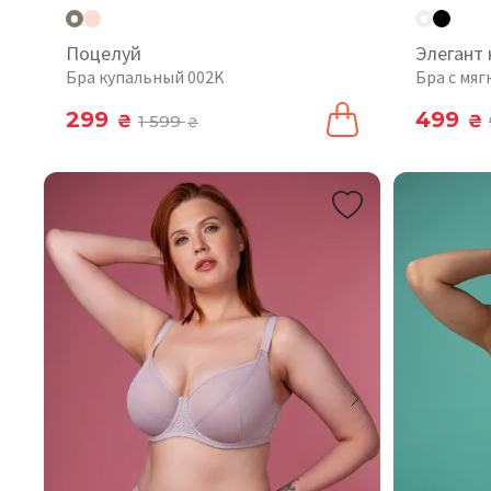
Поцелуй
Элегант
Бра купальный 002K
Бра с мя
299
499
₴
1 599
₴
₴