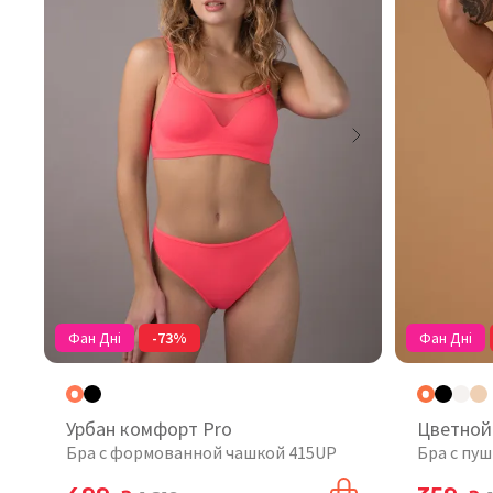
Фан Дні
-73%
Фан Дні
Урбан комфорт Pro
Цветной
Бра с формованной чашкой 415UP
Бра с пу