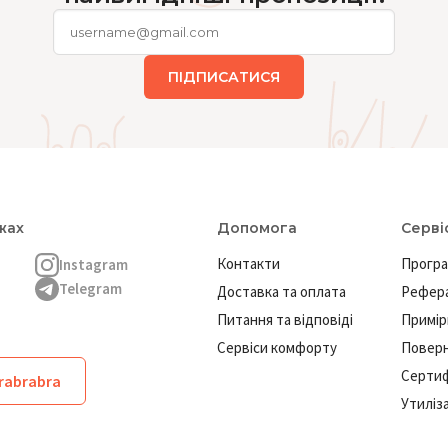
ПІДПИСАТИСЯ
жах
Допомога
Серві
Контакти
Програ
Instagram
Telegram
Доставка та оплата
Рефера
Питання та відповіді
Примір
Сервіси комфорту
Повер
Сертиф
brabrabra
Утиліз