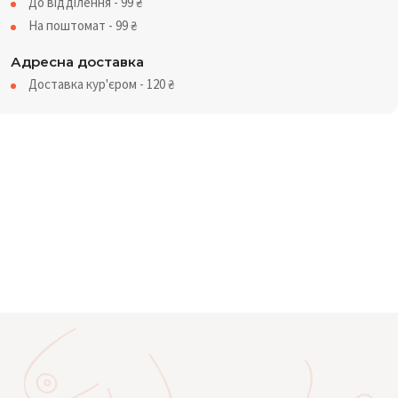
До відділення - 99
₴
На поштомат - 99
₴
Адресна доставка
Доставка кур'єром - 120
₴