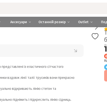
rabra ❤️ Київ та Україна
Аксесуари
Останній розмір
Outlet
По
Т
В
К
 представлені із еластичного сітчастого
инки вздовж лінії талії трусиків вони прекрасно
зуально відкривають лінію стегон та
уально піднімить і підкреслить лінію сідниць.