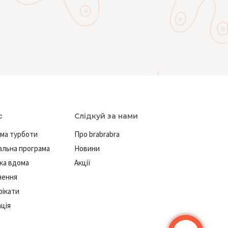
с
Слідкуй за нами
ма турботи
Про brabrabra
льна програма
Новини
ка вдома
Акції
нення
ікати
ація