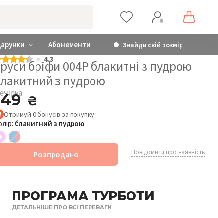
дарунки
Абонементи
Знайди свій розмір
4.3
руси бріфи 004P блакитні з пудрою
блакитний з пудрою
ечірка
149
₴
Отримуй
0
бонусів
за покупку
олір:
блакитний з пудрою
Повідомити про наявність
Розпродано
ПРОГРАМА ТУРБОТИ
ДЕТАЛЬНІШЕ ПРО ВСІ ПЕРЕВАГИ