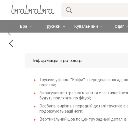
Купити нижню жіночу білизну ❤️ brab
Бра
Трусики
Купальники
Одяг
Інформація про товар
Трусики у формі "Бріфи" з середньою посадкою
полотна;
За рахунок контрасної м'якої та еластичної рез
будуть прилягати по фігурі;
Особливі вирізи на передній деталі трусиків ві
подовжують ваші ноги;
Вертикальний шов по центру задньої деталі віз