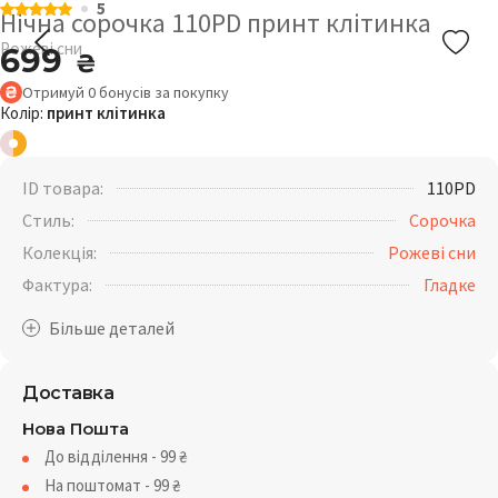
5
Нічна сорочка 110PD принт клітинка
Рожеві сни
699
₴
Отримуй
0
бонусів
за покупку
Колір:
принт клітинка
ID товара:
110PD
Стиль:
Сорочка
Колекція:
Рожеві сни
Фактура:
Гладке
Доставка
Нова Пошта
До відділення - 99
₴
На поштомат - 99
₴