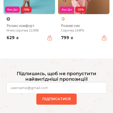
Фан Дні
-70%
Фан Дні
-55%
Релакс комфорт
Рожеві сни
Нічна сорочка 211RW
Сорочка 104PD
629
799
₴
₴
Підпишись, щоб не пропустити
найвигідніші пропозиції!
ПІДПИСАТИСЯ