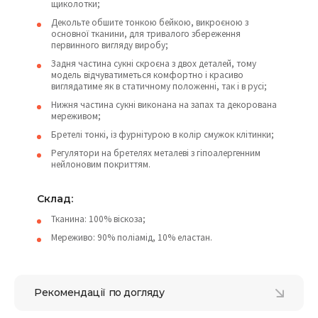
щиколотки;
Декольте обшите тонкою бейкою, викроєною з
основної тканини, для тривалого збереження
первинного вигляду виробу;
Задня частина сукні скроєна з двох деталей, тому
модель відчуватиметься комфортно і красиво
виглядатиме як в статичному положенні, так і в русі;
Нижня частина сукні виконана на запах та декорована
мереживом;
Бретелі тонкі, із фурнітурою в колір смужок клітинки;
Регулятори на бретелях металеві з гіпоалергенним
нейлоновим покриттям.
Cклад:
Тканина: 100% віскоза;
Мереживо: 90% поліамід, 10% еластан.
Рекомендації по догляду