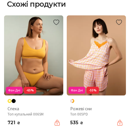
Схожі продукти
Фан Дні
-65%
Фан Дні
-55%
Спека
Рожеві сни
Топ купальний 006SM
Топ 005PD
721
535
₴
₴