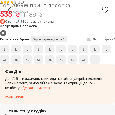
4
Топ 206RW принт полоска
Релакс комфорт
535
₴
1 189
₴
Отримуй
54
бонусів
за покупку
Колір:
принт полоска
Розмір:
не обрано
Як підібрати?
Зараз переглядають 3
L
L
L
L
L
L
L
L
L
L
XL
XL
XL
XL
XL
XL
XL
XL
-
Фан Дні
До -70% – максимальна вигода на найпопулярніші колекції
Лови момент, замовляй вже зараз та отримуй до 15%
кешбеку!
(Детальні умови)
Асортимент
Наявність у студіях