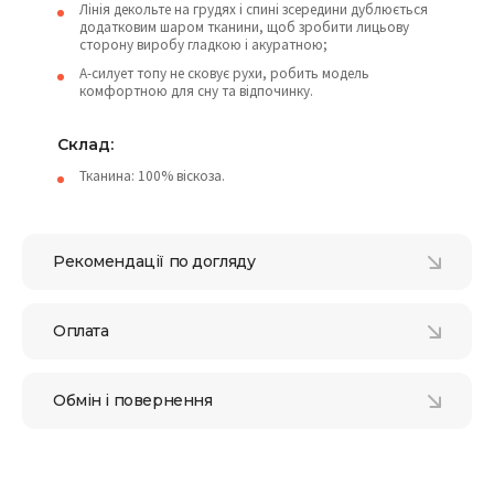
Лінія декольте на грудях і спині зсередини дублюється
додатковим шаром тканини, щоб зробити лицьову
сторону виробу гладкою і акуратною;
А-силует топу не сковує рухи, робить модель
комфортною для сну та відпочинку.
Склад:
Тканина: 100% віскоза.
Рекомендації по догляду
Оплата
Обмін і повернення