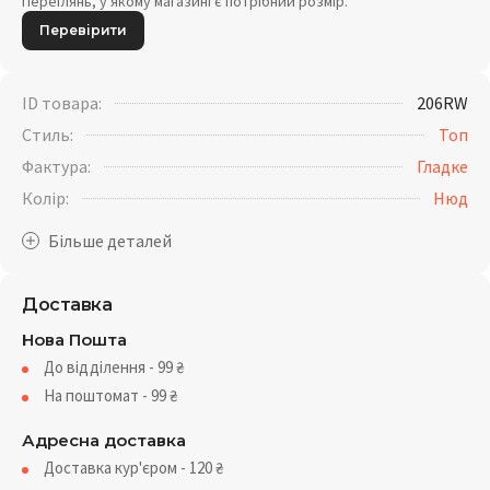
Переглянь, у якому магазині є потрібний розмір.
Перевірити
ID товара:
206RW
Стиль:
Топ
Фактура:
Гладке
Колір:
Нюд
Доставка
Нова Пошта
До відділення - 99
₴
На поштомат - 99
₴
Адресна доставка
Доставка кур'єром - 120
₴