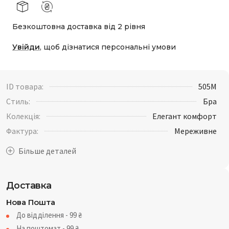
Безкоштовна доставка від 2 рівня
Увійди
, щоб дізнатися персональні умови
ID товара:
505M
Стиль:
Бра
Колекція:
Елегант комфорт
Фактура:
Мереживне
Доставка
Нова Пошта
До відділення - 99
₴
На поштомат - 99
₴