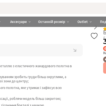
rabra ❤️ Київ та Україна
Аксесуари
Останній розмір
Outlet
По
Е
К
деталлю з еластичного жакардового полотна в
нуванням зробить груди більш округлими, а
ої зони до центру;
го полотна, яке утримає і зафіксує всю
сації, роблячи модель більш закритою;
х з'єднання бретелі з чашкою.