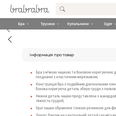
Купити нижню жіночу білизну ❤️ brab
Бра
Трусики
Купальники
Одяг
Інформація про товар
Бра з м'якою чашкою та боковою корегуючою 
поєднанні з еластичним мереживом;
Конструкція бра з подвійним діагональним чле
бокова коригуюча деталь збере груди з пахвов
Нижня деталь чашки представлена ​​з жакардово
тяжкість грудей;
Краї чашки обрамлені тонкою резинкою для фік
Декор: бантик на центральній деталі і на місця