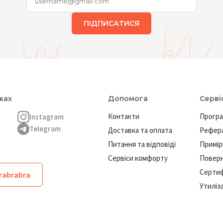
ПІДПИСАТИСЯ
жах
Допомога
Серві
Контакти
Програ
Instagram
Telegram
Доставка та оплата
Рефера
Питання та відповіді
Примір
Сервіси комфорту
Повер
Сертиф
brabrabra
Утиліз