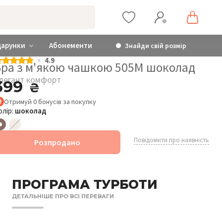
дарунки
Абонементи
Знайди свій розмір
4.9
Бра з м'якою чашкою 505M шоколад
легант комфорт
399
₴
Отримуй
0
бонусів
за покупку
олір:
шоколад
Повідомити про наявність
Розпродано
ПРОГРАМА ТУРБОТИ
ДЕТАЛЬНІШЕ ПРО ВСІ ПЕРЕВАГИ