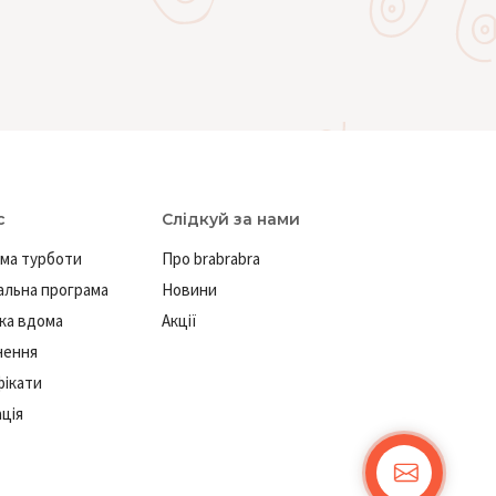
с
Слідкуй за нами
ма турботи
Про brabrabra
льна програма
Новини
ка вдома
Акції
нення
ікати
ація