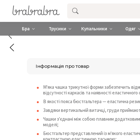
Купити нижню жіночу білизну ❤️ brab
Бра
Трусики
Купальники
Одяг
Інформація про товар
М'яка чашка трикутної форми забезпечить відмі
відсутності каркасів та наявності еластичного 
В якості пояса бюстгальтера — еластична рези
Завдяки вертикальній витачці, груди приймают
Чашки з'єднані між собою плавним додатковим
моделі;
Бюстгальтер представлений із м'якого еластичн
контрастною еластичною тасьмою;