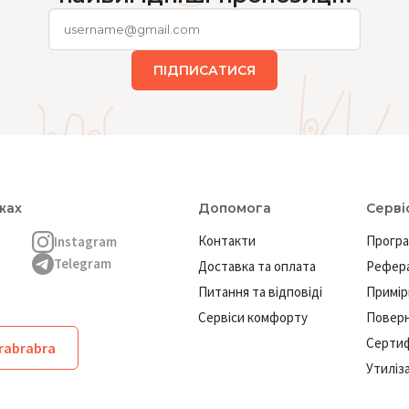
ПІДПИСАТИСЯ
жах
Допомога
Серві
Контакти
Програ
Instagram
Telegram
Доставка та оплата
Рефера
Питання та відповіді
Примір
Сервіси комфорту
Повер
Сертиф
brabrabra
Утиліз