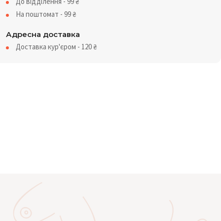
До відділення - 99
₴
На поштомат - 99
₴
Адресна доставка
Доставка кур'єром - 120
₴