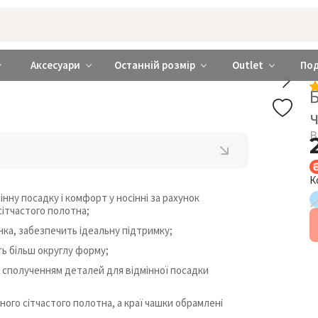
rabra ❤️ Київ та Україна
Аксесуари
Останній розмір
Outlet
По
Б
В
К
нну посадку і комфорт у носінні за рахунок
сітчастого полотна;
нка, забезпечить ідеальну підтримку;
ь більш округлу форму;
 сполученням деталей для відмінної посадки
ого сітчастого полотна, а краї чашки обрамлені