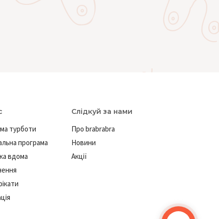
с
Слідкуй за нами
ма турботи
Про brabrabra
льна програма
Новини
ка вдома
Акції
нення
ікати
ація