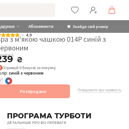
дарунки
Абонементи
Знайди свій розмір
4.9
ра з м'якою чашкою 014P синій з
червоним
ечірка
239
₴
Отримуй
0
бонусів
за покупку
олір:
синій з червоним
Повідомити про наявність
Розпродано
ПРОГРАМА ТУРБОТИ
ДЕТАЛЬНІШЕ ПРО ВСІ ПЕРЕВАГИ