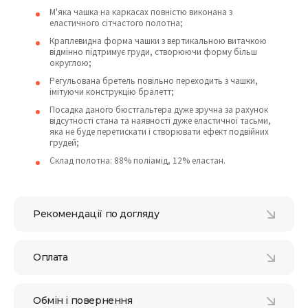
М'яка чашка на каркасах повністю виконана з
еластичного сітчастого полотна;
Краплевидна форма чашки з вертикальною витачкою
відмінно підтримує груди, створюючи форму більш
округлою;
Регульована бретель повільно переходить з чашки,
імітуючи конструкцію бралетт;
Посадка даного бюстгальтера дуже зручна за рахунок
відсутності стана та наявності дуже еластичної тасьми,
яка не буде перетискати і створювати ефект подвійних
грудей;
Склад полотна: 88% поліамід, 12% еластан.
Рекомендації по догляду
Оплата
Обмін і повернення