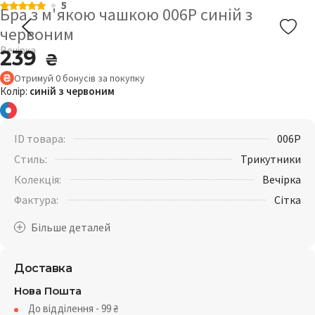
5
Бра з м'якою чашкою 006P синій з
червоним
Вечірка
239
₴
Отримуй
0
бонусів
за покупку
Колір:
синій з червоним
ID товара:
006P
Стиль:
Трикутники
Колекція:
Вечірка
Фактура:
Сітка
Доставка
Нова Пошта
До відділення - 99
₴