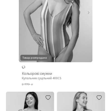
Товар розпродано
Кольорові смужки
Купальник суцільний 400CS
2 779
₴