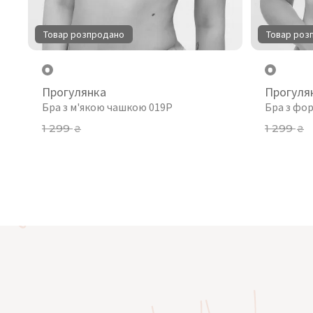
Товар розпродано
Товар роз
Прогулянка
Прогуля
Бра з м'якою чашкою 019P
Бра з фо
1 299
1 299
₴
₴