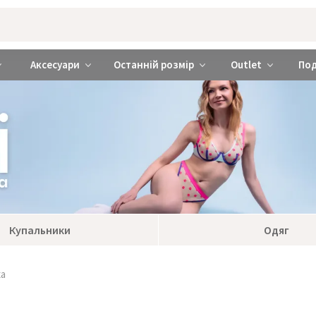
rabra ❤️ Київ та Україна
Аксесуари
Останній розмір
Outlet
По
Купальники
Одяг
ка