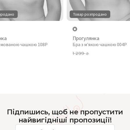
продано
Товар розпродано
нка
Прогулянка
рмованою чашкою 108P
Бра з м'якою чашкою 004P
1 299
₴
Підпишись, щоб не пропустити
найвигідніші пропозиції!