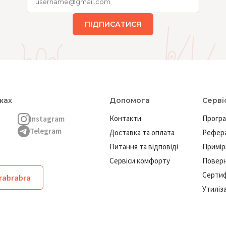
ПІДПИСАТИСЯ
жах
Допомога
Серві
Контакти
Програ
Instagram
Telegram
Доставка та оплата
Рефера
Питання та відповіді
Примір
Сервіси комфорту
Повер
Сертиф
brabrabra
Утиліз