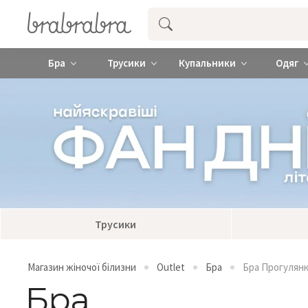
Купити нижню жіночу білизну ❤️ brab
Бра
Трусики
Купальники
Одяг
Трусики
Магазин жіночої білизни
Outlet
Бра
Бра Прогулян
Бра