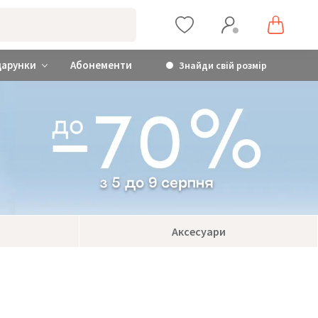
дарунки
Абонементи
Знайди свій розмір
Аксесуари