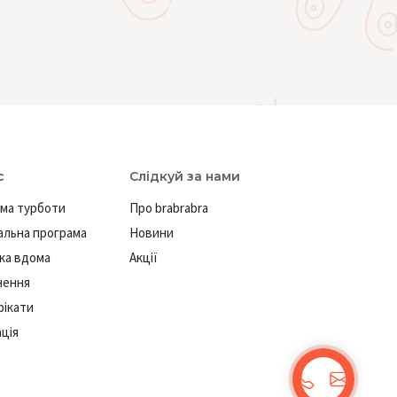
с
Слідкуй за нами
ма турботи
Про brabrabra
льна програма
Новини
ка вдома
Акції
нення
ікати
ація