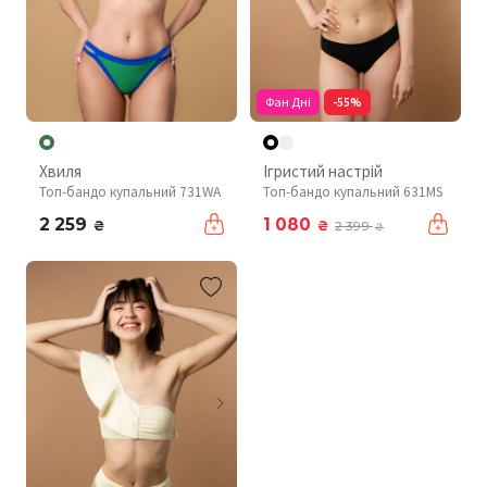
Фан Дні
-55%
Хвиля
Ігристий настрій
Топ-бандо купальний 731WA
Топ-бандо купальний 631MS
2 259
1 080
₴
₴
2 399
₴