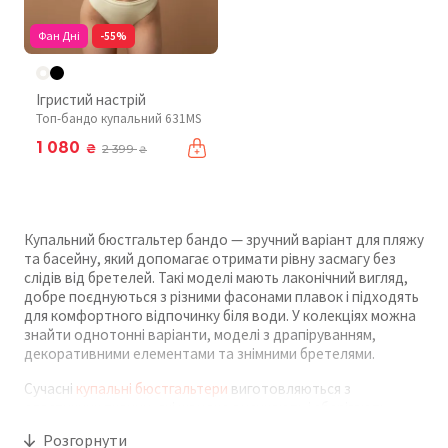
Фан Дні
-55%
Ігристий настрій
Топ-бандо купальний 631MS
1 080
₴
2 399
₴
Купальний бюстгальтер бандо — зручний варіант для пляжу
та басейну, який допомагає отримати рівну засмагу без
слідів від бретелей. Такі моделі мають лаконічний вигляд,
добре поєднуються з різними фасонами плавок і підходять
для комфортного відпочинку біля води. У колекціях можна
знайти однотонні варіанти, моделі з драпіруванням,
декоративними елементами та знімними бретелями.
Сучасні
купальні бюстгальтери
виготовляються з
еластичних тканин, які швидко висихають і зберігають
форму після купання. Багато моделей мають ущільнені
Розгорнути
чашки або силіконову стрічку для кращої фіксації та