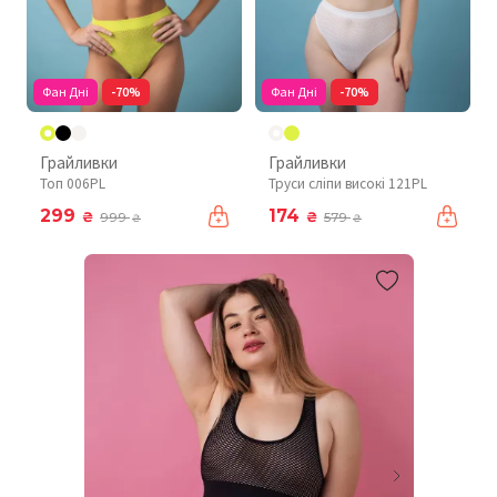
Фан Дні
-70%
Фан Дні
-70%
Грайливки
Грайливки
Топ 006PL
Труси сліпи високі 121PL
299
174
₴
₴
999
579
₴
₴