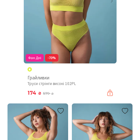
Фан Дні
-70%
Грайливки
Труси стрінги високі 102PL
174
₴
579
₴