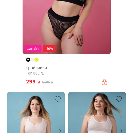
Фан Дні
-70%
Грайливки
Топ 006PL
299
₴
999
₴