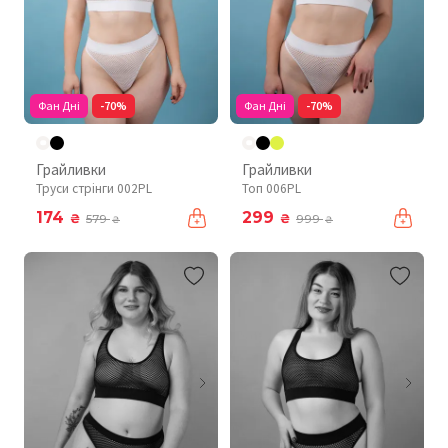
Фан Дні
-70%
Фан Дні
-70%
Грайливки
Грайливки
Труси стрінги 002PL
Топ 006PL
174
299
₴
₴
579
999
₴
₴