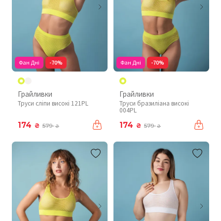
Фан Дні
-70%
Фан Дні
-70%
Грайливки
Грайливки
Труси сліпи високі 121PL
Труси бразиліана високі
004PL
174
174
₴
₴
579
579
₴
₴