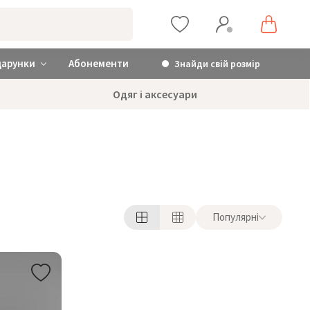
дарунки
Абонементи
Знайди свій розмір
Одяг і аксесуари
Популярні