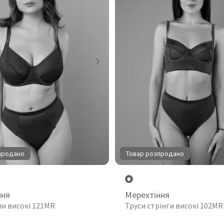
продано
Товар розпродано
ння
Мерехтіння
пи високі 121MR
Труси стрінги високі 102MR