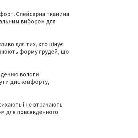
мфорт. Спейсерна тканина
деальним вибором для
иво для тих, хто цінує
мінюють форму грудей, що
еденню вологи і
нути дискомфорту,
сихають і не втрачають
ом для повсякденного