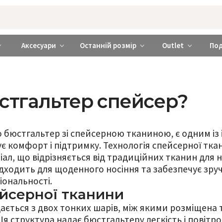
rabra ❤️ Київ та Україна
Аксесуари
Останній розмір
Outlet
По
стгальтер спейсер?
о бюстгальтер зі спейсерною тканиною, є одним із
є комфорт і підтримку. Технологія спейсерної тк
л, що відрізняється від традиційних тканин для 
дходить для щоденного носіння та забезпечує зруч
ональності.
ейсерної тканини
ається з двох тонких шарів, між якими розміщена 
 структура надає бюстгальтеру легкість і повітр