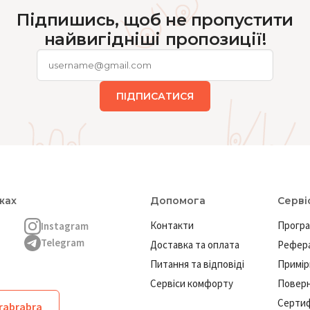
Підпишись, щоб не пропустити
найвигідніші пропозиції!
ПІДПИСАТИСЯ
жах
Допомога
Серві
Контакти
Програ
Instagram
Telegram
Доставка та оплата
Рефера
Питання та відповіді
Примір
Сервіси комфорту
Повер
Сертиф
brabrabra