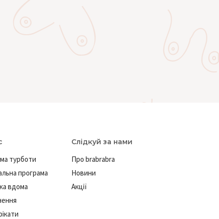
с
Слідкуй за нами
ма турботи
Про brabrabra
льна програма
Новини
ка вдома
Акції
нення
ікати