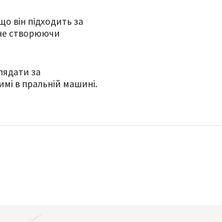
о він підходить за
 не створюючи
лядати за
мі в пральній машині.