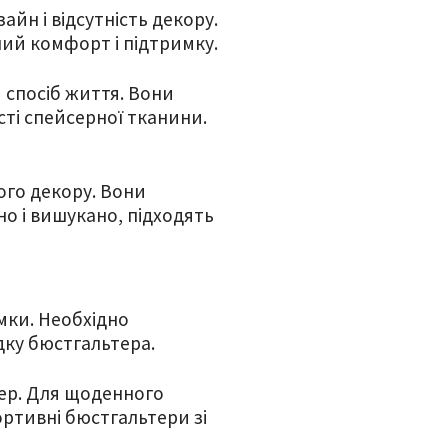
йн і відсутність декору.
ний комфорт і підтримку.
 спосіб життя. Вони
сті спейсерної тканини.
ого декору. Вони
но і вишукано, підходять
мки. Необхідно
дку бюстгальтера.
тер. Для щоденного
портивні бюстгальтери зі