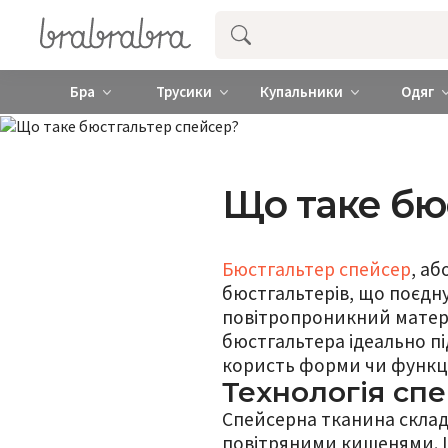
Купити нижню жіночу білизну ❤️ brab
Бра
Трусики
Купальники
Одяг
Що таке бю
Бюстгальтер спейсер
, аб
бюстгальтерів, що поєдну
повітропроникний матеріа
бюстгальтера ідеально пі
користь форми чи функці
Технологія сп
Спейсерна тканина склад
повітряними кишенями. Ця