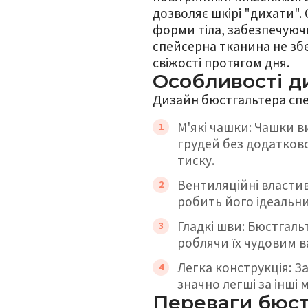
дозволяє шкірі "дихати".
форми тіла, забезпечуючи
спейсерна тканина не збе
свіжості протягом дня.
Особливості д
Дизайн бюстгальтера спе
М'які чашки: Чашки в
грудей без додатков
тиску.
Вентиляційні властив
робить його ідеальн
Гладкі шви: Бюстгаль
роблячи їх чудовим в
Легка конструкція: 
значно легші за інші
Переваги бюст