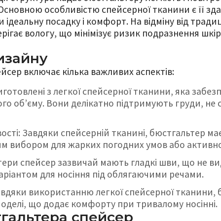
 Основною особливістю спейсерної тканини є її зд
 ідеальну посадку і комфорт. На відміну від традиц
рігає вологу, що мінімізує ризик подразнення шкір
изайну
йсер включає кілька важливих аспектів:
иготовлені з легкої спейсерної тканини, яка забе
ого об’єму. Вони делікатно підтримують груди, не
ості: Завдяки спейсерній тканині, бюстгальтер ма
им вибором для жарких погодних умов або активно
тери спейсер зазвичай мають гладкі шви, що не ви
аріантом для носіння під облягаючими речами.
Завдяки використанню легкої спейсерної тканини,
 моделі, що додає комфорту при тривалому носінні.
гальтера спейсер