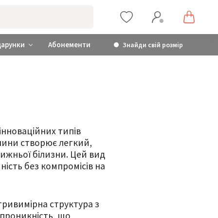
дарунки
Абонементи
Знайди свій розмір
 інноваційних типів
анини створює легкий,
нижньої білизни. Цей вид
ність без компромісів на
тривимірна структура з
опроникність, що