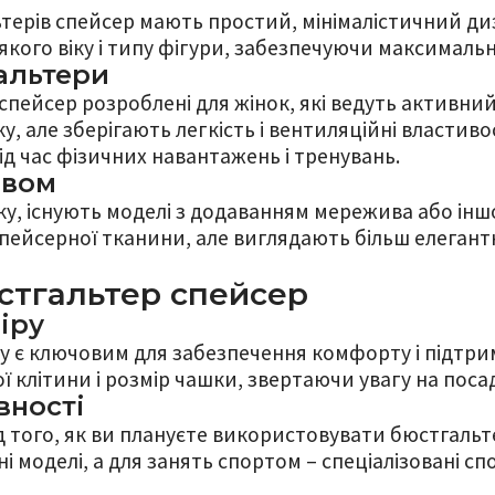
терів спейсер мають простий, мінімалістичний диза
якого віку і типу фігури, забезпечуючи максималь
альтери
пейсер розроблені для жінок, які ведуть активний
, але зберігають легкість і вентиляційні властиво
д час фізичних навантажень і тренувань.
ивом
ику, існують моделі з додаванням мережива або інш
спейсерної тканини, але виглядають більш елегант
стгальтер спейсер
іру
у є ключовим для забезпечення комфорту і підтри
ї клітини і розмір чашки, звертаючи увагу на поса
вності
д того, як ви плануєте використовувати бюстгаль
і моделі, а для занять спортом – спеціалізовані с