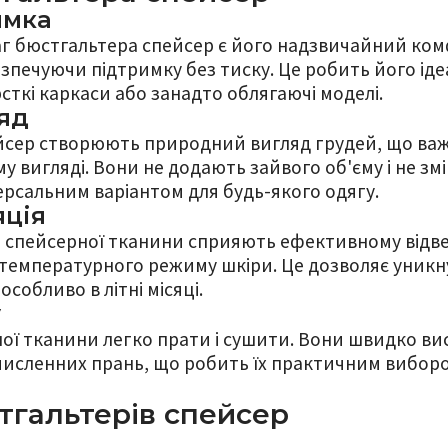
имка
аг бюстгальтера спейсер є його надзвичайний ко
езпечуючи підтримку без тиску. Це робить його і
рсткі каркаси або занадто облягаючі моделі.
яд
сер створюють природний вигляд грудей, що важл
у вигляді. Вони не додають зайвого об'єму і не з
ерсальним варіантом для будь-якого одягу.
яція
і спейсерної тканини сприяють ефективному відв
температурного режиму шкіри. Це дозволяє уник
особливо в літні місяці.
у
ної тканини легко прати і сушити. Вони швидко ви
 численних прань, що робить їх практичним вибор
тгальтерів спейсер