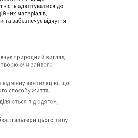
атність адаптуватися до
ійних матеріалів,
и та забезпечує відчуття
зпечує природний вигляд
 створюючи зайвого
є відмінну вентиляцію, що
го способу життя.
діляються під одягом,
 бюстгальтери цього типу