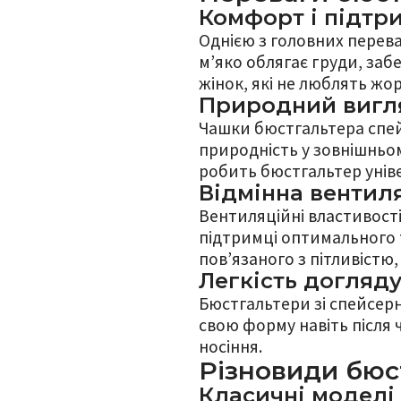
Комфорт і підтр
Однією з головних перев
м’яко облягає груди, заб
жінок, які не люблять жо
Природний вигл
Чашки бюстгальтера спей
природність у зовнішньом
робить бюстгальтер унів
Відмінна вентил
Вентиляційні властивост
підтримці оптимального 
пов’язаного з пітливістю, 
Легкість догляд
Бюстгальтери зі спейсер
свою форму навіть після
носіння.
Різновиди бюс
Класичні моделі