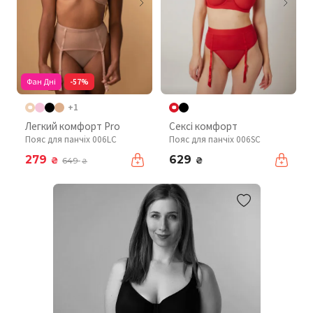
Фан Дні
-57%
+1
Легкий комфорт Pro
Сексі комфорт
Пояс для панчіх 006LC
Пояс для панчіх 006SC
279
629
₴
₴
649
₴