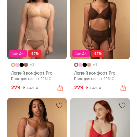
Фан Дні
-57%
Фан Дні
-57%
+1
+1
Легкий комфорт Pro
Легкий комфорт Pro
Пояс для панчіх 006LC
Пояс для панчіх 006LC
279
279
₴
₴
649
649
₴
₴