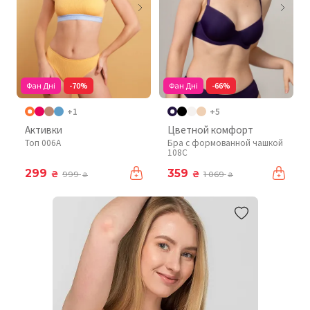
Фан Дні
-70%
Фан Дні
-66%
+1
+5
Активки
Цветной комфорт
Топ 006A
Бра с формованной чашкой
108C
299
359
₴
₴
999
1 069
₴
₴