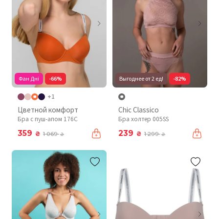
Фан Дні
-66%
Выгоднее от 2 ед!
-82%
+1
Цветной комфорт
Chic Classico
Бра с пуш-апом 176C
Бра холтер 005SS
359
239
₴
₴
1 069
1 299
₴
₴