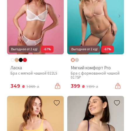
Выгоднее от 2 ед!
-67%
Выгоднее от 2 ед!
-67%
Ласка
Мягкий комфорт Pro
Бра с мягкой чашкой 022LS
Бра с формованной чашкой
017SP
349
399
₴
₴
1 069
1 199
₴
₴