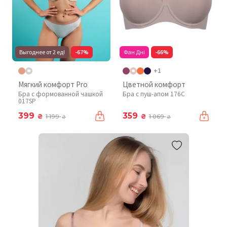
Выгоднее от 2 ед!
-67%
Фан Дні
-66%
+1
Мягкий комфорт Pro
Цветной комфорт
Бра с формованной чашкой
Бра с пуш-апом 176C
017SP
399
359
₴
₴
1 199
1 069
₴
₴