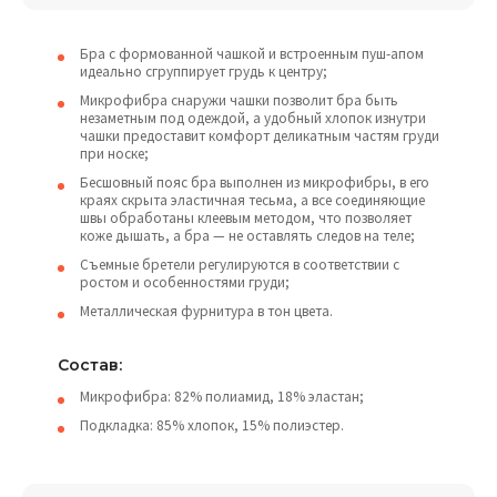
Бра с формованной чашкой и встроенным пуш-апом
идеально сгруппирует грудь к центру;
Микрофибра снаружи чашки позволит бра быть
незаметным под одеждой, а удобный хлопок изнутри
чашки предоставит комфорт деликатным частям груди
при носке;
Бесшовный пояс бра выполнен из микрофибры, в его
краях скрыта эластичная тесьма, а все соединяющие
швы обработаны клеевым методом, что позволяет
коже дышать, а бра — не оставлять следов на теле;
Съемные бретели регулируются в соответствии с
ростом и особенностями груди;
Металлическая фурнитура в тон цвета.
Состав:
Микрофибра: 82% полиамид, 18% эластан;
Подкладка: 85% хлопок, 15% полиэстер.