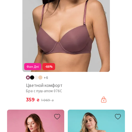
Фан Дні
-66%
+6
Цветной комфорт
Бра с пуш-апом 076C
359
₴
1 069
₴