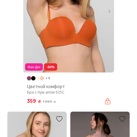
Фан Дні
-66%
+4
Цветной комфорт
Бра с пуш-апом 025C
359
₴
1 069
₴