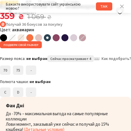
4.7
15 оценок
3 отзыва
Бра с пуш-апом 076C аквамарин
Бажаєте використовувати сайт українською
ТАК
мовою?
Цветной комфорт
359
₴
1 069
₴
Получай
36
бонусов
за покупку
Цвет:
аквамарин
ПОДБЕРИ СВОЙ РАЗМЕР
Размер пояса:
не выбран
Как подобрать?
Сейчас просматривают 4
70
75
-
Полнота чашки:
не выбран
C
D
-
Фан Дні
До -70% – максимальная выгода на самые популярные
коллекции
Лови момент, заказывай уже сейчас и получай до 15%
кэшбека!
(Детальные условия)