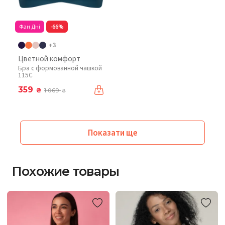
Фан Дні
-66%
+3
Цветной комфорт
Бра с формованной чашкой
115C
359
₴
1 069
₴
Показати ще
Похожие товары