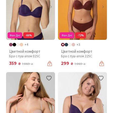
Фан Дні
-66%
Фан Дні
-72%
+4
+3
Цветной комфорт
Цветной комфорт
Бра с пуш-апом 025C
Бра с пуш-апом 225C
359
299
₴
₴
1 069
1 069
₴
₴