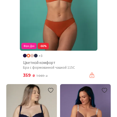
Фан Дні
-66%
+3
Цветной комфорт
Бра с формованной чашкой 115C
359
₴
1 069
₴