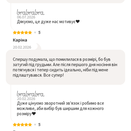
06.07.2026
Дякуємо, це дуже нас мотивує❤️
5
Каріна
20.02.2026
Спершу подумала, що помилилася в розмірі, бо був
затугий під грудьми. Але після першого дня носіння він
потягнувся і тепер сидить ідеально, ніби під мене
підлаштувався. Все супер!
20.02.2026
Дуже цінуємо зворотний зв'язок і робимо все
можливе, аби вибір був ширшим для кожного
розміру❤️
5