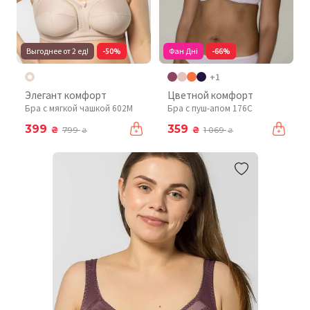
Выгоднее от 2 ед!
-50%
Фан Дні
-66%
+1
Элегант комфорт
Цветной комфорт
Бра с мягкой чашкой 602М
Бра с пуш-апом 176C
399
359
₴
₴
799
1 069
₴
₴