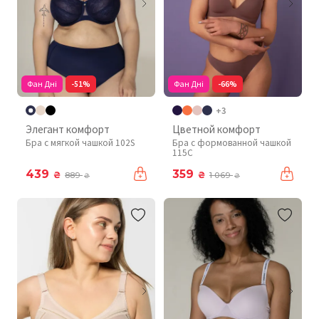
Фан Дні
-51%
Фан Дні
-66%
+3
Элегант комфорт
Цветной комфорт
Бра с мягкой чашкой 102S
Бра с формованной чашкой
115C
439
359
₴
₴
889
1 069
₴
₴