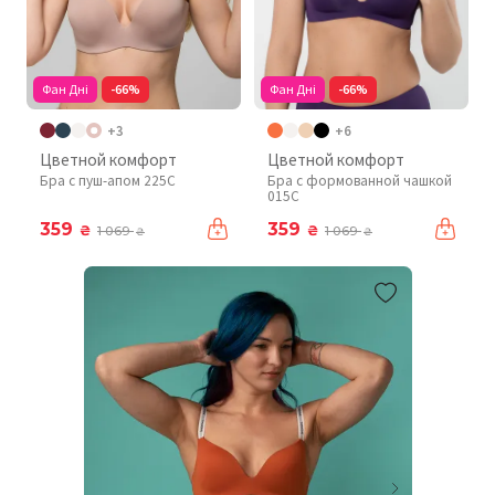
Фан Дні
-66%
Фан Дні
-66%
+3
+6
Цветной комфорт
Цветной комфорт
Бра с пуш-апом 225C
Бра с формованной чашкой
015C
359
359
₴
₴
1 069
1 069
₴
₴