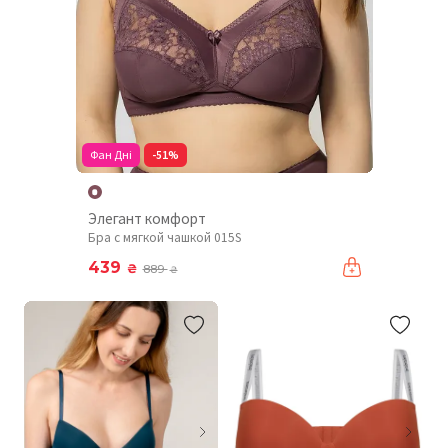
Фан Дні
-51%
Элегант комфорт
Бра с мягкой чашкой 015S
439
₴
889
₴