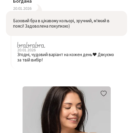
Богдана
20.01.2026
Базовий бра в цікавому кольорі, зручний, м'який в
поясі! Задоволена покупкою)
20.01.2026
Згодні, чудовий варіант на кожен день❤️ Дякуємо
за твій вибір!