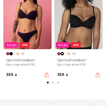
Фан Дні
-66%
Фан Дні
-66%
+6
+6
Цветной комфорт
Цветной комфорт
Бра с пуш-апом 076C
Бра с пуш-апом 076C
359
359
₴
₴