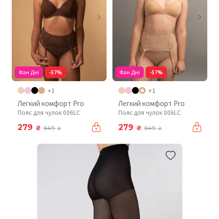
Фан Дні
-57%
Фан Дні
-57%
+1
+1
Легкий комфорт Pro
Легкий комфорт Pro
Пояс для чулок 006LC
Пояс для чулок 006LC
279
279
₴
₴
649
649
₴
₴