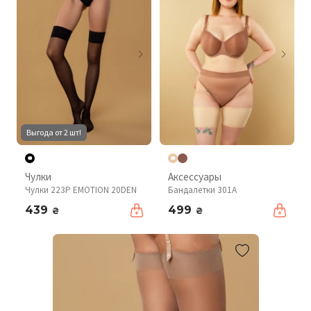
Выгода от 2 шт!
Чулки
Аксессуары
Чулки 223P EMOTION 20DEN
Бандалетки 301A
439
499
₴
₴