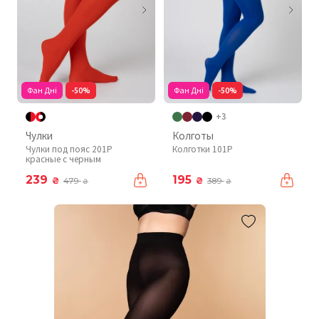
Фан Дні
-50%
Фан Дні
-50%
+3
Чулки
Колготы
Чулки под пояс 201P
Колготки 101P
красные с черным
239
195
₴
₴
479
389
₴
₴