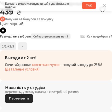
Чулки 203P Grace 15DEN черный
Бажаєте використовувати сайт українською
ТАК
мовою?
Чулки
439
₴
Получай
44
бонусов
за покупку
Цвет:
черный
Размер:
не выбран
Как подобрать?
Сейчас просматривают 5
1/2-XS/S
-
Выгода от 2 шт!
Сочетай разные
колготки и чулки
– получай выгоду до 25%!
(Детальные условия)
Наявність у студіях
Переглянь, у якому магазині є потрібний розмір.
Перевірити