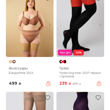
Фан Дні
-50%
Аксессуары
Чулки
Бандалетки 301A
Чулки под пояс 201P черные
с красным
499
239
₴
₴
479
₴