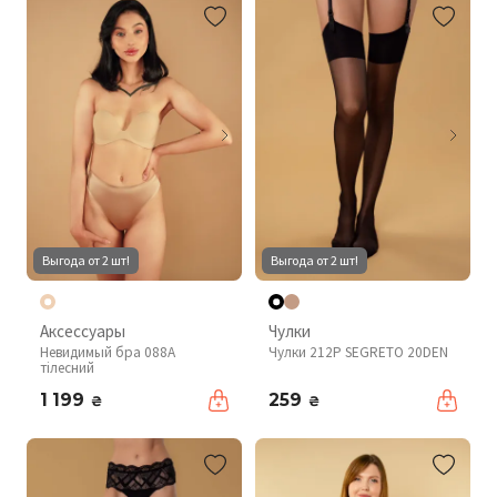
Выгода от 2 шт!
Выгода от 2 шт!
Аксессуары
Чулки
Невидимый бра 088A
Чулки 212P SEGRETO 20DEN
тілесний
1 199
259
₴
₴