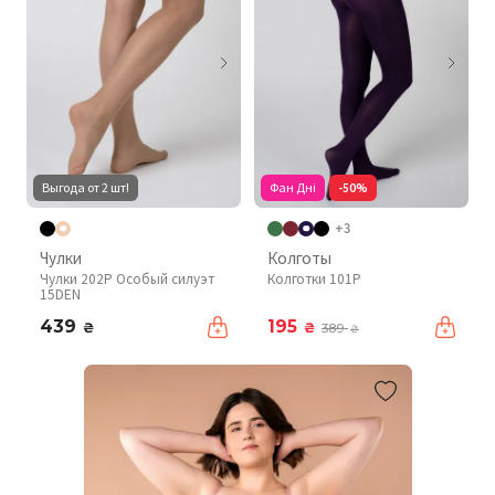
Выгода от 2 шт!
Фан Дні
-50%
+3
Чулки
Колготы
Чулки 202P Особый силуэт
Колготки 101P
15DEN
439
195
₴
₴
389
₴