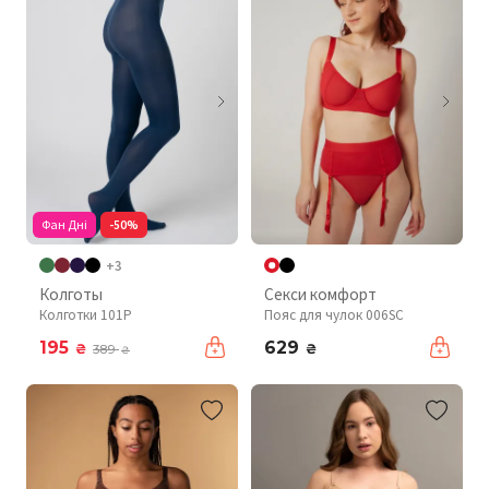
Фан Дні
-50%
+3
Колготы
Секси комфорт
Колготки 101P
Пояс для чулок 006SC
195
629
₴
₴
389
₴