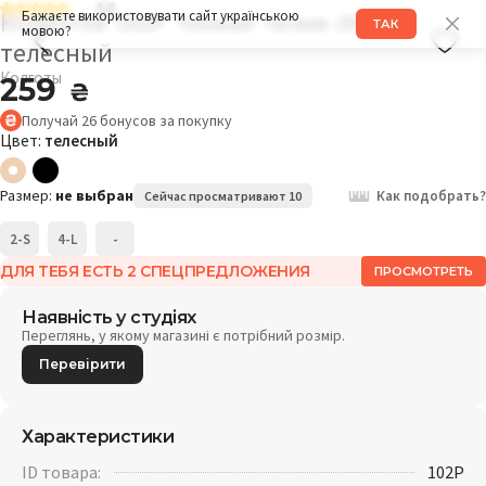
4.8
Колготки 102P Тонкая талия 20DEN
Бажаєте використовувати сайт українською
ТАК
мовою?
телесный
Колготы
259
₴
Получай
26
бонусов
за покупку
Цвет:
телесный
Размер:
не выбран
Как подобрать?
Сейчас просматривают 10
2-S
4-L
-
ДЛЯ ТЕБЯ ЕСТЬ 2 СПЕЦПРЕДЛОЖЕНИЯ
ПРОСМОТРЕТЬ
Наявність у студіях
Переглянь, у якому магазині є потрібний розмір.
Перевірити
Характеристики
ID товара:
102P