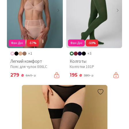
Фан Дні
-57%
Фан Дні
-50%
+1
+3
Легкий комфорт
Колготы
Пояс для чулок 006LC
Колготки 101P
279
195
₴
₴
649
389
₴
₴