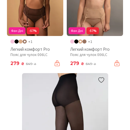
Фан Дні
-57%
Фан Дні
-57%
+1
+1
Легкий комфорт Pro
Легкий комфорт Pro
Пояс для чулок 006LC
Пояс для чулок 006LC
279
279
₴
₴
649
649
₴
₴