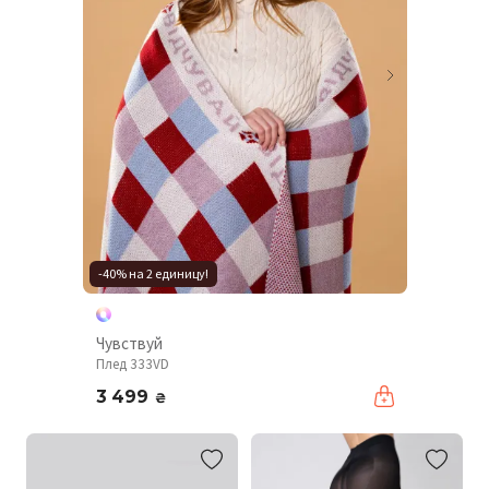
-40% на 2 единицу!
Чувствуй
Плед 333VD
3 499
₴