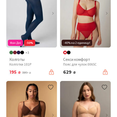
Фан Дні
-50%
-40% на 2 единицу!
+3
Колготы
Секси комфорт
Колготки 101P
Пояс для чулок 006SC
195
629
₴
₴
389
₴