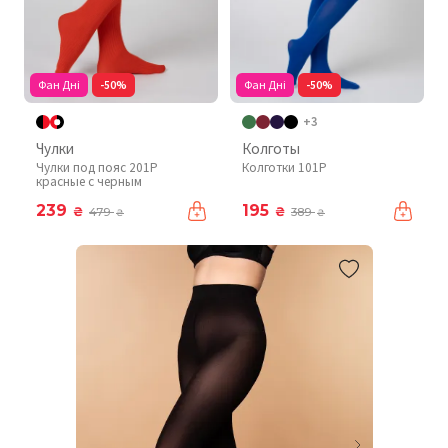
Фан Дні
-50%
Фан Дні
-50%
+3
Чулки
Колготы
Чулки под пояс 201P
Колготки 101P
красные с черным
239
195
₴
₴
479
389
₴
₴