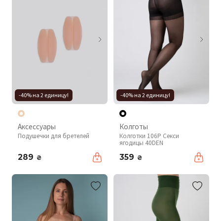
-40% на 2 единицу!
-40% на 2 единицу!
Аксессуары
Колготы
Подушечки для бретелей
Колготки 106P Секси
ягодицы 40DEN
289
359
₴
₴