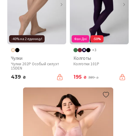
-40% на 2 единицу!
Фан Дні
-50%
+3
Чулки
Колготы
Чулки 202P Особый силуэт
Колготки 101P
15DEN
439
195
₴
₴
389
₴