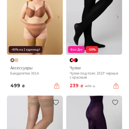
-40% на 2 единицу!
Фан Дні
-50%
Аксессуары
Чулки
Бандалетки 301A
Чулки под пояс 201P черные
с красным
499
239
₴
₴
479
₴