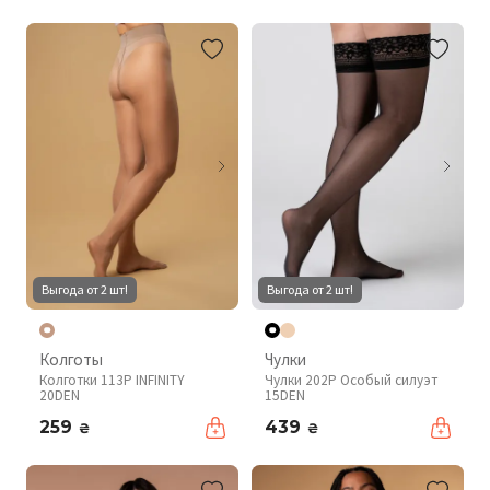
Выгода от 2 шт!
Выгода от 2 шт!
Колготы
Чулки
Колготки 113P INFINITY
Чулки 202P Особый силуэт
20DEN
15DEN
259
439
₴
₴