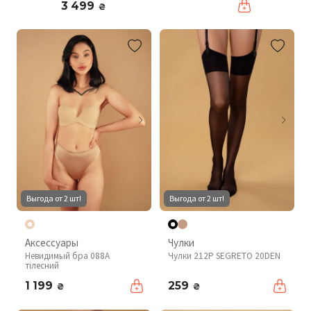
3 499
₴
Выгода от 2 шт!
Выгода от 2 шт!
Аксессуары
Чулки
Невидимый бра 088A
Чулки 212P SEGRETO 20DEN
тілесний
1 199
259
₴
₴