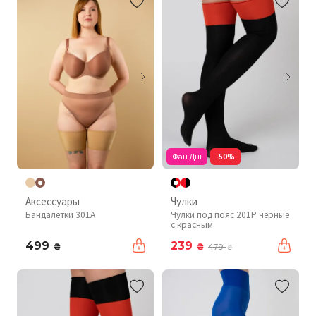
Фан Дні
-50%
Аксессуары
Чулки
Бандалетки 301A
Чулки под пояс 201P черные
с красным
499
239
₴
₴
479
₴