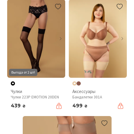
Выгода от 2 шт!
Чулки
Аксессуары
Чулки 223P EMOTION 20DEN
Бандалетки 301A
439
499
₴
₴