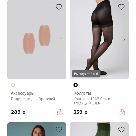
Выгода от 2 шт!
Аксессуары
Колготы
Подушечки для бретелей
Колготки 106P Секси
ягодицы 40DEN
289
359
₴
₴