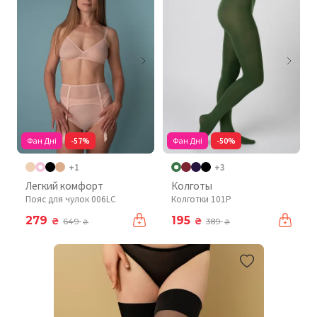
Фан Дні
-57%
Фан Дні
-50%
+1
+3
Легкий комфорт
Колготы
Пояс для чулок 006LC
Колготки 101P
279
195
₴
₴
649
389
₴
₴