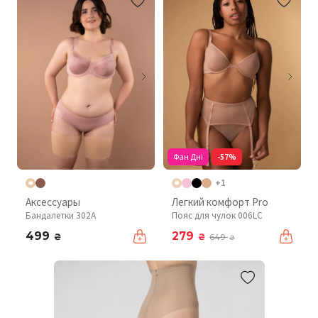
Фан Дні
-57%
+1
Аксессуары
Легкий комфорт Pro
Бандалетки 302A
Пояс для чулок 006LC
499
279
₴
₴
649
₴