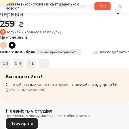
4.8
Колготки 102P Тонкая талия 20DEN
Бажаєте використовувати сайт українською
ТАК
мовою?
черный
Колготы
259
₴
Получай
26
бонусов
за покупку
Цвет:
черный
Размер:
не выбран
Как подобрать?
Сейчас просматривают 9
2-S
3-M
4-L
-
Выгода от 2 шт!
Сочетай разные
колготки и чулки
– получай выгоду до 25%!
(Детальные условия)
Наявність у студіях
Переглянь, у якому магазині є потрібний розмір.
Перевірити