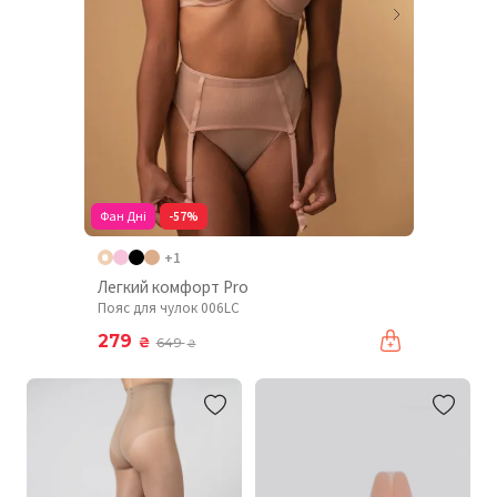
Фан Дні
-57%
+1
Легкий комфорт Pro
Пояс для чулок 006LC
279
₴
649
₴