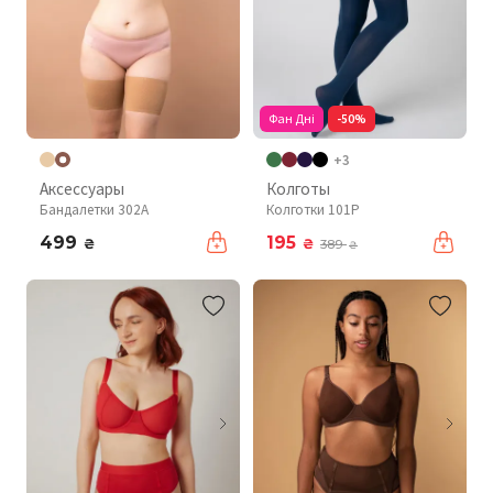
Фан Дні
-50%
+3
Аксессуары
Колготы
Бандалетки 302A
Колготки 101P
499
195
₴
₴
389
₴