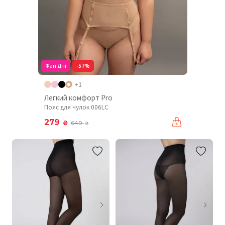
Фан Дні
-57%
+1
Легкий комфорт Pro
Пояс для чулок 006LC
279
₴
649
₴