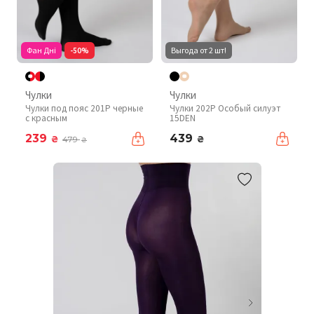
Фан Дні
-50%
Выгода от 2 шт!
Чулки
Чулки
Чулки под пояс 201P черные
Чулки 202P Особый силуэт
с красным
15DEN
239
439
₴
₴
479
₴