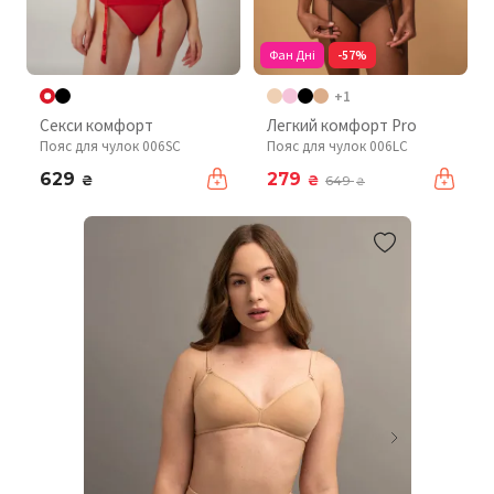
Фан Дні
-57%
+1
Секси комфорт
Легкий комфорт Pro
Пояс для чулок 006SC
Пояс для чулок 006LC
629
279
₴
₴
649
₴