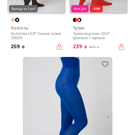
Выгода от 2 шт!
Фан Дні
-50%
Колготы
Чулки
Колготки 102P Тонкая талия
Чулки под пояс 201P
20DEN
красные с черным
259
239
₴
₴
479
₴