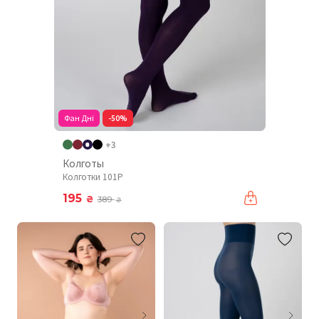
Фан Дні
-50%
+3
Колготы
Колготки 101P
195
₴
389
₴