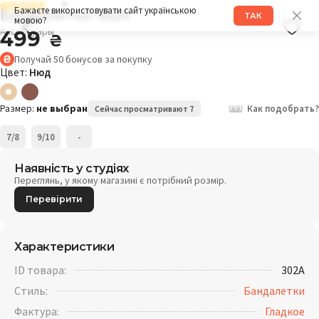
5
Бандалетки 302A
Бажаєте використовувати сайт українською
ТАК
мовою?
Аксессуары
499
₴
Получай
50
бонусов
за покупку
Цвет:
Нюд
Размер:
не выбран
Как подобрать?
Сейчас просматривают 7
7/8
9/10
-
Наявність у студіях
Переглянь, у якому магазині є потрібний розмір.
Перевірити
Характеристики
ID товара:
302A
Стиль:
Бандалетки
Фактура:
Гладкое