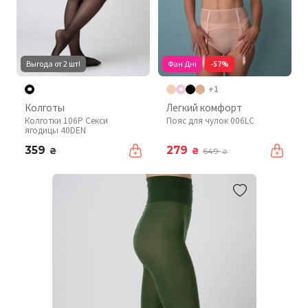
Выгода от 2 шт!
Фан Дні
-57%
+1
Колготы
Легкий комфорт
Колготки 106P Секси
Пояс для чулок 006LC
ягодицы 40DEN
359
279
₴
₴
649
₴