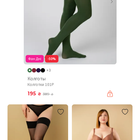
Фан Дні
-50%
+3
Колготы
Колготки 101P
195
₴
389
₴