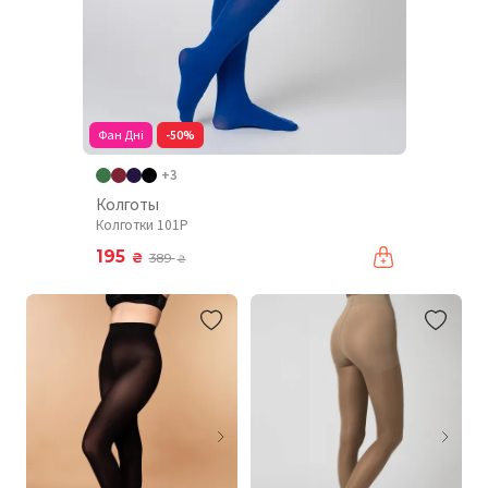
Фан Дні
-50%
+3
Колготы
Колготки 101P
195
₴
389
₴