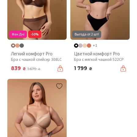
Фан Дні
-50%
Выгода от 2 шт!
+1
Легкий комфорт Pro
Цветной комфорт Pro
Бра с чашкой спейсер 308LC
Бра с мягкой чашкой 522CP
839
1 799
₴
₴
1 679
₴