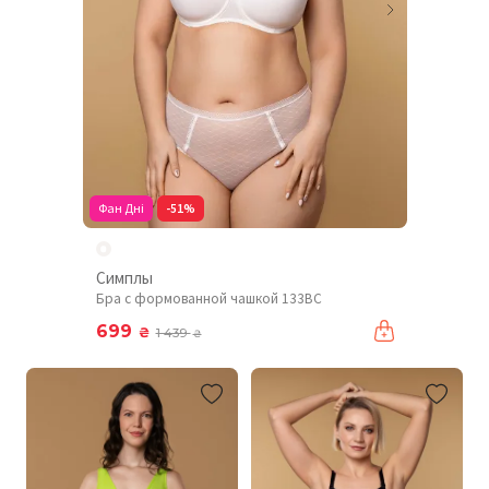
Фан Дні
-51%
Симплы
Бра с формованной чашкой 133BC
699
₴
1 439
₴