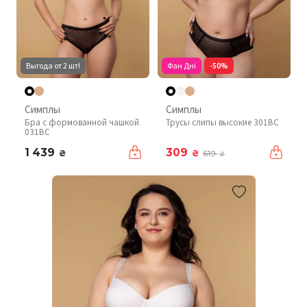
Выгода от 2 шт!
Фан Дні
-50%
Симплы
Симплы
Бра с формованной чашкой
Трусы слипы высокие 301BC
031BC
1 439
309
₴
₴
619
₴