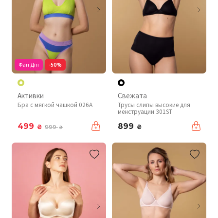
Фан Дні
-50%
Активки
Свежата
Бра с мягкой чашкой 026A
Трусы слипы высокие для
менструации 301ST
499
899
₴
₴
999
₴