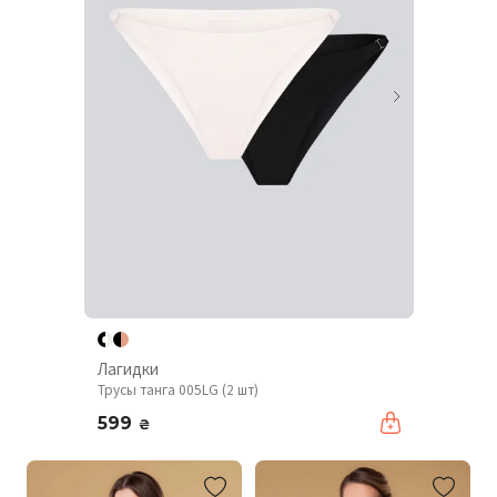
Лагидки
Трусы танга 005LG (2 шт)
599
₴