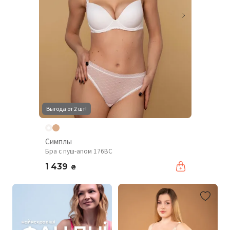
Выгода от 2 шт!
Симплы
Бра с пуш-апом 176BC
1 439
₴