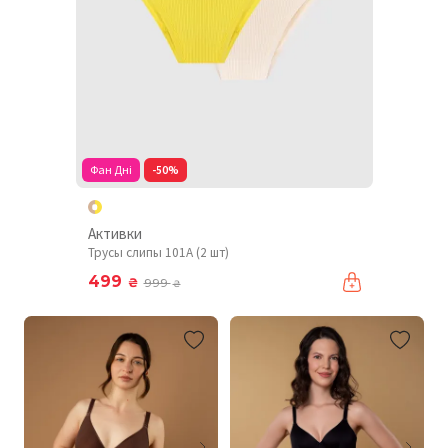
Фан Дні
-50%
Активки
Трусы слипы 101A (2 шт)
499
₴
999
₴