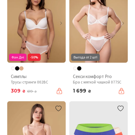
Фан Дні
-50%
Выгода от 2 шт!
Симплы
Секси комфорт Pro
Трусы стринги 002BC
Бра с мягкой чашкой 077SC
309
1 699
₴
₴
619
₴