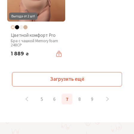
Выгода от 2 шт!
Цветной комфорт Pro
Бра с чашкой Memory foam
248CP
1 889
₴
Загрузить ещё
5
6
7
8
9