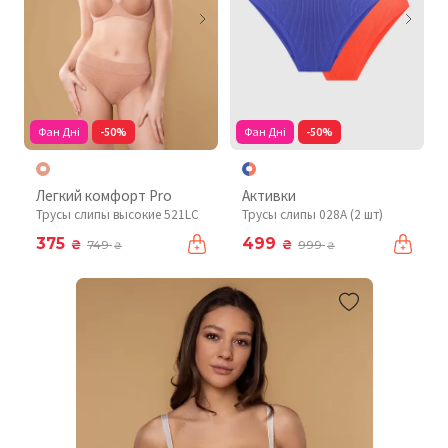
Фан Дні
-50%
Фан Дні
-50%
Легкий комфорт Pro
Активки
Трусы слипы высокие 521LC
Трусы слипы 028A (2 шт)
375
499
₴
₴
749
999
₴
₴