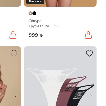
Новинка
Сакура
Трусы танга 005SR
999
₴