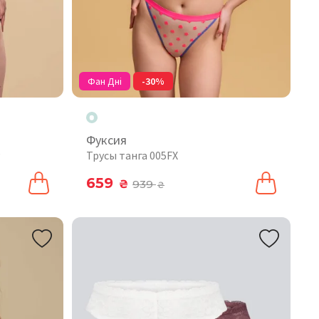
Фан Дні
-30%
Фуксия
P
Трусы танга 005FX
659
₴
939
₴