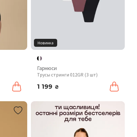
Новинка
Гарнюси
Трусы стринги 012GR (3 шт)
1 199
₴