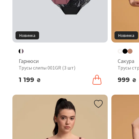
Новинка
Новинка
Гарнюси
Сакура
Трусы слипы 001GR (3 шт)
Трусы ст
1 199
999
₴
₴