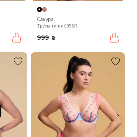
Сакура
P
Трусы танга 005SR
999
₴