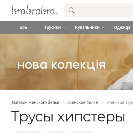
Купить нижнее женское белье ❤️ br
Бра
Трусики
Купальники
Одежда
Магазин женского белья
Женское белье
Женские тру
Трусы хипстеры