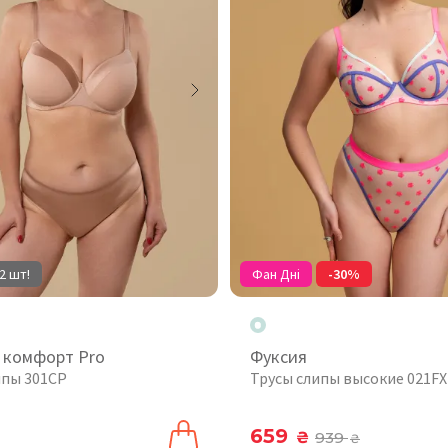
2 шт!
Фан Дні
-30%
 комфорт Pro
Фуксия
ипы 301CP
Трусы слипы высокие 021FX
659
₴
939
₴