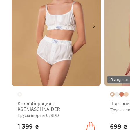
Выгода от 
Коллаборация с
Цветной
KSENIASCHNAIDER
Трусы сл
Трусы шорты 029DD
1 399
699
₴
₴