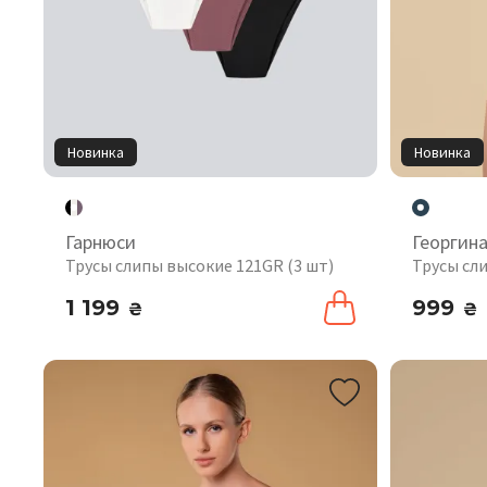
Новинка
Новинка
Гарнюси
Георгин
Трусы слипы высокие 121GR (3 шт)
Трусы сл
1 199
999
₴
₴