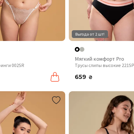
Выгода от 2 шт!
Мягкий комфорт Pro
ринги 002SR
Трусы слипы высокие 221S
659
₴