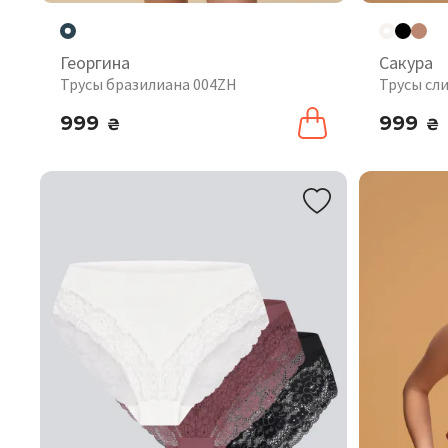
Георгина
Сакура
Трусы бразилиана 004ZH
Трусы сл
999
999
₴
₴