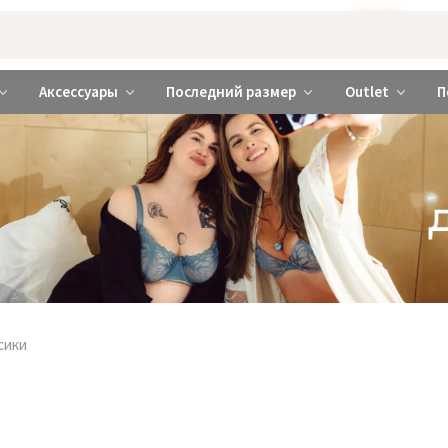
Бажаєте використовувати сайт українською мовою?
ТАК
abrabra ❤️ Киев и Украина
Аксессуары
Последний размер
Outlet
П
сики