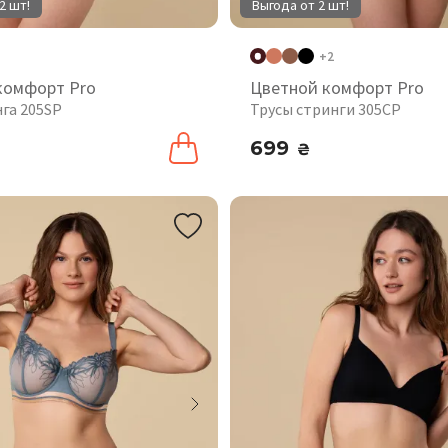
2 шт!
Выгода от 2 шт!
+2
комфорт Pro
Цветной комфорт Pro
нга 205SP
Трусы стринги 305CP
699
₴