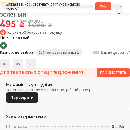
4.5
Трусы купальные слипы высокие 821KS
Бажаєте використовувати сайт українською
ТАК
мовою?
зеленый
Полосатый комфорт
495
₴
1 099
₴
Получай
50
бонусов
за покупку
Цвет:
зеленый
Размер:
не выбран
Как подобрать?
Сейчас просматривают 1
XS
XS
-
ДЛЯ ТЕБЯ ЕСТЬ 2 СПЕЦПРЕДЛОЖЕНИЯ
ПРОСМОТРЕТЬ
Наявність у студіях
Переглянь, у якому магазині є потрібний розмір.
Перевірити
Характеристики
ID товара:
821KS