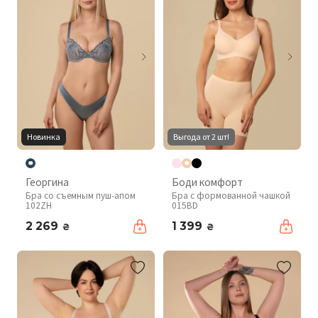
Новинка
Выгода от 2 шт!
Георгина
Боди комфорт
Бра со съемным пуш-апом
Бра с формованной чашкой
102ZH
015BD
2 269
1 399
₴
₴