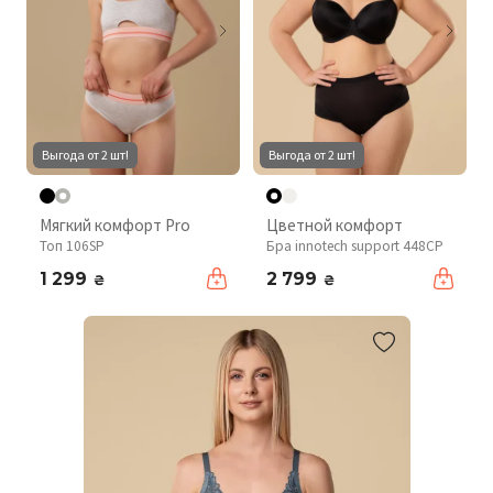
Выгода от 2 шт!
Выгода от 2 шт!
Мягкий комфорт Pro
Цветной комфорт
Топ 106SP
Бра innotech support 448CP
1 299
2 799
₴
₴