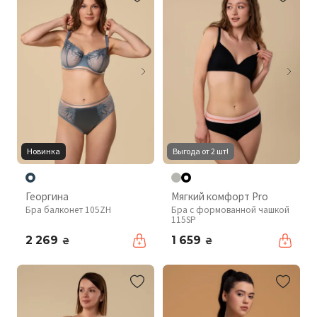
Новинка
Выгода от 2 шт!
Георгина
Мягкий комфорт Pro
Бра балконет 105ZH
Бра с формованной чашкой
115SP
2 269
1 659
₴
₴