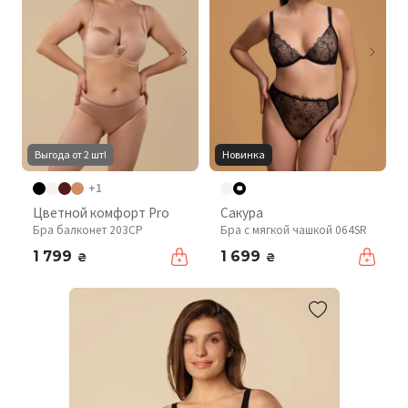
Выгода от 2 шт!
Новинка
+1
Цветной комфорт Pro
Сакура
Бра балконет 203CP
Бра с мягкой чашкой 064SR
1 799
1 699
₴
₴