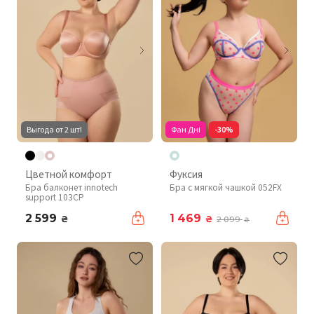
Выгода от 2 шт!
Фан Дні
-30%
Цветной комфорт
Фуксия
Бра балконет innotech
Бра с мягкой чашкой 052FX
support 103CP
2 599
1 469
₴
₴
2 099
₴