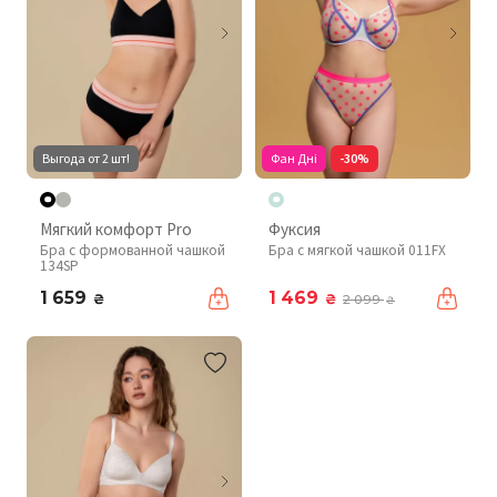
Выгода от 2 шт!
Фан Дні
-30%
Мягкий комфорт Pro
Фуксия
Бра с формованной чашкой
Бра с мягкой чашкой 011FX
134SP
1 659
1 469
₴
₴
2 099
₴