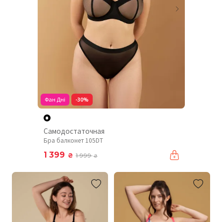
Фан Дні
-30%
Самодостаточная
Бра балконет 105DT
1 399
₴
1 999
₴