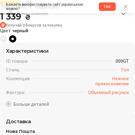
4.9
Топ 009GT черный
Бажаєте використовувати сайт українською
ТАК
мовою?
Нежное прикосновение
1 339
₴
Получай
0
бонусов
за покупку
Цвет:
черный
Характеристики
ID товара:
009GT
Стиль:
Топ
Коллекция:
Нежное
прикосновение
Фактура:
Объемный рисунок
Доставка
Нова Пошта