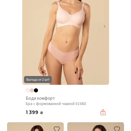
Выгода от 2 шт!
Боди комфорт
Бра с формованной чашкой 015BD
1 399
₴