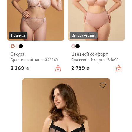
Новинка
Выгода от 2 шт!
Сакура
Цветной комфорт
Бра с мягкой чашкой 011SR
Бра innotech support 548CP
2 269
2 799
₴
₴