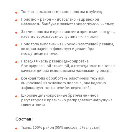
Топ без каркасов из мягкого полотна в рубчик;
Полотно – район – изготовлено из древесной
целлюлозы бамбука и является экологически чистым;
За счет полотна изделия мягкие и приятные на ощупь,
из-за его ворсистости допустима пилингация;
Пояс топа выполнен из широкой эластичной резинки,
которая надежно фиксирует и делает бра
неощутимым на теле;
Передняя часть резинки декорирована
брендированной этикеткой, а спереди полотна топа в
качестве декора использованы маленькие пуговицы;
Все края топа обработаны эластичной тесьмой,
выкроенной из основного полотна, она надежно
зафиксирует топ на теле без пережатий;
Широкие цельнокроенные бретели не имеют
регуляторов и правильно распределяют нагрузку на
спину и плечи.
Состав:
Ткань: 100% район (95% вискоза, 5% эластан).