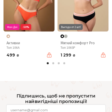
Фан Дні
-50%
Выгода от 2 шт!
Активки
Мягкий комфорт Pro
Топ 106A
Топ 106SP
499
1 299
₴
₴
Підпишись, щоб не пропустити
найвигідніші пропозиції!