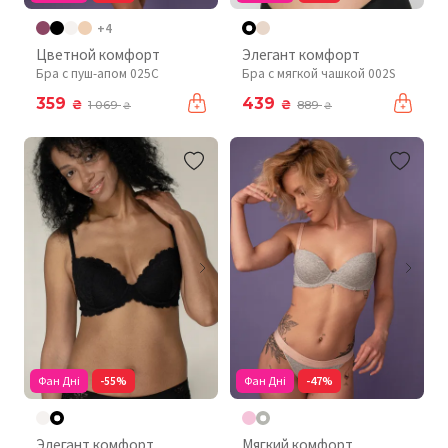
+4
Цветной комфорт
Элегант комфорт
Бра с пуш-апом 025C
Бра с мягкой чашкой 002S
359
439
₴
₴
1 069
889
₴
₴
Фан Дні
-55%
Фан Дні
-47%
Элегант комфорт
Мягкий комфорт