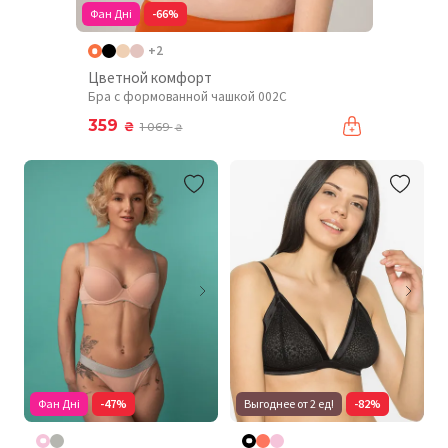
Фан Дні
-66%
+2
Цветной комфорт
Бра с формованной чашкой 002C
359
₴
1 069
₴
Фан Дні
-47%
Выгоднее от 2 ед!
-82%