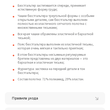
Бюстгальтер застегивается спереди, принимает
естественную форму груди;
Чашки бюстгальтера треугольной формы с особыми
открытыми деталям, сам бюстгальтер выполнен
полностью из эластичного сетчатого полотна с
множественными тесьмами;
Все края чашки обрамлены эластичной и бархатной
тесьмой;
Пояс бюстгальтера выполнен из эластичной тесьмы,
которая очень мягкая и тактильно приятная;
В этом бюстгальтеры несъемные регулируемые
бретели представлены из двух материалов — это
бархатная и эластичная тесьма;
Фурнитура: застежка на передней детали в тон
бюстгальтера;
Состав полотна: 71% полиамид, 29% эластан.
Правила ухода