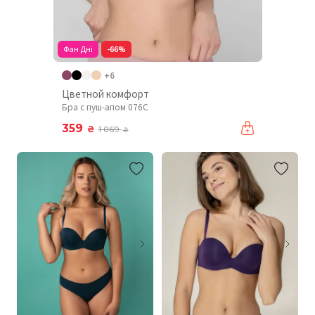
Фан Дні
-66%
+6
Цветной комфорт
Бра с пуш-апом 076C
359
₴
1 069
₴