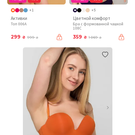
+1
+5
Активки
Цветной комфорт
Топ 006A
Бра с формованной чашкой
108C
299
359
₴
₴
999
1 069
₴
₴