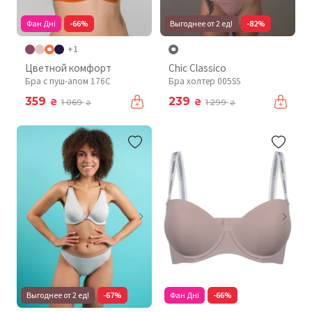
Фан Дні
-66%
Выгоднее от 2 ед!
-82%
+1
Цветной комфорт
Chic Classico
Бра с пуш-апом 176C
Бра холтер 005SS
359
239
₴
₴
1 069
1 299
₴
₴
Выгоднее от 2 ед!
-67%
Фан Дні
-66%