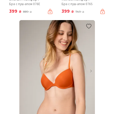
Бра с пуш-апом 076Е
Бра с пуш-апом 076S
399
399
₴
₴
889
749
₴
₴