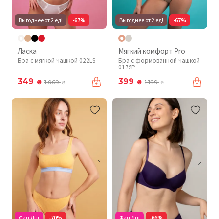
Выгоднее от 2 ед!
-67%
Выгоднее от 2 ед!
-67%
Ласка
Мягкий комфорт Pro
Бра с мягкой чашкой 022LS
Бра с формованной чашкой
017SP
349
399
₴
₴
1 069
1 199
₴
₴
Фан Дні
-70%
Фан Дні
-66%