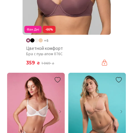
Фан Дні
-66%
+6
Цветной комфорт
Бра с пуш-апом 076C
359
₴
1 069
₴