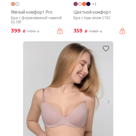
+1
Мягкий комфорт Pro
Цветной комфорт
Бра с формованной чашкой
Бра с пуш-апом 176C
017SP
399
359
₴
₴
1 199
1 069
₴
₴