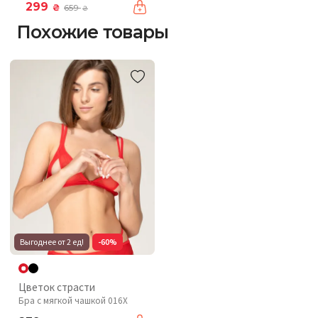
299
₴
659
₴
Похожие товары
Выгоднее от 2 ед!
-60%
Цветок страсти
Бра с мягкой чашкой 016X