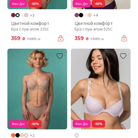
Фан Дні
-66%
Фан Дні
-66%
+3
+4
Цветной комфорт
Цветной комфорт
Бра с пуш-апом 225C
Бра с пуш-апом 025C
359
359
₴
₴
1 069
1 069
₴
₴
Фан Дні
-66%
Фан Дні
-66%
+2