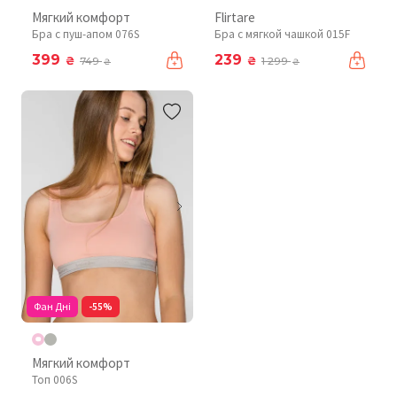
Мягкий комфорт
Flirtare
Бра с пуш-апом 076S
Бра с мягкой чашкой 015F
399
239
₴
₴
749
1 299
₴
₴
Фан Дні
-55%
Мягкий комфорт
Топ 006S