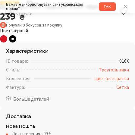
4.9
Бра с мягкой чашкой 016X чёрный
Бажаєте використовувати сайт українською
ТАК
мовою?
Цветок страсти
239
₴
Получай
0
бонусов
за покупку
Цвет:
чёрный
Характеристики
ID товара:
016X
Стиль:
Треугольники
Коллекция:
Цветок страсти
Фактура:
Cетка
Доставка
Нова Пошта
До отделения - 99
₴