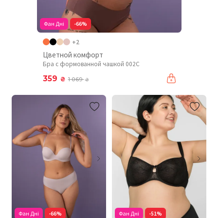
Фан Дні
-66%
+2
Цветной комфорт
Бра с формованной чашкой 002C
359
₴
1 069
₴
Фан Дні
-66%
Фан Дні
-51%