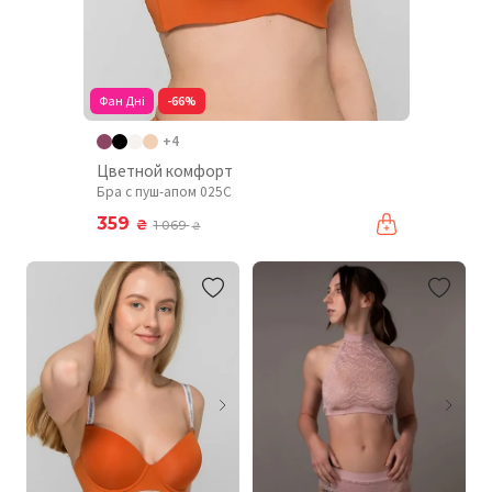
Фан Дні
-66%
+4
Цветной комфорт
Бра с пуш-апом 025C
359
₴
1 069
₴