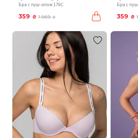
Бра с пуш-апом 176C
Бра с пу
359
359
₴
1 069
₴
₴