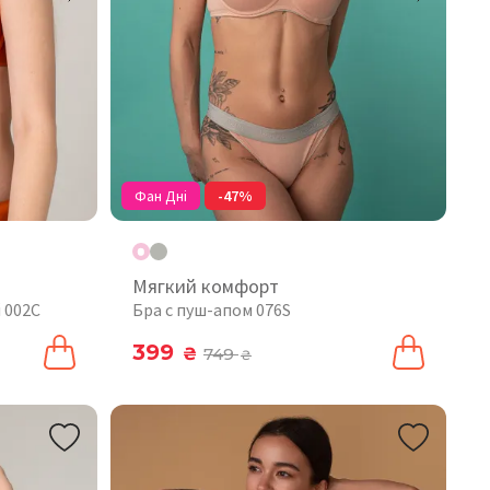
Фан Дні
-47%
Мягкий комфорт
 002C
Бра с пуш-апом 076S
399
₴
749
₴