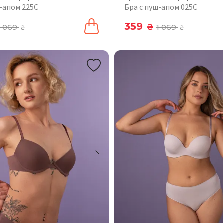
ш-апом 225C
Бра с пуш-апом 025C
359
1 069
₴
1 069
₴
₴