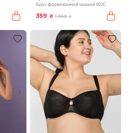
Бра с формованной чашкой 002C
359
₴
1 069
₴