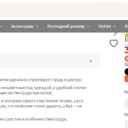
Бажаєте використовувати сайт українською мовою?
ТАК
abrabra ❤️ Киев и Украина
Аксессуары
Последний размер
Outlet
П
Ц
Ц
пом идеально сгруппирует грудь к центру;
 незаметным под одеждой, а удобный хлопок
Р
ым частям груди при носке;
 его краях скрыта эластичная тесьма, а все
, что позволяет коже дышать, а бра — не
П
и с ростом и особенностями груди;