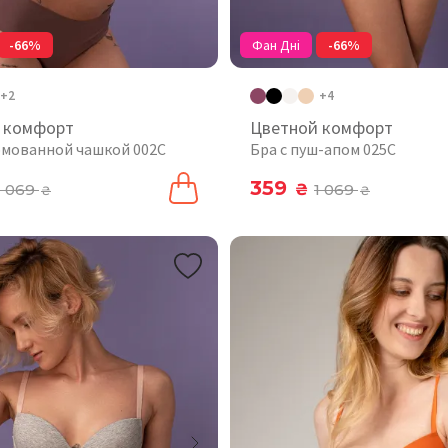
-66%
Фан Дні
-66%
+2
+4
 комфорт
Цветной комфорт
рмованной чашкой 002C
Бра с пуш-апом 025C
359
1 069
₴
1 069
₴
₴