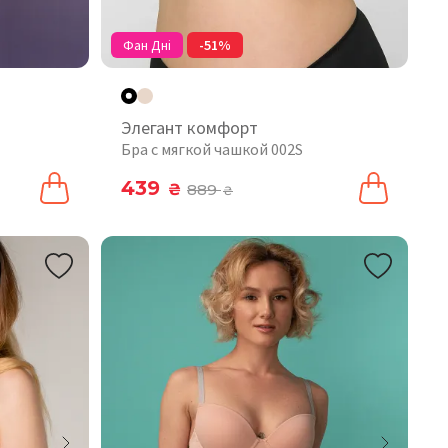
Фан Дні
-51%
Элегант комфорт
Бра с мягкой чашкой 002S
439
₴
889
₴