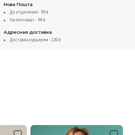
Нова Пошта
До отделения - 99
₴
На почтомат - 99
₴
Адресная доставка
Доставка курьером - 120
₴