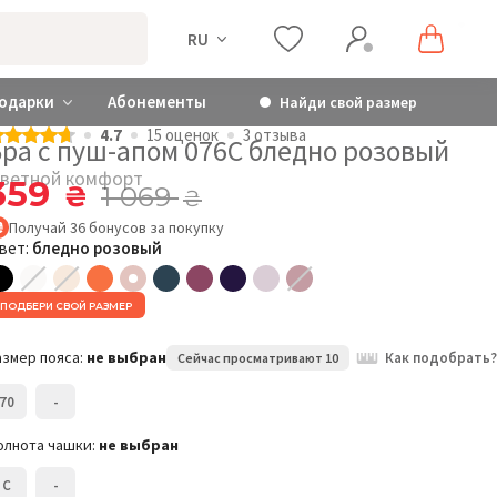
RU
одарки
Абонементы
Найди свой размер
4.7
15 оценок
3 отзыва
Бра с пуш-апом 076C бледно розовый
ветной комфорт
359
₴
1 069
₴
Получай
36
бонусов
за покупку
вет:
бледно розовый
ПОДБЕРИ СВОЙ РАЗМЕР
азмер пояса:
не выбран
Как подобрать?
Сейчас просматривают 10
70
-
олнота чашки:
не выбран
C
-