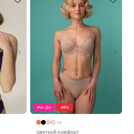
Фан Дні
-66%
+2
Цветной комфорт