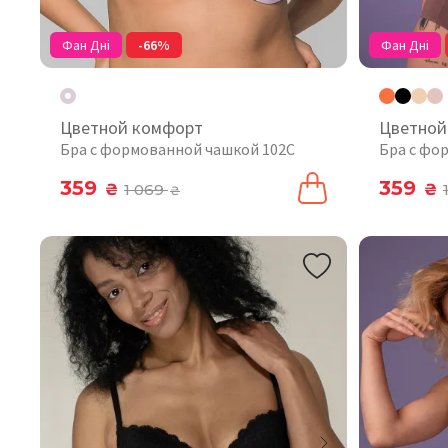
Фан Дні
-66%
Фан Дні
Цветной комфорт
Цветной
Бра с формованной чашкой 102C
Бра с фо
359
359
₴
1 069
₴
₴