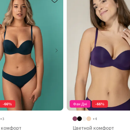
-66%
Фан Дні
-66%
+3
+4
 комфорт
Цветной комфорт