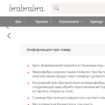
Купить нижнее женское белье ❤️ br
Бра
Трусики
Купальники
Одежда
Информация про товар
Бра с формованной чашкой и встроенным пуш-а
Микрофибра снаружи чашки позволит бра быть
изнутри чашки предоставит комфорт деликатн
Бесшовный пояс бра выполнен из микрофибры, в
соединяющие швы обработаны клеевым методом
оставлять следов на теле;
Съемные бретели регулируются в соответстви
Металлическая фурнитура в тон цвета.