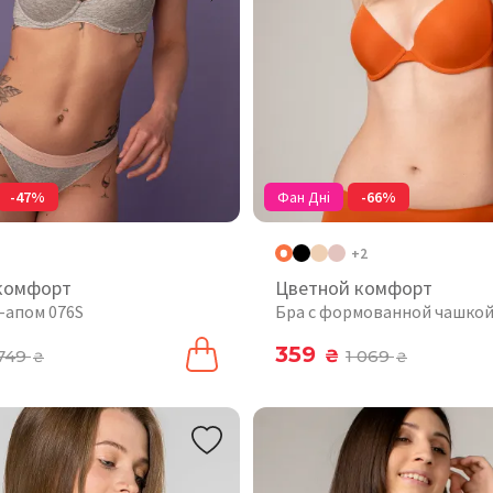
-47%
Фан Дні
-66%
+2
комфорт
Цветной комфорт
-апом 076S
Бра с формованной чашкой
359
749
₴
1 069
₴
₴