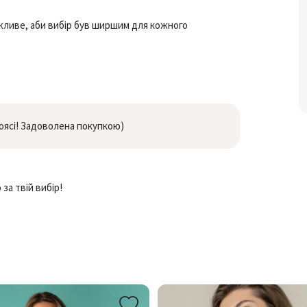
жливе, аби вибір був ширшим для кожного
поясі! Задоволена покупкою)
за твій вибір!