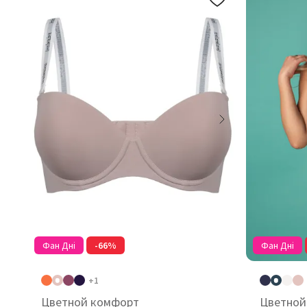
Фан Дні
-66%
Фан Дні
+1
Цветной комфорт
Цветной