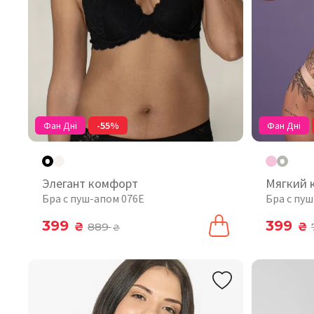
Фан Дні
-55%
Фан Дні
Элегант комфорт
Мягкий 
Бра с пуш-апом 076Е
Бра с пуш
399
399
₴
889
₴
₴