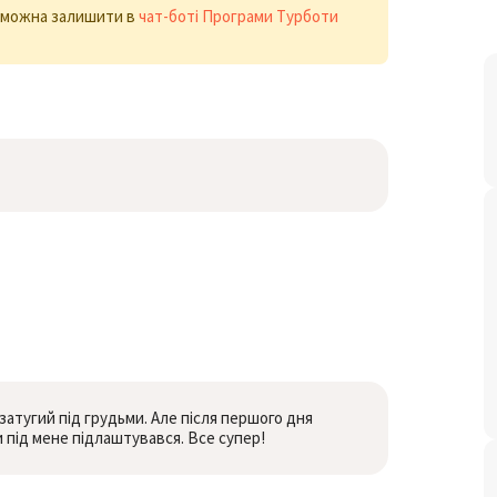
х можна залишити в
чат-боті Програми Турботи
затугий під грудьми. Але після першого дня
би під мене підлаштувався. Все супер!