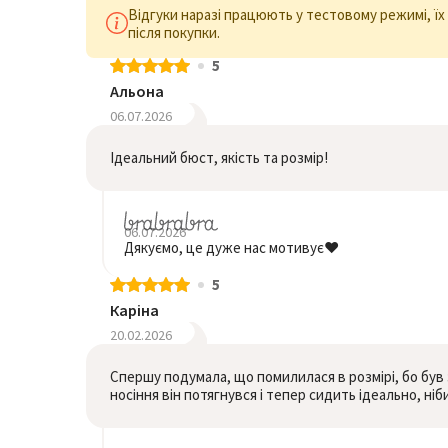
Відгуки наразі працюють у тестовому режимі, ї
після покупки.
5
Альона
06.07.2026
Ідеальний бюст, якість та розмір!
06.07.2026
Дякуємо, це дуже нас мотивує❤️
5
Каріна
20.02.2026
Спершу подумала, що помилилася в розмірі, бо був 
носіння він потягнувся і тепер сидить ідеально, ні