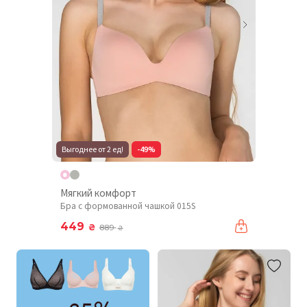
Выгоднее от 2 ед!
-49%
Мягкий комфорт
Бра с формованной чашкой 015S
449
₴
889
₴