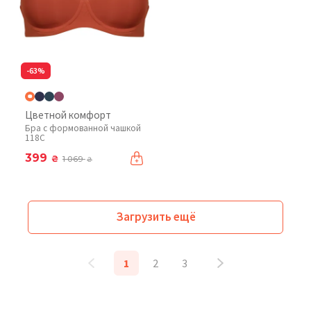
-63%
Цветной комфорт
Бра с формованной чашкой
118C
399
₴
1 069
₴
Загрузить ещё
1
2
3