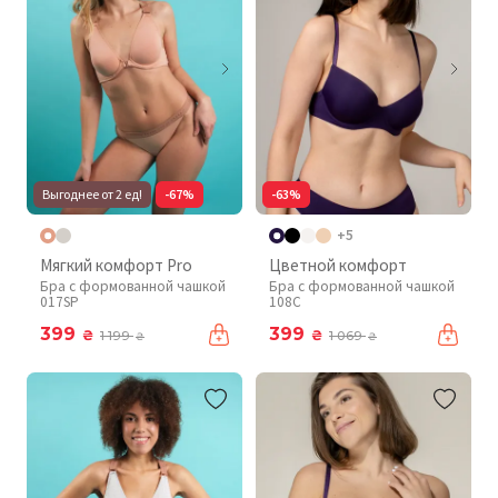
Выгоднее от 2 ед!
-67%
-63%
+5
Мягкий комфорт Pro
Цветной комфорт
Бра с формованной чашкой
Бра с формованной чашкой
017SP
108C
399
399
₴
₴
1 199
1 069
₴
₴