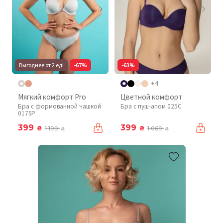
Выгоднее от 2 ед!
-67%
-63%
+4
Мягкий комфорт Pro
Цветной комфорт
Бра с формованной чашкой
Бра с пуш-апом 025C
017SP
399
399
₴
₴
1 199
1 069
₴
₴