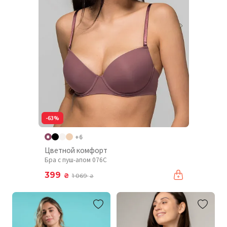
-63%
+6
Цветной комфорт
Бра с пуш-апом 076C
399
₴
1 069
₴