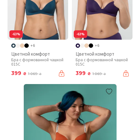
-63%
-63%
+6
+6
Цветной комфорт
Цветной комфорт
Бра с формованной чашкой
Бра с формованной чашкой
015C
015C
399
399
₴
₴
1 069
1 069
₴
₴