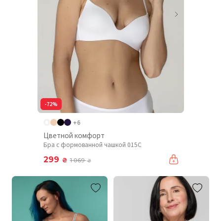
-72%
+6
Цветной комфорт
Бра с формованной чашкой 015C
299
₴
1 069
₴