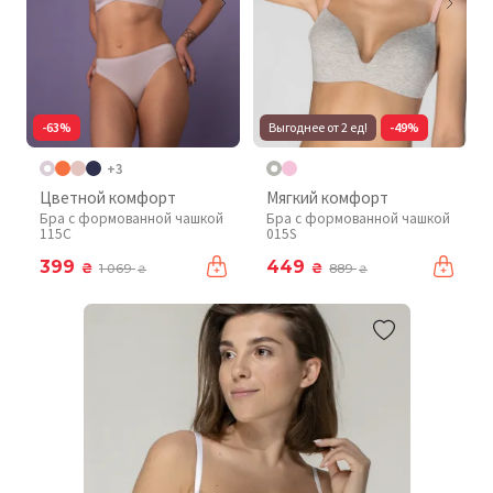
-63%
Выгоднее от 2 ед!
-49%
+3
Цветной комфорт
Мягкий комфорт
Бра с формованной чашкой
Бра с формованной чашкой
115C
015S
399
449
₴
₴
1 069
889
₴
₴