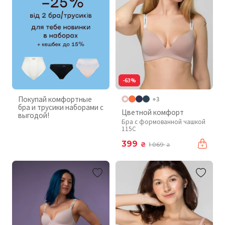
-63%
Покупай комфортные
+3
бра и трусики наборами с
Цветной комфорт
выгодой!
Бра с формованной чашкой
115C
399
₴
1 069
₴