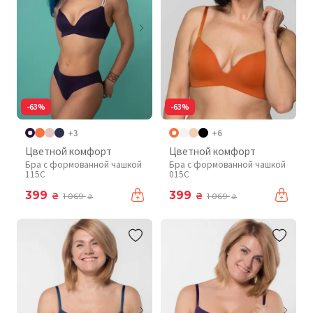
-63%
-63%
+3
+6
Цветной комфорт
Цветной комфорт
Бра с формованной чашкой
Бра с формованной чашкой
115C
015C
399
399
₴
₴
1 069
1 069
₴
₴