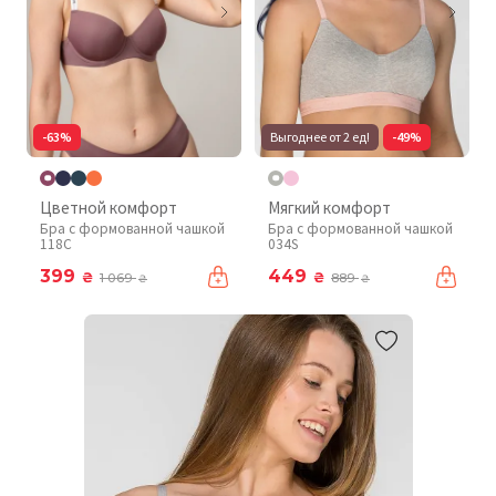
-63%
Выгоднее от 2 ед!
-49%
Цветной комфорт
Мягкий комфорт
Бра с формованной чашкой
Бра с формованной чашкой
118C
034S
399
449
₴
₴
1 069
889
₴
₴