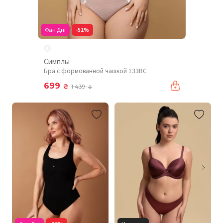
Фан Дні
-51%
Симплы
Бра с формованной чашкой 133BC
699
₴
1 439
₴