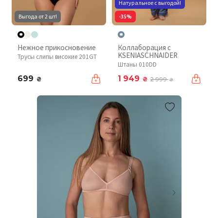
Натуральное с выгодой!
Выгода от 2 шт!
-35%
Нежное прикосновение
Коллаборация с
KSENIASCHNAIDER
Трусы слипы високие 201GT
Штаны 010DD
699
1 949
₴
₴
2 999
₴