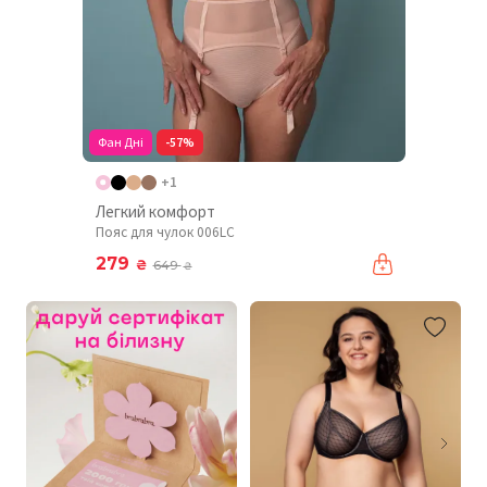
Фан Дні
-57%
+1
Легкий комфорт
Пояс для чулок 006LC
279
₴
649
₴