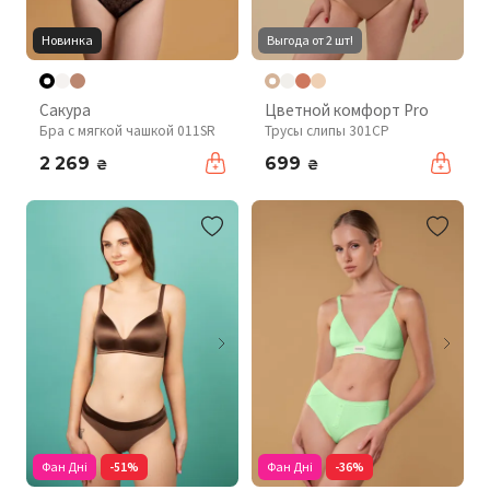
Новинка
Выгода от 2 шт!
Сакура
Цветной комфорт Pro
Бра с мягкой чашкой 011SR
Трусы слипы 301CP
2 269
699
₴
₴
Фан Дні
-51%
Фан Дні
-36%