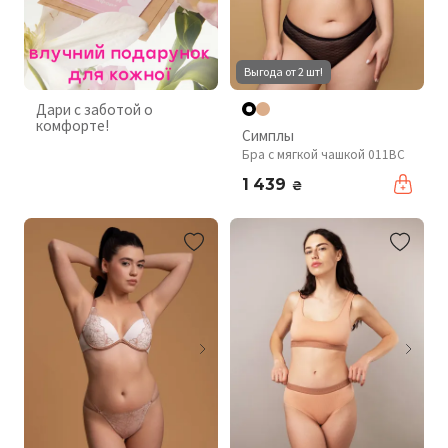
Выгода от 2 шт!
Дари с заботой о
комфорте!
Симплы
Бра с мягкой чашкой 011BC
1 439
₴