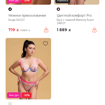
Фан Дні
-30%
Новинка
Нежное прикосновение
Цветной комфорт Pro
Боди 501GT
Бра с чашкой Memory foam
348CP
719
1 889
₴
₴
1 029
₴
Фан Дні
-30%