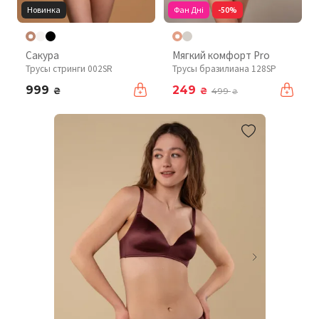
Новинка
Фан Дні
-50%
Сакура
Мягкий комфорт Pro
Трусы стринги 002SR
Трусы бразилиана 128SP
999
249
₴
₴
499
₴