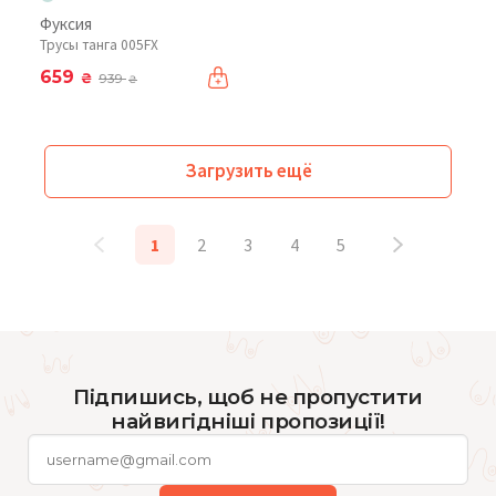
Фуксия
Трусы танга 005FX
659
₴
939
₴
Загрузить ещё
1
2
3
4
5
Підпишись, щоб не пропустити
найвигідніші пропозиції!