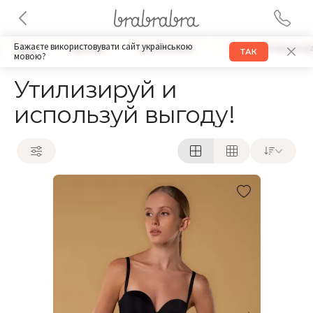
Бажаєте використовувати сайт українською
Бра
Трусики
Купальники
Одежда и аксессу
ТАК
мовою?
Утилизируй и
используй выгоду!