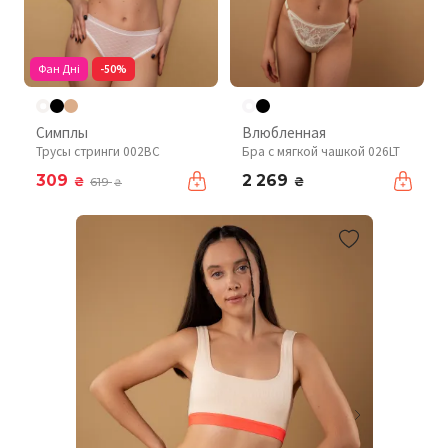
Фан Дні
-50%
Симплы
Влюбленная
Трусы стринги 002BC
Бра с мягкой чашкой 026LT
309
2 269
₴
₴
619
₴