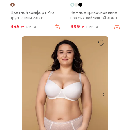
Цветной комфорт Pro
Нежное прикосновение
Трусы слипы 201CP
Бра с мягкой чашкой 014GT
345
899
₴
₴
699
1 399
₴
₴