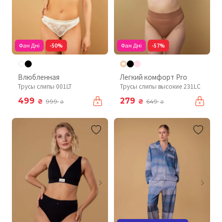
Фан Дні
-50%
Фан Дні
-57%
Влюбленная
Легкий комфорт Pro
Трусы слипы 001LT
Трусы слипы высокие 231LC
499
279
₴
₴
999
649
₴
₴