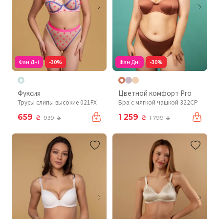
Фан Дні
-30%
Фан Дні
-30%
Фуксия
Цветной комфорт Pro
Трусы слипы высокие 021FX
Бра с мягкой чашкой 322CP
659
1 259
₴
₴
939
1 799
₴
₴