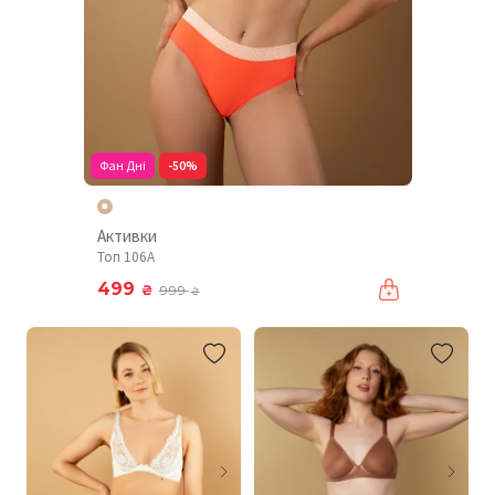
Фан Дні
-50%
Активки
Топ 106A
499
₴
999
₴