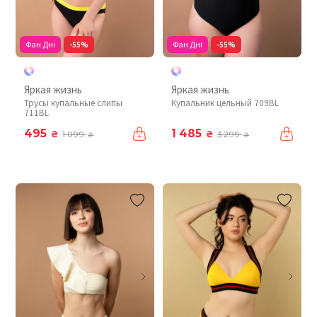
Фан Дні
-55%
Фан Дні
-55%
Яркая жизнь
Яркая жизнь
Трусы купальные слипы
Купальник цельный 709BL
711BL
495
1 485
₴
₴
1 099
3 299
₴
₴