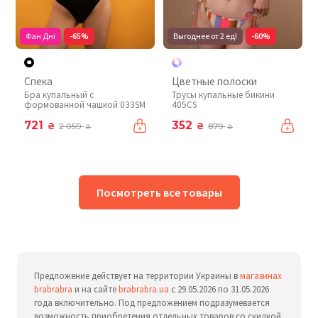
Фан Дні
-65%
Выгоднее от 2 ед!
-60%
Спека
Цветные полоски
Бра купальный с
Трусы купальные бикини
формованной чашкой 033SM
405CS
721
352
₴
₴
2 059
879
₴
₴
Посмотреть все товары
Предложение действует на территории Украины в
магазинах
brabrabra
и на сайте
brabrabra.ua
с 29.05.2026 по 31.05.2026
года включительно. Под предложением подразумевается
возможность приобретения отдельных товаров со скидкой