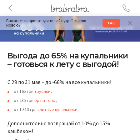
Бажаєте використовувати сайт українською
ТАК
мовою?
Выгода до 65% на купальники
– готовься к лету с выгодой!
С 29 по 31 мая – до -66% на все купальники!
от 165 грн
трусики
;
от 235 грн
бра и топы
;
от 1 313 грн
слитные купальники
.
Дополнительно возвращай от 10% до 15%
кэшбеком!