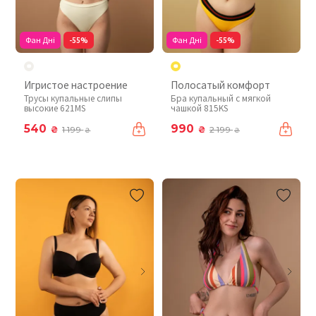
Фан Дні
-55%
Фан Дні
-55%
Игристое настроение
Полосатый комфорт
Трусы купальные слипы
Бра купальный с мягкой
высокие 621MS
чашкой 815KS
540
990
₴
₴
1 199
2 199
₴
₴