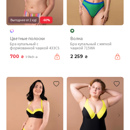
Выгоднее от 2 ед!
-60%
Цветные полоски
Волна
Бра купальный с
Бра купальный с мягкой
формованной чашкой 433CS
чашкой 715WA
700
2 259
₴
₴
1 749
₴