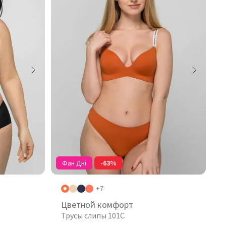
Фан Дні
-63%
+7
Цветной комфорт
Трусы слипы 101C