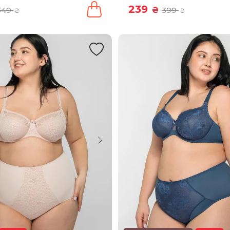
239
349
₴
399
₴
₴