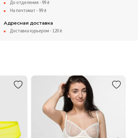
До отделения - 99
₴
На почтомат - 99
₴
Адресная доставка
Доставка курьером - 120
₴