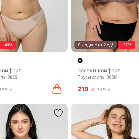
-40%
Выгоднее от 2 ед!
-37%
 комфорт
Элегант комфорт
ипы 081S
Трусы слипы 003М
219
399
₴
349
₴
₴