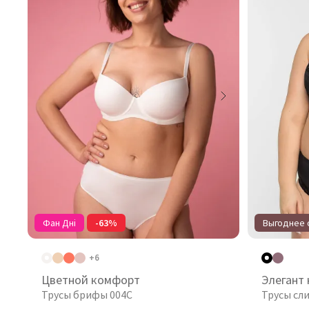
Фан Дні
-63%
Выгоднее о
+6
Цветной комфорт
Элегант
Трусы брифы 004C
Трусы сл