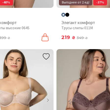
-40%
Выгоднее от 2 ед!
-37%
 комфорт
Элегант комфорт
ипы высокие 064S
Трусы слипы 011М
219
399
₴
349
₴
₴