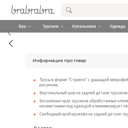
Купить нижнее женское белье ❤️ br
Бра
Трусики
Купальники
Одежда
Информация про товар
Трусы в форме "Стринги" с дышащей микрофиб
рисунком;
Вертикальный шов на задней детали трусиков
Бесшовные края трусиков обработанные клее
незаметными под одеждой и минимизирует пе
Свободный крой кружева на задней детали тр