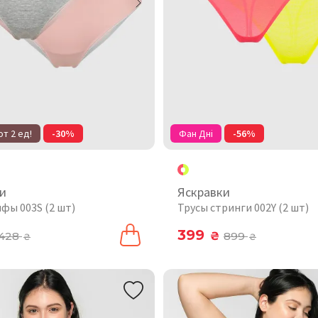
т 2 ед!
-30%
Фан Дні
-56%
и
Яскравки
фы 003S (2 шт)
Трусы стринги 002Y (2 шт)
399
428
₴
899
₴
₴