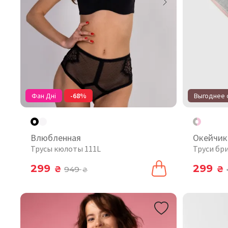
Фан Дні
-68%
Выгоднее о
Влюбленная
Окейчик
Трусы кюлоты 111L
Труси бри
299
299
₴
949
₴
₴