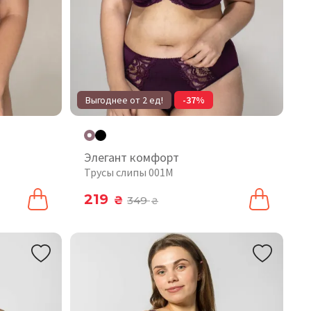
Выгоднее от 2 ед!
-37%
Элегант комфорт
Трусы слипы 001М
219
₴
349
₴