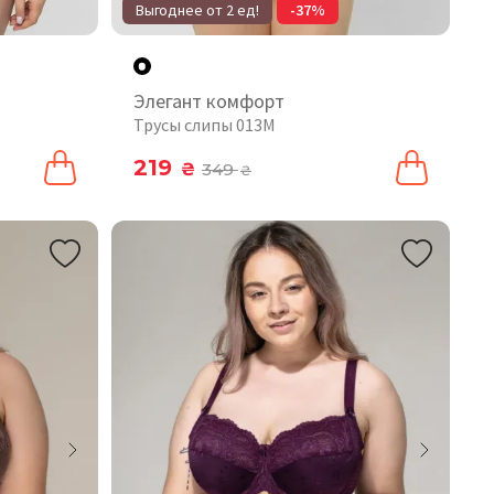
Выгоднее от 2 ед!
-37%
Элегант комфорт
Трусы слипы 013M
219
₴
349
₴