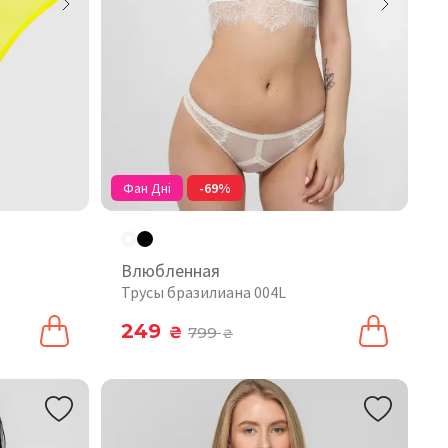
Фан Дні
-69%
Влюбленная
Трусы бразилиана 004L
249
₴
799
₴