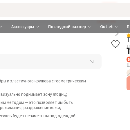
Бажаєте використовувати сайт українською мовою?
ТАК
abrabra ❤️ Киев и Украина
ДОБАВЬ БРА
Аксессуары
Последний размер
Outlet
П
Ц
Ц
ры и эластичного кружева с геометрическим
 визуально поднимает зону ягодиц;
вым методом — это позволяет им быть
режимания, раздражение кожи;
усиков будет незаметным под одеждой.