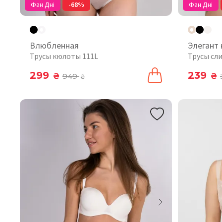
Фан Дні
-68%
Фан Дні
Влюбленная
Элегант
Трусы кюлоты 111L
Трусы сл
299
239
₴
949
₴
₴