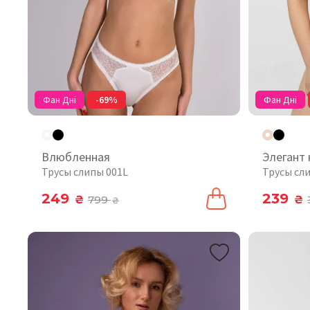
Фан Дні
-69%
Фан Дні
Влюбленная
Элегант
Трусы слипы 001L
Трусы сл
249
239
₴
799
₴
₴