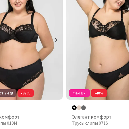
т 2 ед!
-37%
Фан Дні
-40%
 комфорт
Элегант комфорт
ипы 010М
Трусы слипы 071S