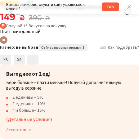
4.7
Трусы брифы 004W миндальный
Бажаєте використовувати сайт українською
ТАК
мовою?
Ожидание
149
₴
390
₴
Получай
15
бонусов
за покупку
Цвет:
миндальный
Размер:
не выбран
Как подобрать?
Сейчас просматривают 3
XS
XS
-
Выгоднее от 2 ед!
Бери больше – плати меньше! Получай дополнительную
выгоду в корзине:
2 еденицы –
5%
3 еденицы –
10%
4 и больше–
15%
(Детальные условия)
Ассортимент