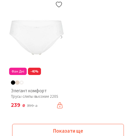
Фан Дні
-40%
Элегант комфорт
Трусы слипы высокие 220S
239
₴
399
₴
Показати ще