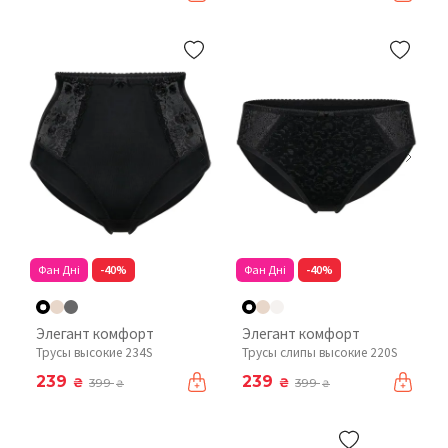
Фан Дні
-40%
Фан Дні
-40%
Элегант комфорт
Элегант комфорт
Трусы высокие 234S
Трусы слипы высокие 220S
239
239
₴
₴
399
399
₴
₴