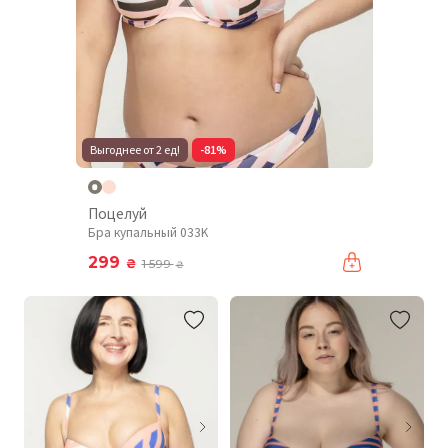
Выгоднее от 2 ед!
-81%
Поцелуй
Бра купальный 033K
299
₴
1 599
₴