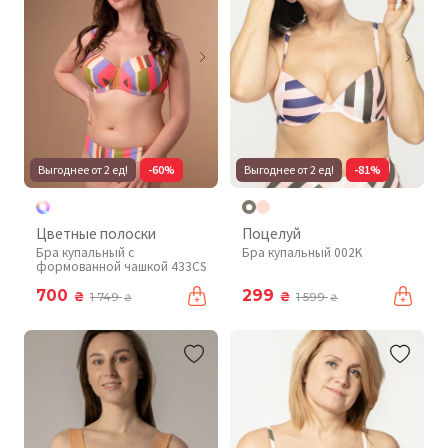
Выгоднее от 2 ед!
-60%
Выгоднее от 2 ед!
-81%
Цветные полоски
Поцелуй
Бра купальный с
Бра купальный 002K
формованной чашкой 433CS
700
299
₴
₴
1 749
1 599
₴
₴