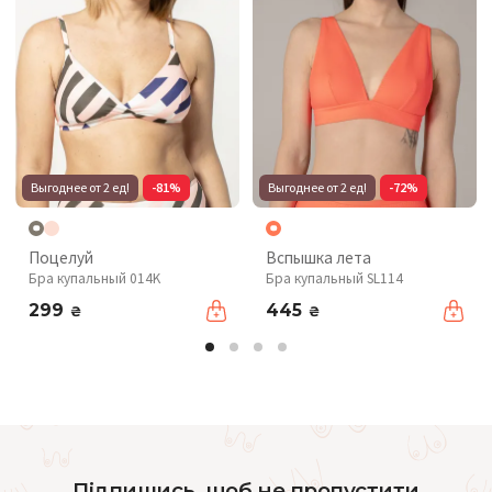
Выгоднее от 2 ед!
-81%
Выгоднее от 2 ед!
-72%
Поцелуй
Вспышка лета
Бра купальный 014K
Бра купальный SL114
299
445
₴
₴
Підпишись, щоб не пропустити