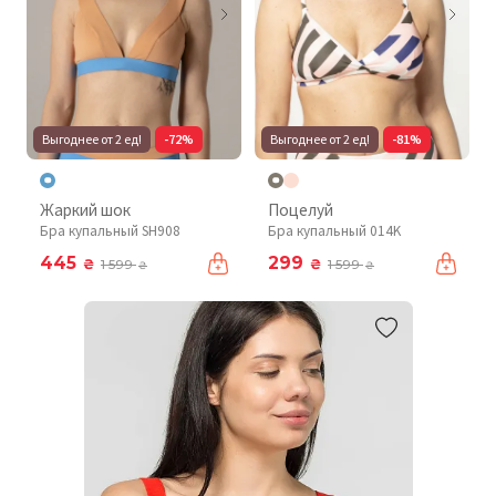
Выгоднее от 2 ед!
-72%
Выгоднее от 2 ед!
-81%
Жаркий шок
Поцелуй
Бра купальный SH908
Бра купальный 014K
445
299
₴
₴
1 599
1 599
₴
₴