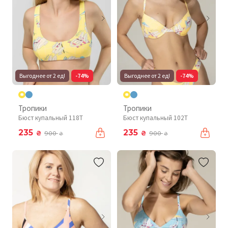
Выгоднее от 2 ед!
-74%
Выгоднее от 2 ед!
-74%
Тропики
Тропики
Бюст купальный 118T
Бюст купальный 102T
235
235
₴
₴
900
900
₴
₴