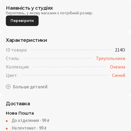
Наявність у студіях
Переглянь, у якому магазині є потрібний розмір.
Перевірити
Характеристики
ID товара:
214O
Стиль:
Треугольники
Коллекция:
Океана
Цвет:
Синий
Доставка
Нова Пошта
До отделения - 99
₴
На почтомат - 99
₴