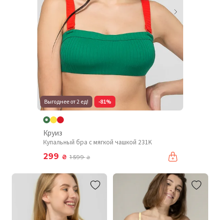
Выгоднее от 2 ед!
-81%
Круиз
Купальный бра с мягкой чашкой 231K
299
₴
1 599
₴