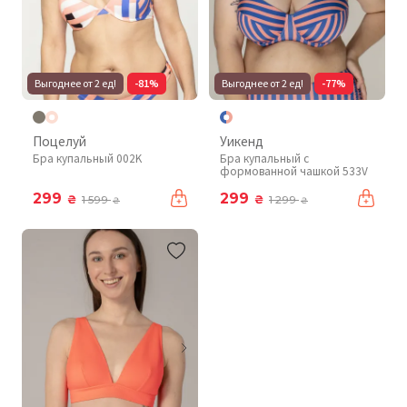
Выгоднее от 2 ед!
-81%
Выгоднее от 2 ед!
-77%
Поцелуй
Уикенд
Бра купальный 002K
Бра купальный с
формованной чашкой 533V
299
299
₴
₴
1 599
1 299
₴
₴