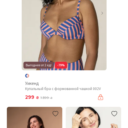
Выгоднее от 2 ед!
-79%
Уикенд
Купальный бра с формованной чашкой 002V
299
₴
1 399
₴