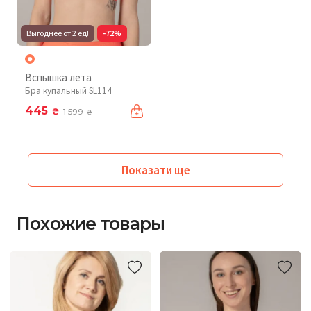
Выгоднее от 2 ед!
-72%
Вспышка лета
Бра купальный SL114
445
₴
1 599
₴
Показати ще
Похожие товары