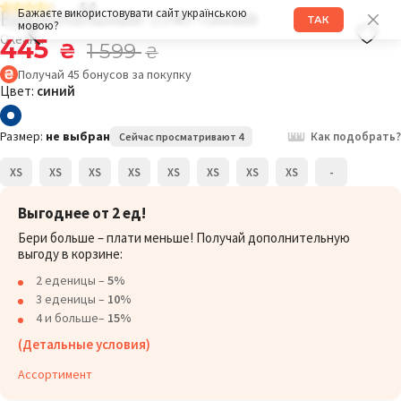
4.4
Бра купальный 214O синий
Бажаєте використовувати сайт українською
ТАК
мовою?
Океана
445
₴
1 599
₴
Получай
45
бонусов
за покупку
Цвет:
синий
Размер:
не выбран
Как подобрать?
Сейчас просматривают 4
XS
XS
XS
XS
XS
XS
XS
XS
-
Выгоднее от 2 ед!
Бери больше – плати меньше! Получай дополнительную
выгоду в корзине:
2 еденицы –
5%
3 еденицы –
10%
4 и больше–
15%
(Детальные условия)
Ассортимент