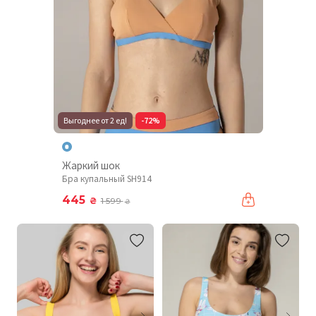
Выгоднее от 2 ед!
-72%
Жаркий шок
Бра купальный SH914
445
₴
1 599
₴