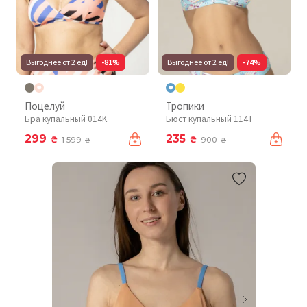
Выгоднее от 2 ед!
-81%
Выгоднее от 2 ед!
-74%
Поцелуй
Тропики
Бра купальный 014K
Бюст купальный 114T
299
235
₴
₴
1 599
900
₴
₴