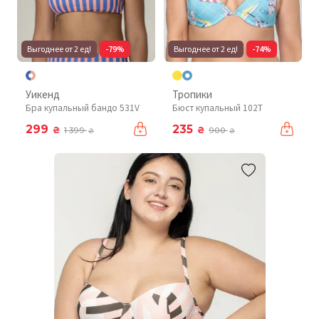
Выгоднее от 2 ед!
-79%
Выгоднее от 2 ед!
-74%
Уикенд
Тропики
Бра купальный бандо 531V
Бюст купальный 102T
299
235
₴
₴
1 399
900
₴
₴