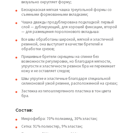
визуально округляет форму;
Бескаркасная мягкая чашка треугольной формы со
съемными формованными вкладками;
Чашка дважды продублирована подкладкой: первый
слой — дублирующий, для хорошей фиксации, второй
— для размещения поролонового вкладыша:
Все швы обработаны широкой, мягкой и эластичной
резинкой, она выступает в качестве бретелей и
обработки срезов;
Пришивные бретели скрещены на спинке без
возможности регулировки, но благодаря мягкости,
упругости и эластичности резинок бра не пережимает
кожу и не оставляет следов;
Швы упругие и эластичные благодаря специальной
силиконовой узкой резинке, расположенной на срезах;
Застежка из гипоаллергенного пластика в тон цвета
бра.
Состав:
Микрофибра: 70% полиамид, 30% эластан;
Сетка: 91% полиэстер, 9% эластан;