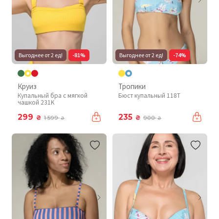
Выгоднее от 2 ед!
-81%
Выгоднее от 2 ед!
-74%
Круиз
Тропики
Купальный бра с мягкой
Бюст купальный 118T
чашкой 231K
299
235
₴
₴
1 599
900
₴
₴