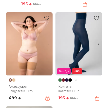
195
₴
389
₴
Фан Дні
-50%
+3
Аксессуары
Колготы
Бандалетки 302A
Колготки 101P
499
195
₴
₴
389
₴