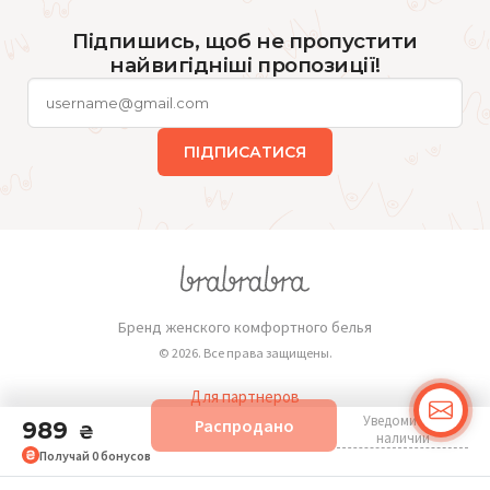
Підпишись, щоб не пропустити
найвигідніші пропозиції!
ПІДПИСАТИСЯ
Бренд женского комфортного белья
© 2026. Все права защищены.
Для партнеров
Уведомить о
Распродано
989
Публичная оферта
₴
наличии
Получай
0
бонусов