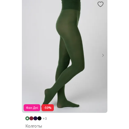
Фан Дні
-50%
+3
Колготы