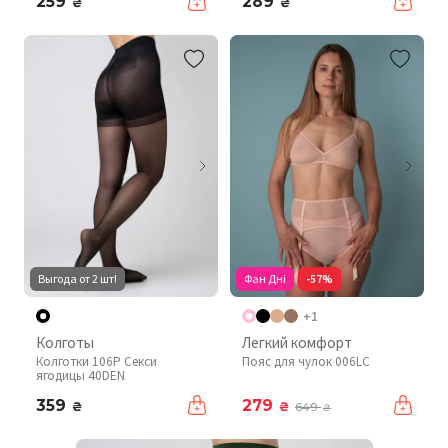
259
289
₴
₴
Выгода от 2 шт!
Фан Дні
-57%
+1
Колготы
Легкий комфорт
Колготки 106P Секси
Пояс для чулок 006LC
ягодицы 40DEN
359
279
₴
₴
649
₴