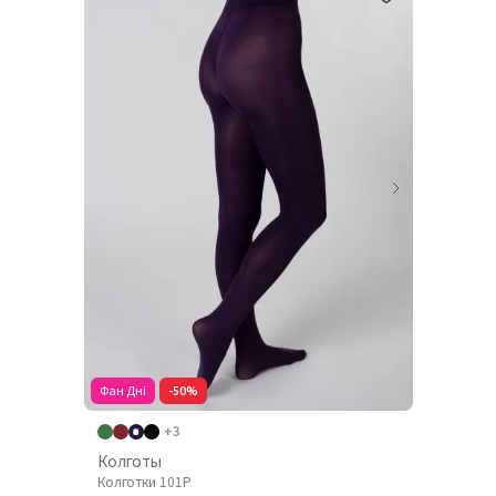
Фан Дні
-50%
+3
Колготы
Колготки 101P