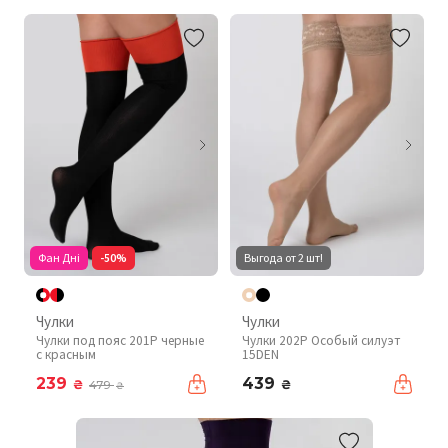
Фан Дні
-50%
Выгода от 2 шт!
Чулки
Чулки
Чулки под пояс 201P черные
Чулки 202P Особый силуэт
с красным
15DEN
239
439
₴
₴
479
₴