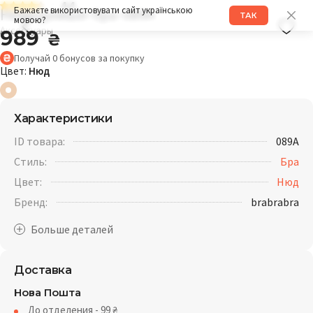
4.4
Невидимый бра 089A
Бажаєте використовувати сайт українською
ТАК
мовою?
Аксессуары
989
₴
Получай
0
бонусов
за покупку
Цвет:
Нюд
Характеристики
ID товара:
089A
Стиль:
Бра
Цвет:
Нюд
Бренд:
brabrabra
Доставка
Нова Пошта
До отделения - 99
₴