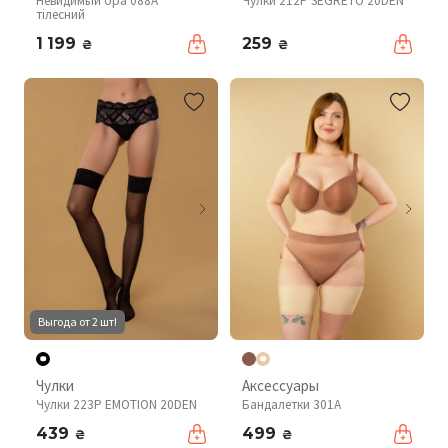
Невидимый бра 088A
Чулки 212P SEGRETO 20DEN
тілесний
1 199
259
₴
₴
Выгода от 2 шт!
Чулки
Аксессуары
Чулки 223P EMOTION 20DEN
Бандалетки 301A
439
499
₴
₴