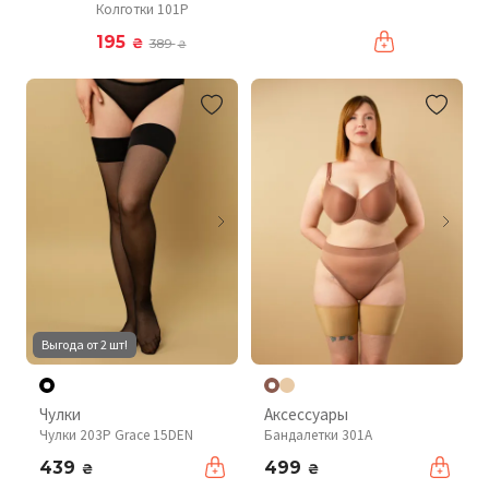
Колготки 101P
195
₴
389
₴
Выгода от 2 шт!
Чулки
Аксессуары
Чулки 203P Grace 15DEN
Бандалетки 301A
439
499
₴
₴