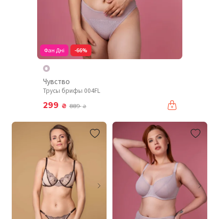
Фан Дні
-66%
Чувство
Трусы брифы 004FL
299
₴
889
₴