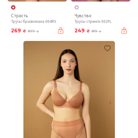
Страсть
Чувство
Трусы бразилиана 004RS
Трусы стринги 002FL
269
249
₴
₴
899
819
₴
₴