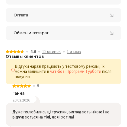
Оплата
Обмен и возврат
4.6
12 оценок
1 отзыв
Отзывы клиентов
Відгуки наразі працюють у тестовому режимі, їх
можна залишити в
чат-боті Програми Турботи
після
покупки.
5
Ганна
20.02.2026
Дуже полюбились ці трусики, виглядають ніжно і не
відчуваються на тілі, як я і хотіла!