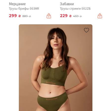
Мерцание
Забавки
Трусы брифы 003MR
Трусы стринги 002ZB
299
229
₴
₴
889
459
₴
₴