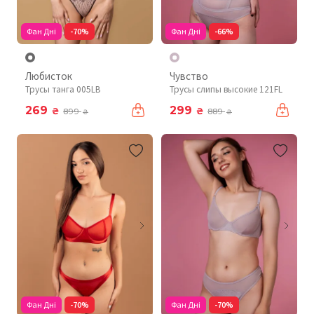
Фан Дні
-70%
Фан Дні
-66%
Любисток
Чувство
Трусы танга 005LB
Трусы слипы высокие 121FL
269
299
₴
₴
899
889
₴
₴
Фан Дні
-70%
Фан Дні
-70%