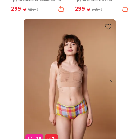
299
299
₴
₴
629
549
₴
₴
Фан Дні
-50%