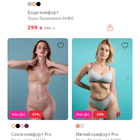
Боди комфорт
Трусы бразилиана 004BD
299
₴
639
₴
Фан Дні
-53%
Фан Дні
-50%
Секси комфорт Pro
Мягкий комфорт Pro