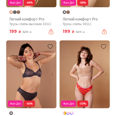
Фан Дні
-68%
Фан Дні
-68%
Легкий комфорт Pro
Легкий комфорт Pro
Трусы слипы высокие 321LC
Трусы слипы 301LC
199
199
₴
₴
629
629
₴
₴
Фан Дні
-66%
Фан Дні
-50%