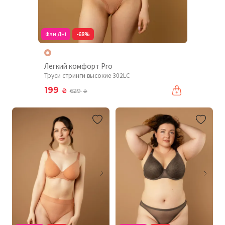
Фан Дні
-68%
Легкий комфорт Pro
Труси стринги высокие 302LC
199
₴
629
₴