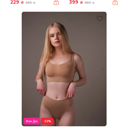
229
399
₴
₴
459
669
₴
₴
Фан Дні
-53%