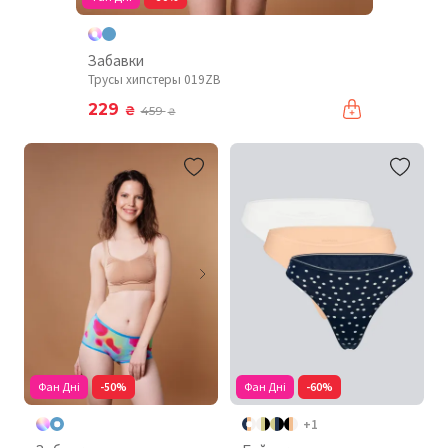
Забавки
Трусы хипстеры 019ZB
229
₴
459
₴
Фан Дні
-50%
Фан Дні
-60%
+1