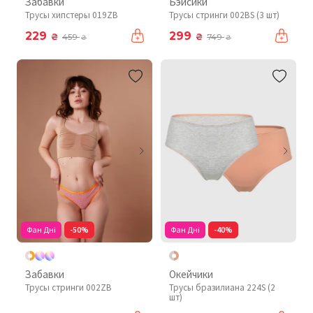
Забавки
Бэйсики
Трусы хипстеры 019ZB
Трусы стринги 002BS (3 шт)
229
299
₴
₴
459
749
₴
₴
Фан Дні
-50%
Фан Дні
-40%
Забавки
Окейчики
Трусы стринги 002ZB
Трусы бразилиана 224S (2
шт)