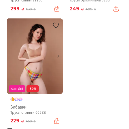
Трусы слипы 211SC
Трусы бразилиана 028SP
299
249
₴
₴
639
499
₴
₴
Фан Дні
-50%
Забавки
Трусы стринги 002ZB
229
₴
459
₴