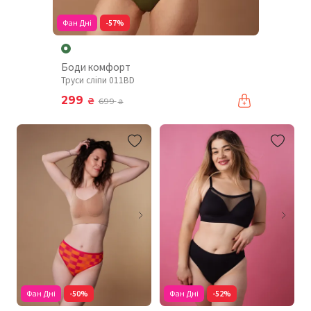
Фан Дні
-57%
Боди комфорт
Труси сліпи 011BD
299
₴
699
₴
Фан Дні
-50%
Фан Дні
-52%