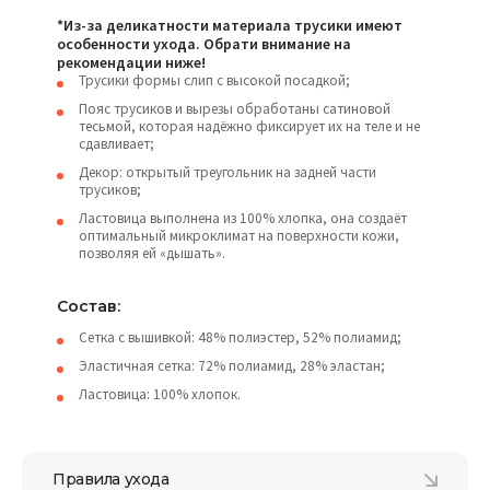
*Из-за деликатности материала трусики имеют
особенности ухода. Обрати внимание на
рекомендации ниже!
Трусики формы слип с высокой посадкой;
Пояс трусиков и вырезы обработаны сатиновой
тесьмой, которая надёжно фиксирует их на теле и не
сдавливает;
Декор: открытый треугольник на задней части
трусиков;
Ластовица выполнена из 100% хлопка, она создаёт
оптимальный микроклимат на поверхности кожи,
позволяя ей «дышать».
Состав:
Сетка с вышивкой: 48% полиэстер, 52% полиамид;
Эластичная сетка: 72% полиамид, 28% эластан;
Ластовица: 100% хлопок.
Правила ухода