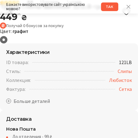
4.6
12 оценок
1 отзыв
Трусы слипы высокие 121LB графит
Бажаєте використовувати сайт українською
ТАК
мовою?
Любисток
449
₴
Получай
0
бонусов
за покупку
Цвет:
графит
Характеристики
ID товара:
121LB
Стиль:
Слипы
Коллекция:
Любисток
Фактура:
Cетка
Доставка
Нова Пошта
До отделения - 99
₴