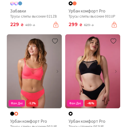
Забавки
Урбан комфорт Pro
Трусы слипы высокие 021ZB
Трусы слипы высокие 001UP
229
299
₴
₴
459
629
₴
₴
Фан Дні
-52%
Фан Дні
-46%
Урбан комфорт Pro
Урбан комфорт Pro
Трусы слипы высокие 001UP
Трусы стринги 002UP