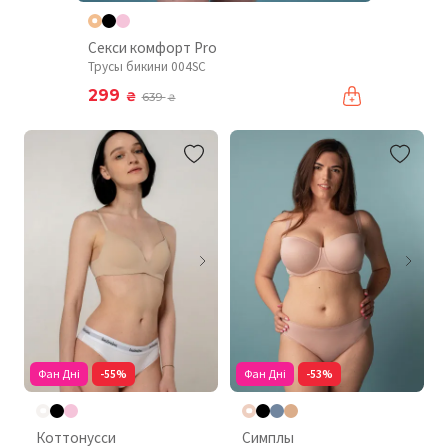
Секси комфорт Pro
Трусы бикини 004SC
299
₴
639
₴
Фан Дні
-55%
Фан Дні
-53%
Коттонусси
Симплы