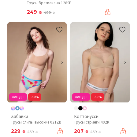
Трусы бразилиана 128SP
249
₴
499
₴
Фан Дні
-50%
Фан Дні
-55%
Забавки
Коттонусси
Трусы слипы высокие 021ZB
Трусы стринги 402К
229
207
₴
₴
459
459
₴
₴