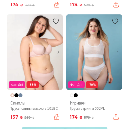
174
174
₴
₴
579
579
₴
₴
Фан Дні
-53%
Фан Дні
-70%
Симплы
Игривки
Трусы слипы высокие 101BC
Трусы стринги 002PL
137
174
₴
₴
289
579
₴
₴