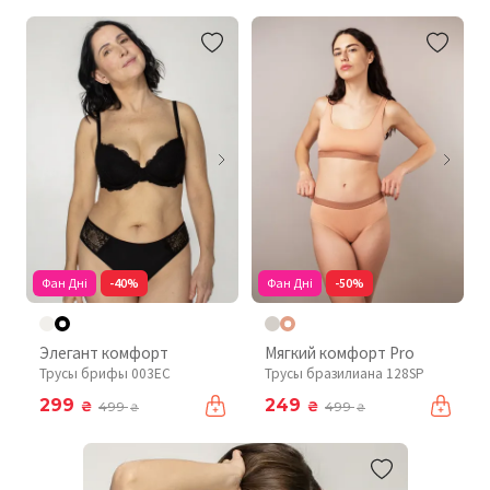
Фан Дні
-40%
Фан Дні
-50%
Элегант комфорт
Мягкий комфорт Pro
Трусы брифы 003EC
Трусы бразилиана 128SP
299
249
₴
₴
499
499
₴
₴