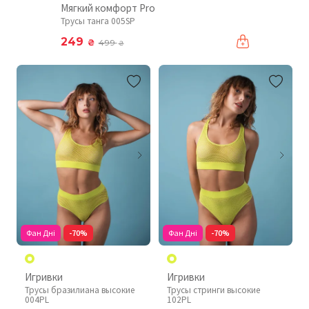
Мягкий комфорт Pro
Трусы танга 005SP
249
₴
499
₴
Фан Дні
-70%
Фан Дні
-70%
Игривки
Игривки
Трусы бразилиана высокие
Трусы стринги высокие
004PL
102PL