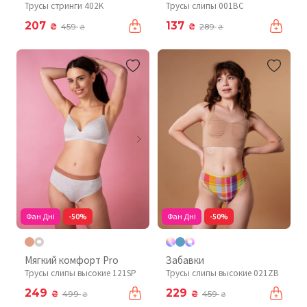
Трусы стринги 402K
Трусы слипы 001BC
207
137
₴
₴
459
289
₴
₴
Фан Дні
-50%
Фан Дні
-50%
Мягкий комфорт Pro
Забавки
Трусы слипы высокие 121SP
Трусы слипы высокие 021ZB
249
229
₴
₴
499
459
₴
₴