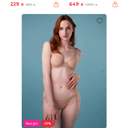
229
649
₴
₴
459
1 299
₴
₴
Фан Дні
-53%