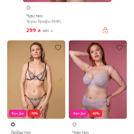
Чувство
Трусы брифы 004FL
299
₴
889
₴
Фан Дні
-70%
Фан Дні
-66%
Любисток
Чувство