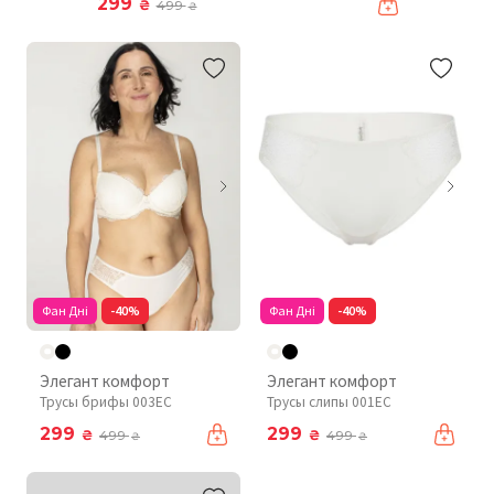
299
₴
499
₴
Фан Дні
-40%
Фан Дні
-40%
Элегант комфорт
Элегант комфорт
Трусы брифы 003EC
Трусы слипы 001EC
299
299
₴
₴
499
499
₴
₴