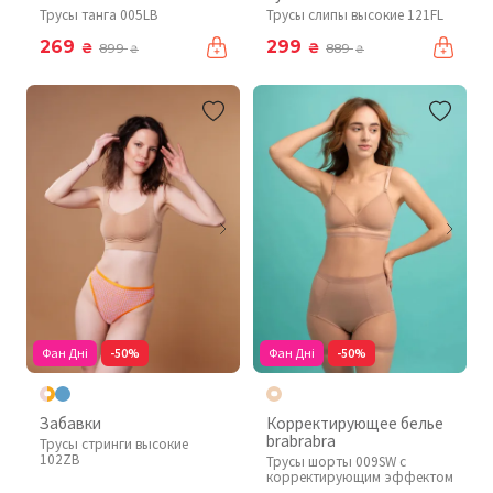
Трусы танга 005LB
Трусы слипы высокие 121FL
269
299
₴
₴
899
889
₴
₴
Фан Дні
-50%
Фан Дні
-50%
Забавки
Корректирующее белье
brabrabra
Трусы стринги высокие
102ZB
Трусы шорты 009SW с
корректирующим эффектом