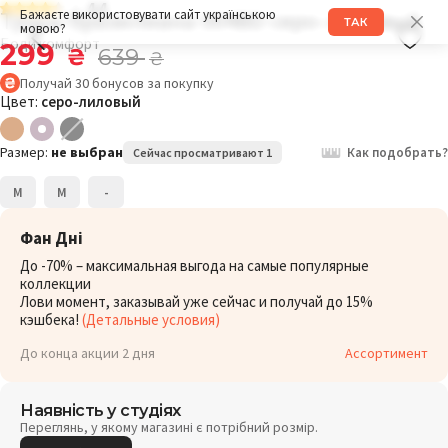
4.4
Трусы бразилиана 004BD серо-лиловый
Бажаєте використовувати сайт українською
ТАК
мовою?
Боди комфорт
299
₴
639
₴
Получай
30
бонусов
за покупку
Цвет:
серо-лиловый
Размер:
не выбран
Как подобрать?
Сейчас просматривают 1
M
M
-
Фан Дні
До -70% – максимальная выгода на самые популярные
коллекции
Лови момент, заказывай уже сейчас и получай до 15%
кэшбека!
(Детальные условия)
До конца акции 2 дня
Ассортимент
Наявність у студіях
Переглянь, у якому магазині є потрібний розмір.