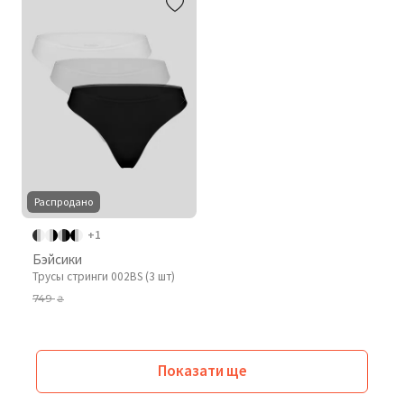
Распродано
+1
Бэйсики
Трусы стринги 002BS (3 шт)
749
₴
Показати ще